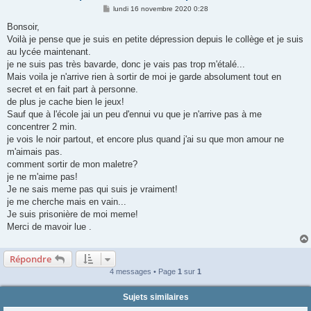
M
lundi 16 novembre 2020 0:28
e
s
Bonsoir,
s
Voilà je pense que je suis en petite dépression depuis le collège et je suis
a
g
au lycée maintenant.
e
je ne suis pas très bavarde, donc je vais pas trop m'étalé...
Mais voila je n'arrive rien à sortir de moi je garde absolument tout en
secret et en fait part à personne.
de plus je cache bien le jeux!
Sauf que à l'école jai un peu d'ennui vu que je n'arrive pas à me
concentrer 2 min.
je vois le noir partout, et encore plus quand j'ai su que mon amour ne
m'aimais pas.
comment sortir de mon maletre?
je ne m'aime pas!
Je ne sais meme pas qui suis je vraiment!
je me cherche mais en vain...
Je suis prisonière de moi meme!
Merci de mavoir lue .
Répondre
4 messages • Page
1
sur
1
Sujets similaires