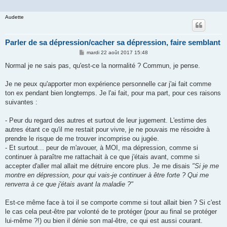
Audette
Parler de sa dépression/cacher sa dépression, faire semblant
M
mardi 22 août 2017 15:48
e
s
Normal je ne sais pas, qu'est-ce la normalité ? Commun, je pense.
s
a
g
Je ne peux qu'apporter mon expérience personnelle car j'ai fait comme
e
ton ex pendant bien longtemps. Je l'ai fait, pour ma part, pour ces raisons
suivantes :
- Peur du regard des autres et surtout de leur jugement. L'estime des
autres étant ce qu'il me restait pour vivre, je ne pouvais me résoidre à
prendre le risque de me trouver incomprise ou jugée.
- Et surtout... peur de m'avouer, à MOI, ma dépression, comme si
continuer à paraître me rattachait à ce que j'étais avant, comme si
accepter d'aller mal allait me détruire encore plus. Je me disais
"Si je me
montre en dépression, pour qui vais-je continuer à être forte ? Qui me
renverra à ce que j'étais avant la maladie ?"
Est-ce même face à toi il se comporte comme si tout allait bien ? Si c'est
le cas cela peut-être par volonté de te protéger (pour au final se protéger
lui-même ?!) ou bien il dénie son mal-être, ce qui est aussi courant.