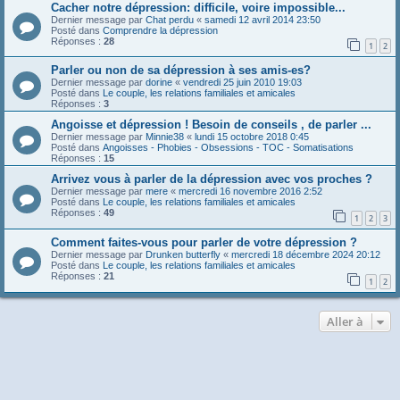
Cacher notre dépression: difficile, voire impossible...
Dernier message par
Chat perdu
«
samedi 12 avril 2014 23:50
Posté dans
Comprendre la dépression
Réponses :
28
1
2
Parler ou non de sa dépression à ses amis-es?
Dernier message par
dorine
«
vendredi 25 juin 2010 19:03
Posté dans
Le couple, les relations familiales et amicales
Réponses :
3
Angoisse et dépression ! Besoin de conseils , de parler ...
Dernier message par
Minnie38
«
lundi 15 octobre 2018 0:45
Posté dans
Angoisses - Phobies - Obsessions - TOC - Somatisations
Réponses :
15
Arrivez vous à parler de la dépression avec vos proches ?
Dernier message par
mere
«
mercredi 16 novembre 2016 2:52
Posté dans
Le couple, les relations familiales et amicales
Réponses :
49
1
2
3
Comment faites-vous pour parler de votre dépression ?
Dernier message par
Drunken butterfly
«
mercredi 18 décembre 2024 20:12
Posté dans
Le couple, les relations familiales et amicales
Réponses :
21
1
2
Aller à