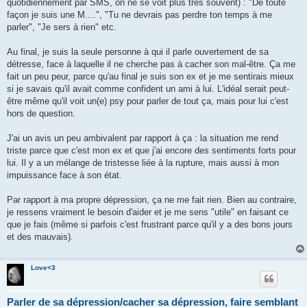
quotidiennement par SMS, on ne se voit plus très souvent) : "De toute
façon je suis une M....", "Tu ne devrais pas perdre ton temps à me
parler", "Je sers à rien" etc.
Au final, je suis la seule personne à qui il parle ouvertement de sa
détresse, face à laquelle il ne cherche pas à cacher son mal-être. Ça me
fait un peu peur, parce qu'au final je suis son ex et je me sentirais mieux
si je savais qu'il avait comme confident un ami à lui. L'idéal serait peut-
être même qu'il voit un(e) psy pour parler de tout ça, mais pour lui c'est
hors de question.
J'ai un avis un peu ambivalent par rapport à ça : la situation me rend
triste parce que c'est mon ex et que j'ai encore des sentiments forts pour
lui. Il y a un mélange de tristesse liée à la rupture, mais aussi à mon
impuissance face à son état.
Par rapport à ma propre dépression, ça ne me fait rien. Bien au contraire,
je ressens vraiment le besoin d'aider et je me sens "utile" en faisant ce
que je fais (même si parfois c'est frustrant parce qu'il y a des bons jours
et des mauvais).
Love<3
Parler de sa dépression/cacher sa dépression, faire semblant