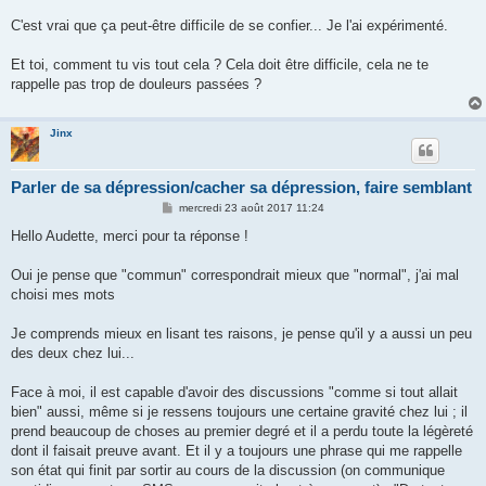
C'est vrai que ça peut-être difficile de se confier... Je l'ai expérimenté.
Et toi, comment tu vis tout cela ? Cela doit être difficile, cela ne te
rappelle pas trop de douleurs passées ?
Jinx
Parler de sa dépression/cacher sa dépression, faire semblant
M
mercredi 23 août 2017 11:24
e
s
Hello Audette, merci pour ta réponse !
s
a
g
Oui je pense que "commun" correspondrait mieux que "normal", j'ai mal
e
choisi mes mots
Je comprends mieux en lisant tes raisons, je pense qu'il y a aussi un peu
des deux chez lui...
Face à moi, il est capable d'avoir des discussions "comme si tout allait
bien" aussi, même si je ressens toujours une certaine gravité chez lui ; il
prend beaucoup de choses au premier degré et il a perdu toute la légèreté
dont il faisait preuve avant. Et il y a toujours une phrase qui me rappelle
son état qui finit par sortir au cours de la discussion (on communique