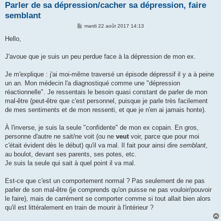
Parler de sa dépression/cacher sa dépression, faire
semblant
M
mardi 22 août 2017 14:13
e
s
Hello,
s
a
g
J'avoue que je suis un peu perdue face à la dépression de mon ex.
e
Je m'explique : j'ai moi-même traversé un épisode dépressif il y a à peine
un an. Mon médecin l'a diagnostiqué comme une "dépression
réactionnelle". Je ressentais le besoin quasi constant de parler de mon
mal-être (peut-être que c'est personnel, puisque je parle très facilement
de mes sentiments et de mon ressenti, et que je n'en ai jamais honte).
À l'inverse, je suis la seule "confidente" de mon ex copain. En gros,
personne d'autre ne sait/ne voit (ou ne
veut
voir, parce que pour moi
c'était évident dès le début) qu'il va mal. Il fait pour ainsi dire
semblant
,
au boulot, devant ses parents, ses potes, etc.
Je suis la seule qui sait à quel point il va mal.
Est-ce que c'est un comportement normal ? Pas seulement de ne pas
parler de son mal-être (je comprends qu'on puisse ne pas vouloir/pouvoir
le faire), mais de carrément se comporter comme si tout allait bien alors
qu'il est littéralement en train de mourir à l'intérieur ?