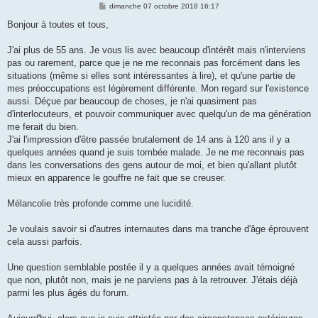
M
dimanche 07 octobre 2018 16:17
e
s
Bonjour à toutes et tous,
s
a
g
J'ai plus de 55 ans. Je vous lis avec beaucoup d'intérêt mais n'interviens
e
pas ou rarement, parce que je ne me reconnais pas forcément dans les
situations (même si elles sont intéressantes à lire), et qu'une partie de
mes préoccupations est légèrement différente. Mon regard sur l'existence
aussi. Déçue par beaucoup de choses, je n'ai quasiment pas
d'interlocuteurs, et pouvoir communiquer avec quelqu'un de ma génération
me ferait du bien.
J'ai l'impression d'être passée brutalement de 14 ans à 120 ans il y a
quelques années quand je suis tombée malade. Je ne me reconnais pas
dans les conversations des gens autour de moi, et bien qu'allant plutôt
mieux en apparence le gouffre ne fait que se creuser.
Mélancolie très profonde comme une lucidité.
Je voulais savoir si d'autres internautes dans ma tranche d'âge éprouvent
cela aussi parfois.
Une question semblable postée il y a quelques années avait témoigné
que non, plutôt non, mais je ne parviens pas à la retrouver. J'étais déjà
parmi les plus âgés du forum.