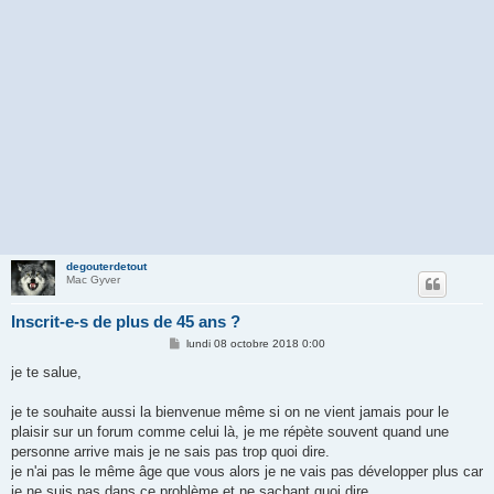
degouterdetout
Mac Gyver
Inscrit-e-s de plus de 45 ans ?
M
lundi 08 octobre 2018 0:00
e
s
je te salue,
s
a
g
je te souhaite aussi la bienvenue même si on ne vient jamais pour le
e
plaisir sur un forum comme celui là, je me répète souvent quand une
personne arrive mais je ne sais pas trop quoi dire.
je n'ai pas le même âge que vous alors je ne vais pas développer plus car
je ne suis pas dans ce problème et ne sachant quoi dire.