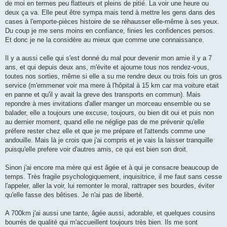
de moi en termes peu flatteurs et pleins de pitié. La voir une heure ou
deux ça va. Elle peut être sympa mais tend à mettre les gens dans des
cases à l'emporte-pièces histoire de se réhausser elle-même à ses yeux.
Du coup je me sens moins en confiance, finies les confidences persos.
Et donc je ne la considère au mieux que comme une connaissance.
Il y a aussi celle qui s'est donné du mal pour devenir mon amie il y a 7
ans, et qui depuis deux ans, m'évite et ajourne tous nos rendez-vous,
toutes nos sorties, même si elle a su me rendre deux ou trois fois un gros
service (m'emmener voir ma mere à l'hôpital à 15 km car ma voiture etait
en panne et qu'il y avait la greve des transports en commun). Mais
repondre à mes invitations d'aller manger un morceau ensemble ou se
balader, elle a toujours une excuse, toujours, ou bien dit oui et puis non
au dernier moment, quand elle ne néglige pas de me prévenir qu'elle
préfere rester chez elle et que je me prépare et l'attends comme une
andouille. Mais là je crois que j'ai compris et je vais la laisser tranquille
puisqu'elle prefere voir d'autres amis, ce qui est bien son droit.
Sinon j'ai encore ma mère qui est âgée et à qui je consacre beaucoup de
temps. Très fragile psychologiquement, inquisitrice, il me faut sans cesse
l'appeler, aller la voir, lui remonter le moral, rattraper ses bourdes, éviter
qu'elle fasse des bêtises. Je n'ai pas de liberté.
A 700km j'ai aussi une tante, âgée aussi, adorable, et quelques cousins
bourrés de qualité qui m'accueillent toujours très bien. Ils me sont