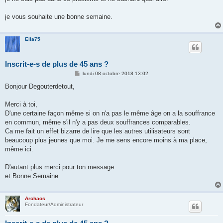
je vous souhaite une bonne semaine.
Ella75
Inscrit-e-s de plus de 45 ans ?
M
lundi 08 octobre 2018 13:02
e
s
Bonjour Degouterdetout,
s
a
g
Merci à toi,
e
D'une certaine façon même si on n'a pas le même âge on a la souffrance
en commun, même s'il n'y a pas deux souffrances comparables.
Ca me fait un effet bizarre de lire que les autres utilisateurs sont
beaucoup plus jeunes que moi. Je me sens encore moins à ma place,
même ici.
D'autant plus merci pour ton message
et Bonne Semaine
Archaos
Fondateur/Administrateur