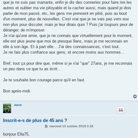
que je ne suis pas marrante, enfin je dis des conneries pour faire rire les
autres et oublier ma vie pitoyable et la cacher aussi, mais quand je dois
parler de mon passé, etc, les gens me prennent en pitié, puis au bout
d'un moment, plus de nouvelles. C'est vrai que je ne vais pas vers eux
non plus pour discuter, mais je leur dirais quoi ? Puis j'ai toujours peur de
déranger, de m'imposer.
Je n'ai qu'une amie, que je ne connais que virtuellement pour le moment,
elle est plus jeune que moi de presque 9ans, mais je me reconnais en
elle à son âge. Et à part elle... J'ai des connaissances, c'est tout.
Je ne fais plus confiance aux gens, et encore moins aux hommes...
Bref, tout ça pour dire que, même si je n'ai "que" 27ans, je me reconnais
un peu dans ce que tu as écrit...
Je te souhaite bon courage parce qu'il en faut.
Bon après-midi.
mere
Inscrit-e-s de plus de 45 ans ?
M
mercredi 10 octobre 2018 0:29
e
s
bonjour Ella75,
s