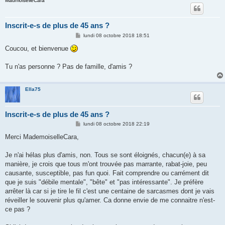
MadmoiselleCara
Inscrit-e-s de plus de 45 ans ?
M
lundi 08 octobre 2018 18:51
e
s
Coucou, et bienvenue
s
a
g
Tu n'as personne ? Pas de famille, d'amis ?
e
Ella75
Inscrit-e-s de plus de 45 ans ?
M
lundi 08 octobre 2018 22:19
e
s
Merci MademoiselleCara,
s
a
g
Je n'ai hélas plus d'amis, non. Tous se sont éloignés, chacun(e) à sa
e
manière, je crois que tous m'ont trouvée pas marrante, rabat-joie, peu
causante, susceptible, pas fun quoi. Fait comprendre ou carrément dit
que je suis "débile mentale", "bête" et "pas intéressante". Je préfère
arrêter là car si je tire le fil c'est une centaine de sarcasmes dont je vais
réveiller le souvenir plus qu'amer. Ca donne envie de me connaitre n'est-
ce pas ?