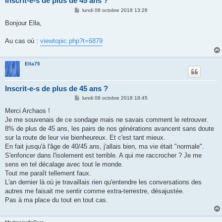
Inscrit-e-s de plus de 45 ans ?
M
lundi 08 octobre 2018 13:26
e
s
Bonjour Ella,
s
a
g
Au cas où :
viewtopic.php?t=6879
e
Ella75
Inscrit-e-s de plus de 45 ans ?
M
lundi 08 octobre 2018 18:45
e
s
Merci Archaos !
s
Je me souvenais de ce sondage mais ne savais comment le retrouver.
a
g
8% de plus de 45 ans, les pairs de nos générations avancent sans doute
e
sur la route de leur vie bienheureux. Et c'est tant mieux.
En fait jusqu'à l'âge de 40/45 ans, j'allais bien, ma vie était "normale".
S'enfoncer dans l'isolement est terrible. A qui me raccrocher ? Je me
sens en tel décalage avec tout le monde.
Tout me paraît tellement faux.
L'an dernier là où je travaillais rien qu'entendre les conversations des
autres me faisait me sentir comme extra-terrestre, désajustée.
Pas à ma place du tout en tout cas.