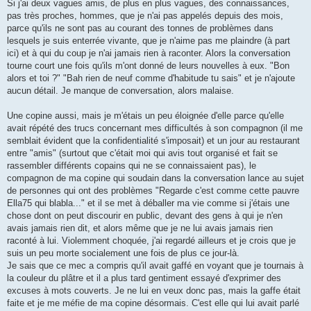
Si j'ai deux vagues amis, de plus en plus vagues, des connaissances,
pas très proches, hommes, que je n'ai pas appelés depuis des mois,
parce qu'ils ne sont pas au courant des tonnes de problèmes dans
lesquels je suis enterrée vivante, que je n'aime pas me plaindre (à part
ici) et à qui du coup je n'ai jamais rien à raconter. Alors la conversation
tourne court une fois qu'ils m'ont donné de leurs nouvelles à eux. "Bon
alors et toi ?" "Bah rien de neuf comme d'habitude tu sais" et je n'ajoute
aucun détail. Je manque de conversation, alors malaise.
Une copine aussi, mais je m'étais un peu éloignée d'elle parce qu'elle
avait répété des trucs concernant mes difficultés à son compagnon (il me
semblait évident que la confidentialité s'imposait) et un jour au restaurant
entre "amis" (surtout que c'était moi qui avis tout organisé et fait se
rassembler différents copains qui ne se connaissaient pas), le
compagnon de ma copine qui soudain dans la conversation lance au sujet
de personnes qui ont des problèmes "Regarde c'est comme cette pauvre
Ella75 qui blabla..." et il se met à déballer ma vie comme si j'étais une
chose dont on peut discourir en public, devant des gens à qui je n'en
avais jamais rien dit, et alors même que je ne lui avais jamais rien
raconté à lui. Violemment choquée, j'ai regardé ailleurs et je crois que je
suis un peu morte socialement une fois de plus ce jour-là.
Je sais que ce mec a compris qu'il avait gaffé en voyant que je tournais à
la couleur du plâtre et il a plus tard gentiment essayé d'exprimer des
excuses à mots couverts. Je ne lui en veux donc pas, mais la gaffe était
faite et je me méfie de ma copine désormais. C'est elle qui lui avait parlé