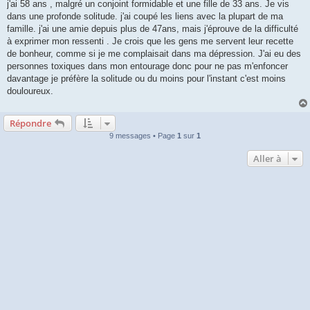
j'ai 58 ans , malgré un conjoint formidable et une fille de 33 ans. Je vis
a
g
dans une profonde solitude. j'ai coupé les liens avec la plupart de ma
e
famille. j'ai une amie depuis plus de 47ans, mais j'éprouve de la difficulté
à exprimer mon ressenti . Je crois que les gens me servent leur recette
de bonheur, comme si je me complaisait dans ma dépression. J'ai eu des
personnes toxiques dans mon entourage donc pour ne pas m'enfoncer
davantage je préfère la solitude ou du moins pour l'instant c'est moins
douloureux.
Répondre
9 messages • Page
1
sur
1
Aller à