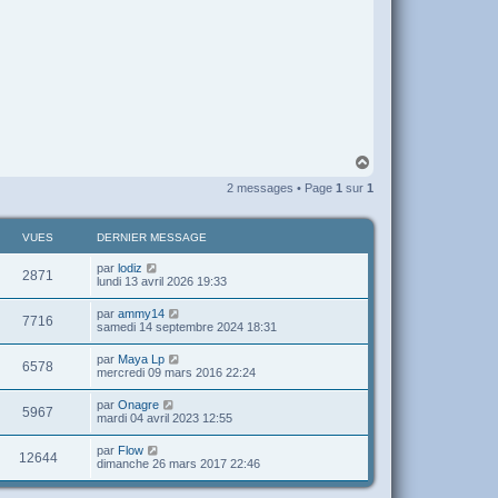
H
a
2 messages • Page
1
sur
1
u
t
VUES
DERNIER MESSAGE
par
lodiz
2871
lundi 13 avril 2026 19:33
par
ammy14
7716
samedi 14 septembre 2024 18:31
par
Maya Lp
6578
mercredi 09 mars 2016 22:24
par
Onagre
5967
mardi 04 avril 2023 12:55
par
Flow
12644
dimanche 26 mars 2017 22:46