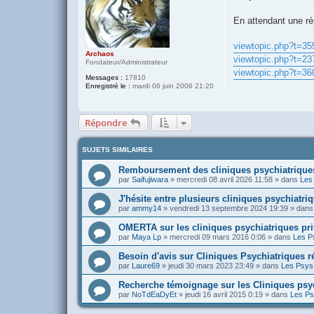
s
a
g
En attendant une ré
e
viewtopic.php?t=35
Archaos
viewtopic.php?t=23
Fondateur/Administrateur
viewtopic.php?t=36
Messages :
17810
Enregistré le :
mardi 06 juin 2006 21:20
Répondre
SUJETS SIMILAIRES
Remboursement des cliniques psychiatrique
par
Saifujiwara
»
mercredi 08 avril 2026 11:58
» dans
Les 
J'hésite entre plusieurs cliniques psychiatri
par
ammy14
»
vendredi 13 septembre 2024 19:39
» dan
OMERTA sur les cliniques psychiatriques pr
par
Maya Lp
»
mercredi 09 mars 2016 0:06
» dans
Les Ps
Besoin d'avis sur Cliniques Psychiatriques 
par
Laure69
»
jeudi 30 mars 2023 23:49
» dans
Les Psys 
Recherche témoignage sur les Cliniques psy
par
NoTdEaDyEt
»
jeudi 16 avril 2015 0:19
» dans
Les Ps