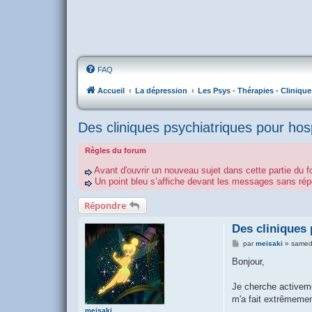
FAQ
Accueil
La dépression
Les Psys - Thérapies - Clinique
Des cliniques psychiatriques pour hosp
Règles du forum
Avant d'ouvrir un nouveau sujet dans cette partie du f
Un point bleu s’affiche devant les messages sans r
Répondre
Des cliniques 
M
par
meisaki
»
samed
e
s
Bonjour,
s
a
g
Je cherche activeme
e
m'a fait extrêmement
meisaki