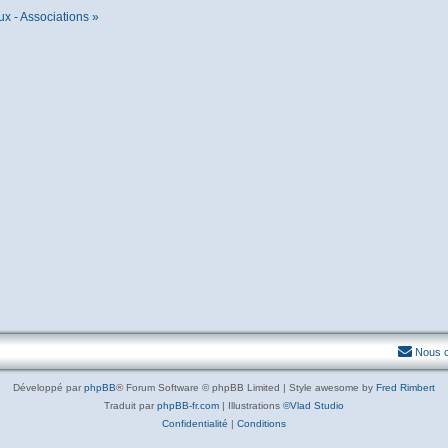
ux - Associations »
Nous c
Développé par
phpBB
® Forum Software © phpBB Limited | Style awesome by
Fred Rimbert
Traduit par
phpBB-fr.com
| Illustrations
©Vlad Studio
Confidentialité
|
Conditions