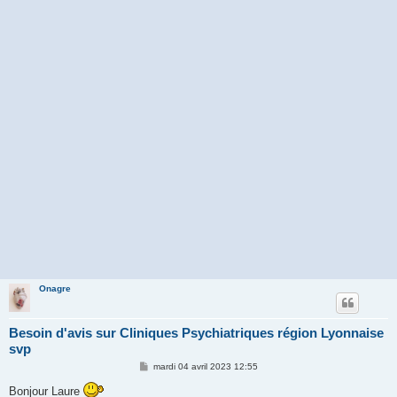
Onagre
Besoin d'avis sur Cliniques Psychiatriques région Lyonnaise
svp
M
mardi 04 avril 2023 12:55
e
s
Bonjour Laure