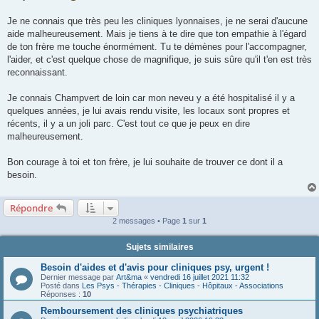
s
a
g
Je ne connais que très peu les cliniques lyonnaises, je ne serai d'aucune
e
aide malheureusement. Mais je tiens à te dire que ton empathie à l'égard
de ton frère me touche énormément. Tu te démènes pour l'accompagner,
l'aider, et c'est quelque chose de magnifique, je suis sûre qu'il t'en est très
reconnaissant.
Je connais Champvert de loin car mon neveu y a été hospitalisé il y a
quelques années, je lui avais rendu visite, les locaux sont propres et
récents, il y a un joli parc. C'est tout ce que je peux en dire
malheureusement.
Bon courage à toi et ton frère, je lui souhaite de trouver ce dont il a
besoin.
Répondre
2 messages • Page
1
sur
1
Sujets similaires
Besoin d'aides et d'avis pour cliniques psy, urgent !
Dernier message par
Art&ma
«
vendredi 16 juillet 2021 11:32
Posté dans
Les Psys - Thérapies - Cliniques - Hôpitaux - Associations
Réponses :
10
Remboursement des cliniques psychiatriques