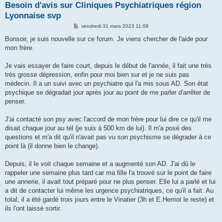
Besoin d'avis sur Cliniques Psychiatriques région
Lyonnaise svp
M
vendredi 31 mars 2023 11:09
e
s
Bonsoir, je suis nouvelle sur ce forum. Je viens chercher de l'aide pour
s
mon frère.
a
g
e
Je vais essayer de faire court, depuis le début de l'année, il fait une très
très grosse dépression, enfin pour moi bien sur et je ne suis pas
médecin. Il a un suivi avec un psychiatre qui l'a mis sous AD. Son état
psychique se dégradait jour après jour au point de me parler d'arrêter de
penser.
J'ai contacté son psy avec l'accord de mon frère pour lui dire ce qu'il me
disait chaque jour au tél (je suis à 500 km de lui). Il m'a posé des
questions et m'a dit qu'il n'avait pas vu son psychisme se dégrader à ce
point là (il donne bien le change).
Depuis, il le voit chaque semaine et a augmenté son AD. J'ai dû le
rappeler une semaine plus tard car ma fille l'a trouvé sur le point de faire
une annerie, il avait tout préparé pour ne plus penser. Elle lui a parlé et lui
a dit de contacter lui même les urgence psychiatriques, ce qu'il a fait. Au
total, il a été gardé trois jours entre le Vinatier (3h et E.Herriot le reste) et
ils l'ont laissé sortir.