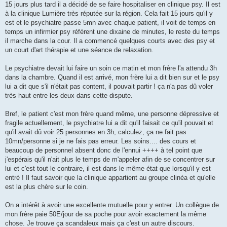
15 jours plus tard il a décidé de se faire hospitaliser en clinique psy. Il est
à la clinique Lumière très réputée sur la région. Cela fait 15 jours qu'il y
est et le psychiatre passe 5mn avec chaque patient, il voit de temps en
temps un infirmier psy référent une dixaine de minutes, le reste du temps
il marche dans la cour. Il a commencé quelques courts avec des psy et
un court d'art thérapie et une séance de relaxation.
Le psychiatre devait lui faire un soin ce matin et mon frère l'a attendu 3h
dans la chambre. Quand il est arrivé, mon frère lui a dit bien sur et le psy
lui a dit que s'il n'était pas content, il pouvait partir ! ça n'a pas dû voler
très haut entre les deux dans cette dispute.
Bref, le patient c'est mon frère quand même, une personne dépressive et
fragile actuellement, le psychiatre lui a dit qu'il faisait ce qu'il pouvait et
qu'il avait dû voir 25 personnes en 3h, calculez, ça ne fait pas
10mn/personne si je ne fais pas erreur. Les soins.... des cours et
beaucoup de personnel absent donc de l'ennui ++++ à tel point que
j'espérais qu'il n'ait plus le temps de m'appeler afin de se concentrer sur
lui et c'est tout le contraire, il est dans le même état que lorsqu'il y est
entré ! Il faut savoir que la clinique appartient au groupe clinéa et qu'elle
est la plus chère sur le coin.
On a intérêt à avoir une excellente mutuelle pour y entrer. Un collègue de
mon frère paie 50E/jour de sa poche pour avoir exactement la même
chose. Je trouve ça scandaleux mais ça c'est un autre discours.