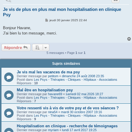
Je vis de plus en plus mal mon hospitalisation en clinique
Psy
M
jeudi 30 janvier 2025 22:44
e
s
Bonjour Havane,
s
J'ai bien lu ton message, merci.
a
g
e
Répondre
5 messages • Page
1
sur
1
Sujets similaires
Je vis mal les vacances de ma psy
Dernier message par
petitom
«
dimanche 24 août 2008 23:35
Posté dans
Les Psys - Thérapies - Cliniques - Hôpitaux - Associations
Réponses :
10
Mal être en hospitalisation psy
Dernier message par
havane69
«
samedi 02 mai 2026 18:27
Posté dans
Les Psys - Thérapies - Cliniques - Hôpitaux - Associations
Réponses :
7
Votre ressenti vis à vis de votre psy et de vos séances ?
Dernier message par
nina54
«
mardi 30 octobre 2007 19:16
Posté dans
Les Psys - Thérapies - Cliniques - Hôpitaux - Associations
Réponses :
9
Hospitalisation en clinique - recherche de témoignages
Dernier message par
myriam
«
lundi 17 avril 2017 19:25