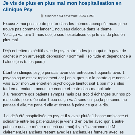
Je vis de plus en plus mal mon hospitalisation en
clinique Psy
M
dimanche 03 novembre 2024 11:59
e
s
Excusez moi j essaie de poster dans les thèmes appropriés mais je ne
s
trouve pas comment lancer 1 nouveau dialogue dans le thème.
a
g
Voilà ça va faire 1 mois que je suis hospitalisée et je le vis de plus en
e
plus mal.
Déjà entretien expéditif avec le psychiatre ts les jours qui m à gave de
cachet à mon arrivee(pb dépression +sommeil +solitude et dépendance à
l alcool(pas ts les jours).
Étant en clinique psy,je pensais avoir des entretiens fréquents avec 1
psychologue assez rapidement car j en ai gros sur la patate.que nenni,je
vais avoir mon 1er entretien psychologue bientôt soit 1 bon mois olus
tard.en attendant j accumule encore et reste dans ma solitude.
J ai rencontré qqs patients sympas mais pas trop d échanges sur nos pb
respectifs pour s épauler 1 peu ou ça va à sens unique,la personne me
parlaae d elle,me parle d elle et écoute à peine ce que je dis.
J ai déjà été hospitalisée en psy et il y avait plutôt 1 bonne ambiance et
solidarité entre les patients.la(et je viens d en parler avec qqn,1 autre
patiente qui a le même ressenti que moi) il y a 1 ambiance de M....
clairement,les anciens restent avec les anciens,les fumeurs avec les