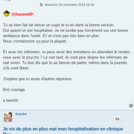
M
dimanche 03 novembre 2024 16:39
e
s
@havane69
,
s
a
g
Tu as bien fait de lancer un sujet et tu es dans la bonne section.
e
Oui quand on est hospitalisé, on ne tombe pas forcément sur une bonne
ambiance dans l'unité. Et on n'est pas très bien en plus.
Nous connaissons ça pour la plupart.
Et avec les infirmiers, tu peux avoir des entretiens en attendant le rendez
vous avec le psycho ? Le soir tard, ils sont plus dispos les infirmiers de
nuit sinon. Tu leur dis que tu as besoin de parler, même dans la journée,
s'ils sont libres.
J'espère que tu auras d'autres réponses.
Bon courage
à bientôt
Kayaka
Je vis de plus en plus mal mon hospitalisation en clinique