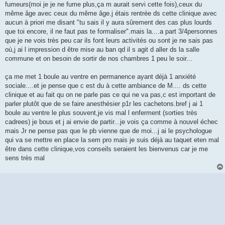
fumeurs(moi je je ne fume plus,ça m aurait servi cette fois),ceux du
même âge avec ceux du même âge.j étais rentrée ds cette clinique avec
aucun à priori me disant "tu sais il y aura sûrement des cas plus lourds
que toi encore, il ne faut pas te formaliser".mais la....a part 3/4personnes
que je ne vois très peu car ils font leurs activités ou sont je ne sais pas
où,j ai l impression d être mise au ban qd il s agit d aller ds la salle
commune et on besoin de sortir de nos chambres 1 peu le soir...
ça me met 1 boule au ventre en permanence ayant déjà 1 anxiété
sociale....et je pense que c est du à cette ambiance de M.... ds cette
clinique et au fait qu on ne parle pas ce qui ne va pas,c est important de
parler plutôt que de se faire anesthésier p1r les cachetons.bref j ai 1
boule au ventre le plus souvent,je vis mal l enferment (sorties très
cadrees) je bous et j ai envie de partir...je vois ça comme à nouvel échec
mais Jr ne pense pas que le pb vienne que de moi...j ai le psychologue
qui va se mettre en place la sem pro mais je suis déjà au taquet eten mal
être dans cette clinique,vos conseils seraient les bienvenus car je me
sens très mal