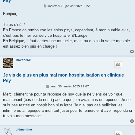
Psy
M
mercredi 08 janvier 2025 21:29
e
s
Bonjour,
s
a
g
Tu es d’où ?
e
En France on rembourse les soins psys, cependant, à mon humble avis,
c’est pas le meilleur service hospitalier d’Europe.
En Belgique, il faut certes une mutuelle, mais au moins la santé mentale
est assez bien pris en charge !
havane69
Je vis de plus en plus mal mon hospitalisation en clinique
Psy
M
jeudi 30 janvier 2025 22:07
e
s
Merci clémentine pour ta réponse de nov que je ne viens de voir que
s
maintenant (pas eu de notif),j ai cru que je n avais pas de réponse. Je ne
a
g
suis pas restee en hospit bcp plus lgtps.Je n ai pas osé solliciter les
e
infirmières à l époque à mon tort.juste pour te remercier d avoir répondu si
tu vois mon message
clémentine