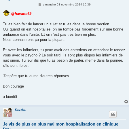
M
dimanche 03 novembre 2024 16:39
e
s
@havane69
,
s
a
g
Tu as bien fait de lancer un sujet et tu es dans la bonne section.
e
Oui quand on est hospitalisé, on ne tombe pas forcément sur une bonne
ambiance dans l'unité. Et on n'est pas très bien en plus.
Nous connaissons ça pour la plupart.
Et avec les infirmiers, tu peux avoir des entretiens en attendant le rendez
vous avec le psycho ? Le soir tard, ils sont plus dispos les infirmiers de
nuit sinon. Tu leur dis que tu as besoin de parler, même dans la journée,
s'ils sont libres.
J'espère que tu auras d'autres réponses.
Bon courage
à bientôt
Kayaka
Je vis de plus en plus mal mon hospitalisation en clinique