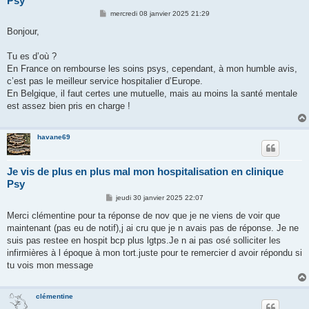
Psy
M
mercredi 08 janvier 2025 21:29
e
s
Bonjour,
s
a
g
Tu es d’où ?
e
En France on rembourse les soins psys, cependant, à mon humble avis,
c’est pas le meilleur service hospitalier d’Europe.
En Belgique, il faut certes une mutuelle, mais au moins la santé mentale
est assez bien pris en charge !
havane69
Je vis de plus en plus mal mon hospitalisation en clinique
Psy
M
jeudi 30 janvier 2025 22:07
e
s
Merci clémentine pour ta réponse de nov que je ne viens de voir que
s
maintenant (pas eu de notif),j ai cru que je n avais pas de réponse. Je ne
a
g
suis pas restee en hospit bcp plus lgtps.Je n ai pas osé solliciter les
e
infirmières à l époque à mon tort.juste pour te remercier d avoir répondu si
tu vois mon message
clémentine