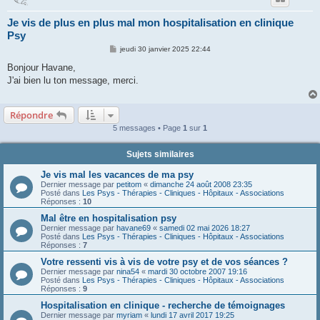
Je vis de plus en plus mal mon hospitalisation en clinique
Psy
M
jeudi 30 janvier 2025 22:44
e
s
Bonjour Havane,
s
J'ai bien lu ton message, merci.
a
g
e
Répondre
5 messages • Page
1
sur
1
Sujets similaires
Je vis mal les vacances de ma psy
Dernier message par
petitom
«
dimanche 24 août 2008 23:35
Posté dans
Les Psys - Thérapies - Cliniques - Hôpitaux - Associations
Réponses :
10
Mal être en hospitalisation psy
Dernier message par
havane69
«
samedi 02 mai 2026 18:27
Posté dans
Les Psys - Thérapies - Cliniques - Hôpitaux - Associations
Réponses :
7
Votre ressenti vis à vis de votre psy et de vos séances ?
Dernier message par
nina54
«
mardi 30 octobre 2007 19:16
Posté dans
Les Psys - Thérapies - Cliniques - Hôpitaux - Associations
Réponses :
9
Hospitalisation en clinique - recherche de témoignages
Dernier message par
myriam
«
lundi 17 avril 2017 19:25