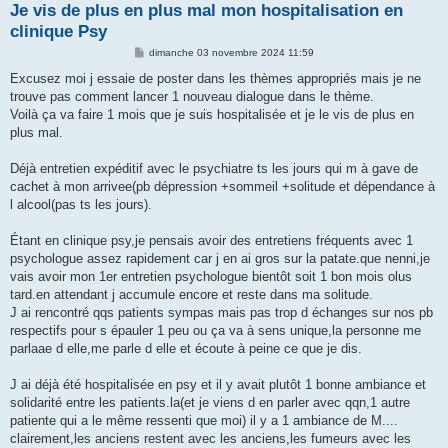
Je vis de plus en plus mal mon hospitalisation en
clinique Psy
M
dimanche 03 novembre 2024 11:59
e
s
Excusez moi j essaie de poster dans les thèmes appropriés mais je ne
s
trouve pas comment lancer 1 nouveau dialogue dans le thème.
a
g
Voilà ça va faire 1 mois que je suis hospitalisée et je le vis de plus en
e
plus mal.
Déjà entretien expéditif avec le psychiatre ts les jours qui m à gave de
cachet à mon arrivee(pb dépression +sommeil +solitude et dépendance à
l alcool(pas ts les jours).
Étant en clinique psy,je pensais avoir des entretiens fréquents avec 1
psychologue assez rapidement car j en ai gros sur la patate.que nenni,je
vais avoir mon 1er entretien psychologue bientôt soit 1 bon mois olus
tard.en attendant j accumule encore et reste dans ma solitude.
J ai rencontré qqs patients sympas mais pas trop d échanges sur nos pb
respectifs pour s épauler 1 peu ou ça va à sens unique,la personne me
parlaae d elle,me parle d elle et écoute à peine ce que je dis.
J ai déjà été hospitalisée en psy et il y avait plutôt 1 bonne ambiance et
solidarité entre les patients.la(et je viens d en parler avec qqn,1 autre
patiente qui a le même ressenti que moi) il y a 1 ambiance de M....
clairement,les anciens restent avec les anciens,les fumeurs avec les