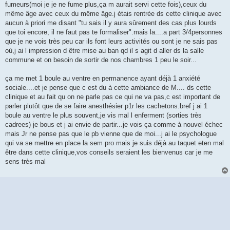
fumeurs(moi je je ne fume plus,ça m aurait servi cette fois),ceux du
même âge avec ceux du même âge.j étais rentrée ds cette clinique avec
aucun à priori me disant "tu sais il y aura sûrement des cas plus lourds
que toi encore, il ne faut pas te formaliser".mais la....a part 3/4personnes
que je ne vois très peu car ils font leurs activités ou sont je ne sais pas
où,j ai l impression d être mise au ban qd il s agit d aller ds la salle
commune et on besoin de sortir de nos chambres 1 peu le soir...
ça me met 1 boule au ventre en permanence ayant déjà 1 anxiété
sociale....et je pense que c est du à cette ambiance de M.... ds cette
clinique et au fait qu on ne parle pas ce qui ne va pas,c est important de
parler plutôt que de se faire anesthésier p1r les cachetons.bref j ai 1
boule au ventre le plus souvent,je vis mal l enferment (sorties très
cadrees) je bous et j ai envie de partir...je vois ça comme à nouvel échec
mais Jr ne pense pas que le pb vienne que de moi...j ai le psychologue
qui va se mettre en place la sem pro mais je suis déjà au taquet eten mal
être dans cette clinique,vos conseils seraient les bienvenus car je me
sens très mal