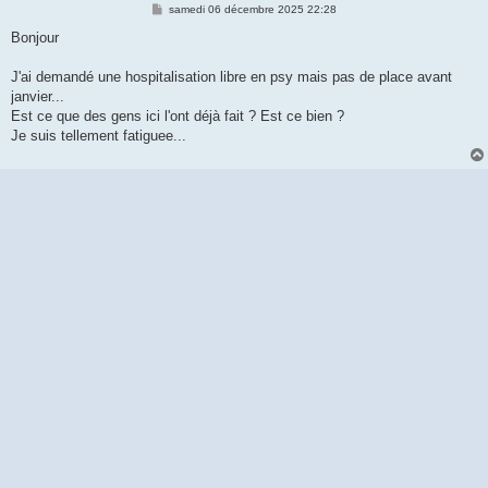
M
samedi 06 décembre 2025 22:28
e
s
Bonjour
s
a
g
J'ai demandé une hospitalisation libre en psy mais pas de place avant
e
janvier...
Est ce que des gens ici l'ont déjà fait ? Est ce bien ?
Je suis tellement fatiguee...