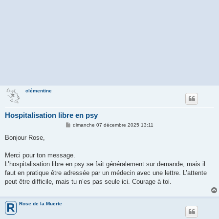
clémentine
Hospitalisation libre en psy
M
dimanche 07 décembre 2025 13:11
e
s
Bonjour Rose,
s
a
g
Merci pour ton message.
e
L’hospitalisation libre en psy se fait généralement sur demande, mais il
faut en pratique être adressée par un médecin avec une lettre. L’attente
peut être difficile, mais tu n’es pas seule ici. Courage à toi.
Rose de la Muerte
R