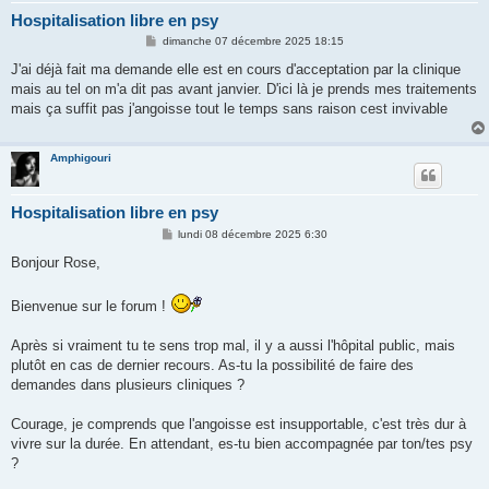
Hospitalisation libre en psy
M
dimanche 07 décembre 2025 18:15
e
s
J'ai déjà fait ma demande elle est en cours d'acceptation par la clinique
s
mais au tel on m'a dit pas avant janvier. D'ici là je prends mes traitements
a
g
mais ça suffit pas j'angoisse tout le temps sans raison cest invivable
e
Amphigouri
Hospitalisation libre en psy
M
lundi 08 décembre 2025 6:30
e
s
Bonjour Rose,
s
a
g
Bienvenue sur le forum !
e
Après si vraiment tu te sens trop mal, il y a aussi l'hôpital public, mais
plutôt en cas de dernier recours. As-tu la possibilité de faire des
demandes dans plusieurs cliniques ?
Courage, je comprends que l'angoisse est insupportable, c'est très dur à
vivre sur la durée. En attendant, es-tu bien accompagnée par ton/tes psy
?