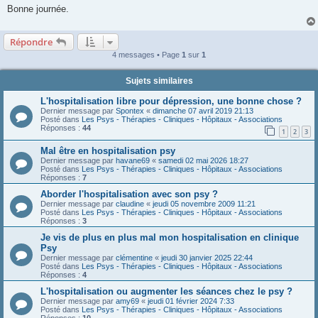
Bonne journée.
Répondre
4 messages • Page
1
sur
1
Sujets similaires
L'hospitalisation libre pour dépression, une bonne chose ?
Dernier message par
Spontex
«
dimanche 07 avril 2019 21:13
Posté dans
Les Psys - Thérapies - Cliniques - Hôpitaux - Associations
Réponses :
44
1
2
3
Mal être en hospitalisation psy
Dernier message par
havane69
«
samedi 02 mai 2026 18:27
Posté dans
Les Psys - Thérapies - Cliniques - Hôpitaux - Associations
Réponses :
7
Aborder l'hospitalisation avec son psy ?
Dernier message par
claudine
«
jeudi 05 novembre 2009 11:21
Posté dans
Les Psys - Thérapies - Cliniques - Hôpitaux - Associations
Réponses :
3
Je vis de plus en plus mal mon hospitalisation en clinique
Psy
Dernier message par
clémentine
«
jeudi 30 janvier 2025 22:44
Posté dans
Les Psys - Thérapies - Cliniques - Hôpitaux - Associations
Réponses :
4
L'hospitalisation ou augmenter les séances chez le psy ?
Dernier message par
amy69
«
jeudi 01 février 2024 7:33
Posté dans
Les Psys - Thérapies - Cliniques - Hôpitaux - Associations