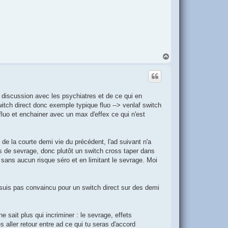
H
a
u
t
 discussion avec les psychiatres et de ce qui en
witch direct donc exemple typique fluo --> venlaf switch
 fluo et enchainer avec un max d'effex ce qui n'est
t de la courte demi vie du précédent, l'ad suivant n'a
s de sevrage, donc plutôt un switch cross taper dans
,5 sans aucun risque séro et en limitant le sevrage. Moi
suis pas convaincu pour un switch direct sur des demi
 sait plus qui incriminer : le sevrage, effets
s aller retour entre ad ce qui tu seras d'accord