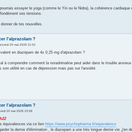
ourrais essayer le yoga (comme le Yin ou le Nidra), la cohérence cardiaque o
ofondément ses tensions.
 donner de tes nouvelles.
er l'alprazolam ?
ercredi 20 mai 2026 21:01
ivalent en diazépam de 4x 0,25 mg d'alprazolam ?
 mal à comprendre comment la noradrénaline peut aider dans le trouble anxieux 
 son utilité en cas de dépression mais pas sur l'anxiété.
er l'alprazolam ?
redi 20 mai 2026 23:09
h22
es équivalences via ce lien
https://www.psychopharma.fr/equivalence
regarder la demie d'élimination , le diazepam a une très longue demie vie ,j'e