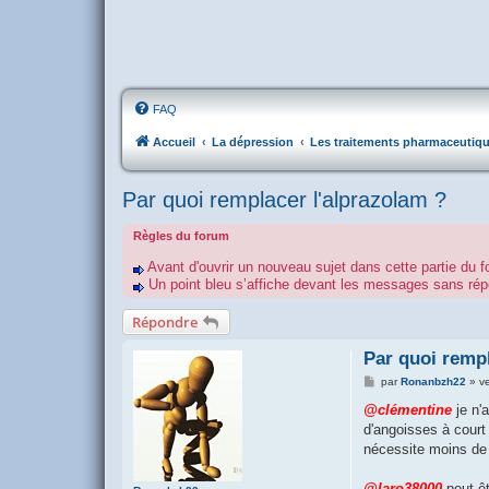
FAQ
Accueil
La dépression
Les traitements pharmaceutiq
Par quoi remplacer l'alprazolam ?
Règles du forum
Avant d'ouvrir un nouveau sujet dans cette partie du f
Un point bleu s’affiche devant les messages sans r
Répondre
Par quoi rempl
M
par
Ronanbzh22
»
v
e
s
@clémentine
je n'
s
d'angoisses à court
a
g
nécessite moins de 
e
@laro38000
peut-êt