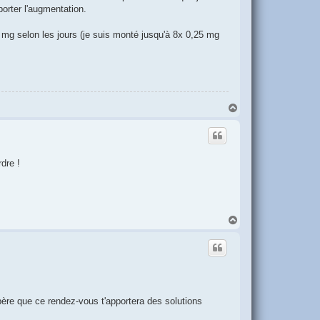
orter l'augmentation.
 mg selon les jours (je suis monté jusqu'à 8x 0,25 mg
H
a
u
t
dre !
H
a
u
t
père que ce rendez-vous t'apportera des solutions