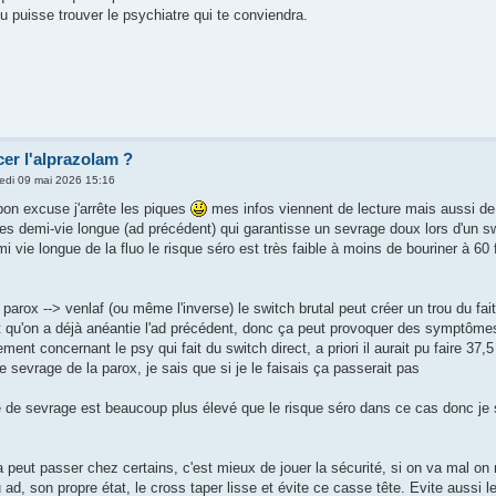
u puisse trouver le psychiatre qui te conviendra.
er l'alprazolam ?
edi 09 mai 2026 15:16
on excuse j'arrête les piques
mes infos viennent de lecture mais aussi de
 les demi-vie longue (ad précédent) qui garantisse un sevrage doux lors d'un s
mi vie longue de la fluo le risque séro est très faible à moins de bouriner à 60
t parox --> venlaf (ou même l'inverse) le switch brutal peut créer un trou du fai
et qu'on a déjà anéantie l'ad précédent, donc ça peut provoquer des symptôme
ement concernant le psy qui fait du switch direct, a priori il aurait pu faire 37
e sevrage de la parox, je sais que si je le faisais ça passerait pas
 de sevrage est beaucoup plus élevé que le risque séro dans ce cas donc je 
peut passer chez certains, c'est mieux de jouer la sécurité, si on va mal on ne
d, son propre état, le cross taper lisse et évite ce casse tête. Evite aussi le