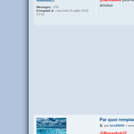
Ronanbzh22
anxieux
Messages :
156
Enregistré le :
mercredi 15 juillet 2020
23:01
Par quoi remplac
M
par
laro38000
»
vend
e
s
@Ronanbzh22