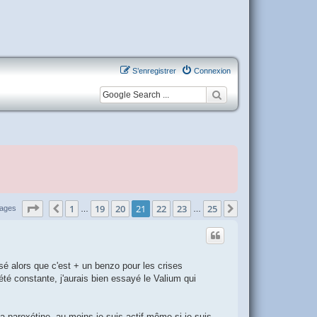
S’enregistrer
Connexion
Page
21
sur
25
1
19
20
21
22
23
25
Précédente
Suivante
sages
…
…
sé alors que c'est + un benzo pour les crises
été constante, j'aurais bien essayé le Valium qui
 paroxétine, au moins je suis actif même si je suis