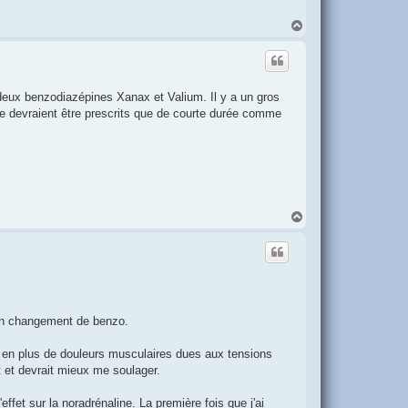
H
a
u
t
 deux benzodiazépines Xanax et Valium. Il y a un gros
e devraient être prescrits que de courte durée comme
H
a
u
t
 un changement de benzo.
s en plus de douleurs musculaires dues aux tensions
 et devrait mieux me soulager.
effet sur la noradrénaline. La première fois que j'ai