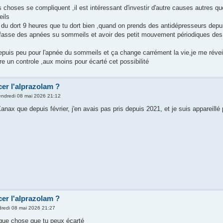
s choses se compliquent ,il est intéressant d'investir d'autre causes autres 
ils
 du dort 9 heures que tu dort bien ,quand on prends des antidépresseurs dep
on fasse des apnées su sommeils et avoir des petit mouvement périodiques des
depuis peu pour l'apnée du sommeils et ça change carrément la vie,je me réveil
ire un controle ,aux moins pour écarté cet possibilité
er l'alprazolam ?
endredi 08 mai 2026 21:12
anax que depuis février, j'en avais pas pris depuis 2021, et je suis appareill
er l'alprazolam ?
redi 08 mai 2026 21:27
que chose que tu peux écarté