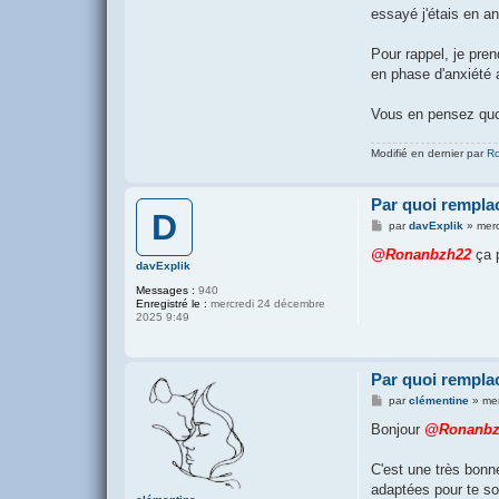
essayé j'étais en a
Pour rappel, je pre
en phase d'anxiété 
Vous en pensez quo
Modifié en dernier par
R
Par quoi remplac
D
M
par
davExplik
»
merc
e
s
@Ronanbzh22
ça p
s
davExplik
a
Messages :
940
g
Enregistré le :
mercredi 24 décembre
e
2025 9:49
Par quoi remplac
M
par
clémentine
»
mer
e
s
Bonjour
@Ronanbz
s
a
g
C'est une très bonn
e
adaptées pour te sou