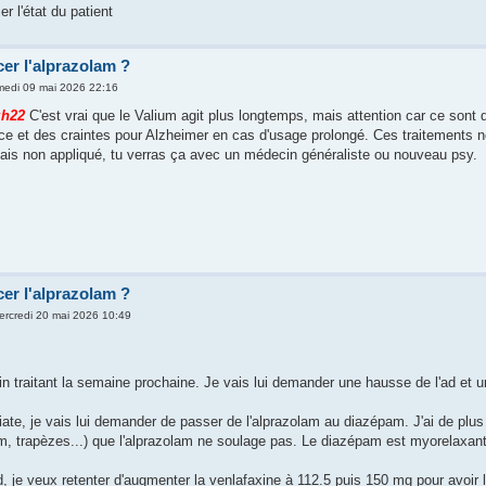
r l'état du patient
er l'alprazolam ?
medi 09 mai 2026 22:16
h22
C'est vrai que le Valium agit plus longtemps, mais attention car ce sont
e et des craintes pour Alzheimer en cas d'usage prolongé. Ces traitements n
ais non appliqué, tu verras ça avec un médecin généraliste ou nouveau psy.
er l'alprazolam ?
ercredi 20 mai 2026 10:49
 traitant la semaine prochaine. Je vais lui demander une hausse de l'ad et
iate, je vais lui demander de passer de l'alprazolam au diazépam. J'ai de plu
, trapèzes...) que l'alprazolam ne soulage pas. Le diazépam est myorelaxant
d, je veux retenter d'augmenter la venlafaxine à 112.5 puis 150 mg pour avoir l'