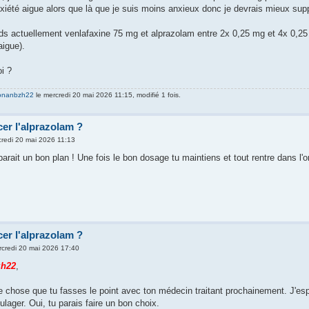
nxiété aigue alors que là que je suis moins anxieux donc je devrais mieux supp
nds actuellement venlafaxine 75 mg et alprazolam entre 2x 0,25 mg et 4x 0,25
aigue).
i ?
onanbzh22
le mercredi 20 mai 2026 11:15, modifié 1 fois.
er l'alprazolam ?
redi 20 mai 2026 11:13
arait un bon plan ! Une fois le bon dosage tu maintiens et tout rentre dans l'or
er l'alprazolam ?
credi 20 mai 2026 17:40
h22
,
e chose que tu fasses le point avec ton médecin traitant prochainement. J'es
lager. Oui, tu parais faire un bon choix.