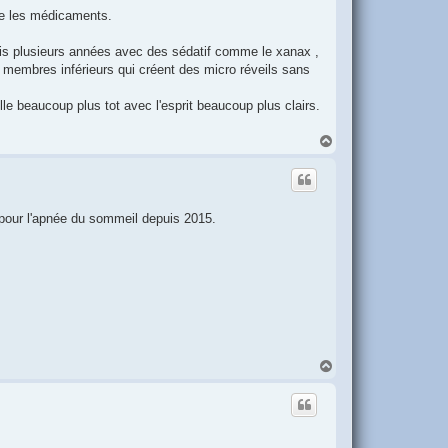
que les médicaments.
uis plusieurs années avec des sédatif comme le xanax ,
 membres inférieurs qui créent des micro réveils sans
le beaucoup plus tot avec l'esprit beaucoup plus clairs.
H
a
u
t
é pour l'apnée du sommeil depuis 2015.
H
a
u
t