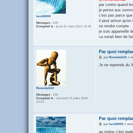
s
par contre quand le
a
g
je pense aux somme
e
c'est pas parce que
laro38000
il peut arriver qu'
Messages :
228
se rendre compte .
Enregistré le :
jeudi 31 mars 2022 19:46
je suis apparreillé 
ca serait bien de fa
Par quoi remplac
M
par
Ronanbzh22
»
v
e
s
Je ne reprends du X
s
a
g
e
Ronanbzh22
Messages :
156
Enregistré le :
mercredi 15 juillet 2020
23:01
Par quoi remplac
M
par
laro38000
»
vend
e
s
au moins c'est quel