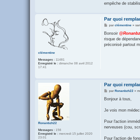
empêche de stabilise
Par quoi remplac
M
par
clémentine
»
sa
e
s
Bonsoir
@Ronanbz
s
risque de dépendanc
a
g
préconisé partout m
e
clémentine
Messages :
11481
Enregistré le :
dimanche 08 avril 2012
17:41
Par quoi remplac
M
par
Ronanbzh22
»
m
e
s
Bonjour à tous,
s
a
g
Je vois mon médecin
e
Pour l'action imméd
Ronanbzh22
nerveuses (cou, scm
Messages :
156
Enregistré le :
mercredi 15 juillet 2020
23:01
Pour l'action de fon