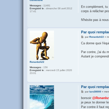
clémentine
Messages :
11481
En complément, tu p
Enregistré le :
dimanche 08 avril 2012
corps à relâcher pr
17:41
N'hésite pas à nous
Par quoi remplac
M
par
Ronanbzh22
»
m
e
s
Ca donne quoi l'équ
s
a
g
Par contre, j'ai du
e
Autant je comprends
Ronanbzh22
Messages :
156
Enregistré le :
mercredi 15 juillet 2020
23:01
Par quoi remplac
M
par
laro38000
»
merc
e
s
bonsoir
@Ronanbz
s
je peux te donner l
a
g
Par contre il faut 
e