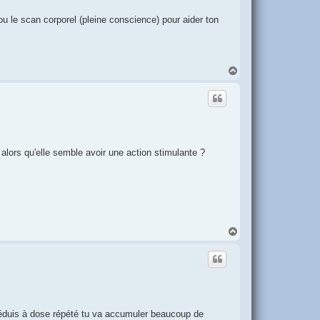
u le scan corporel (pleine conscience) pour aider ton
H
a
u
t
alors qu'elle semble avoir une action stimulante ?
H
a
u
t
n déduis à dose répété tu va accumuler beaucoup de