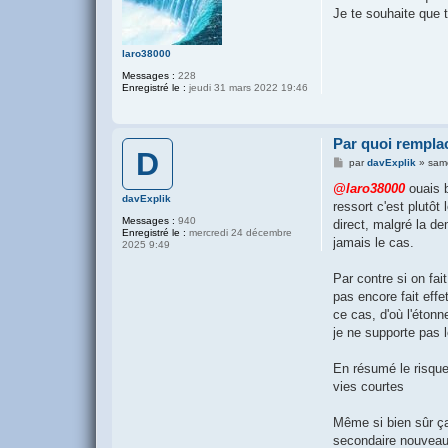
s
Je te souhaite que t
a
g
e
laro38000
Messages :
228
Enregistré le :
jeudi 31 mars 2022 19:46
Par quoi remplac
D
M
par
davExplik
»
sam
e
s
@laro38000
ouais b
s
davExplik
ressort c'est plutôt
a
Messages :
940
g
direct, malgré la de
Enregistré le :
mercredi 24 décembre
e
jamais le cas.
2025 9:49
Par contre si on fai
pas encore fait eff
ce cas, d'où l'étonn
je ne supporte pas l
En résumé le risque
vies courtes
Même si bien sûr ça 
secondaire nouveau a