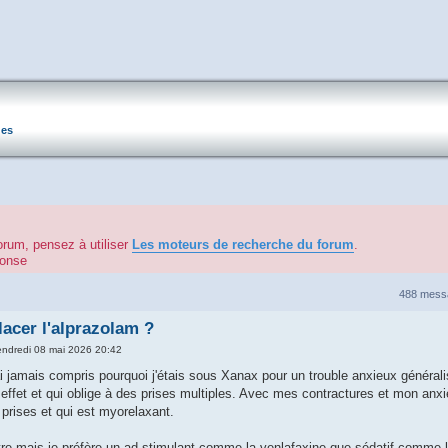
ues
orum, pensez à utiliser
Les moteurs de recherche du forum
.
éponse
488 mes
acer l'alprazolam ?
endredi 08 mai 2026 20:42
ai jamais compris pourquoi j'étais sous Xanax pour un trouble anxieux générali
 effet et qui oblige à des prises multiples. Avec mes contractures et mon anxi
prises et qui est myorelaxant.
re mais je préfère un ad stimulant comme la venlafaxine que sédatif comme la