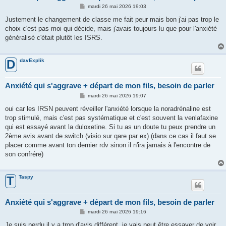
M
mardi 26 mai 2026 19:03
e
s
Justement le changement de classe me fait peur mais bon j'ai pas trop le
s
choix c'est pas moi qui décide, mais j'avais toujours lu que pour l'anxiété
a
g
généralisé c'était plutôt les ISRS.
e
davExplik
D
Anxiété qui s'aggrave + départ de mon fils, besoin de parler
M
mardi 26 mai 2026 19:07
e
s
oui car les IRSN peuvent réveiller l'anxiété lorsque la noradrénaline est
s
trop stimulé, mais c'est pas systématique et c'est souvent la venlafaxine
a
g
qui est essayé avant la duloxetine. Si tu as un doute tu peux prendre un
e
2ème avis avant de switch (visio sur qare par ex) (dans ce cas il faut se
placer comme avant ton dernier rdv sinon il n'ira jamais à l'encontre de
son confrére)
Taspy
T
Anxiété qui s'aggrave + départ de mon fils, besoin de parler
M
mardi 26 mai 2026 19:16
e
s
Je suis perdu il y a trop d'avis différent, je vais peut être essayer de voir