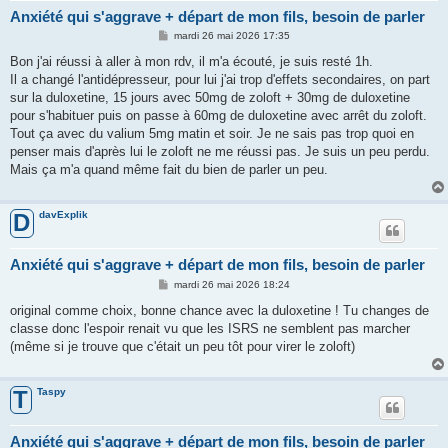
Anxiété qui s'aggrave + départ de mon fils, besoin de parler
M
mardi 26 mai 2026 17:35
e
s
Bon j'ai réussi à aller à mon rdv, il m'a écouté, je suis resté 1h.
s
Il a changé l'antidépresseur, pour lui j'ai trop d'effets secondaires, on part
a
g
sur la duloxetine, 15 jours avec 50mg de zoloft + 30mg de duloxetine
e
pour s'habituer puis on passe à 60mg de duloxetine avec arrêt du zoloft.
Tout ça avec du valium 5mg matin et soir. Je ne sais pas trop quoi en
penser mais d'après lui le zoloft ne me réussi pas. Je suis un peu perdu.
Mais ça m'a quand même fait du bien de parler un peu.
davExplik
D
Anxiété qui s'aggrave + départ de mon fils, besoin de parler
M
mardi 26 mai 2026 18:24
e
s
original comme choix, bonne chance avec la duloxetine ! Tu changes de
s
classe donc l'espoir renait vu que les ISRS ne semblent pas marcher
a
g
(même si je trouve que c'était un peu tôt pour virer le zoloft)
e
Taspy
T
Anxiété qui s'aggrave + départ de mon fils, besoin de parler