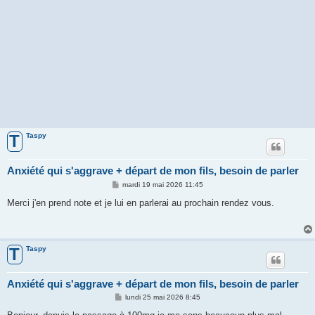
Taspy
T
Anxiété qui s'aggrave + départ de mon fils, besoin de parler
M
mardi 19 mai 2026 11:45
e
s
Merci j'en prend note et je lui en parlerai au prochain rendez vous.
s
a
g
e
Taspy
T
Anxiété qui s'aggrave + départ de mon fils, besoin de parler
M
lundi 25 mai 2026 8:45
e
s