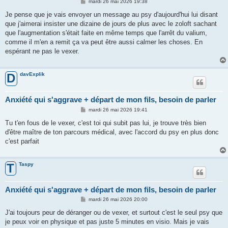
M
mardi 26 mai 2026 19:38
e
s
Je pense que je vais envoyer un message au psy d'aujourd'hui lui disant
s
que j'aimerai insister une dizaine de jours de plus avec le zoloft sachant
a
g
que l'augmentation s'était faite en même temps que l'arrêt du valium,
e
comme il m'en a remit ça va peut être aussi calmer les choses. En
espérant ne pas le vexer.
davExplik
D
Anxiété qui s'aggrave + départ de mon fils, besoin de parler
M
mardi 26 mai 2026 19:41
e
s
Tu t'en fous de le vexer, c'est toi qui subit pas lui, je trouve très bien
s
d'être maître de ton parcours médical, avec l'accord du psy en plus donc
a
g
c'est parfait
e
Taspy
T
Anxiété qui s'aggrave + départ de mon fils, besoin de parler
M
mardi 26 mai 2026 20:00
e
s
J'ai toujours peur de déranger ou de vexer, et surtout c'est le seul psy que
s
je peux voir en physique et pas juste 5 minutes en visio. Mais je vais
a