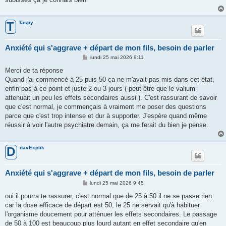
Taspy
T
Anxiété qui s'aggrave + départ de mon fils, besoin de parler
M
lundi 25 mai 2026 9:11
e
s
Merci de ta réponse
s
Quand j'ai commencé à 25 puis 50 ça ne m'avait pas mis dans cet état,
a
g
enfin pas à ce point et juste 2 ou 3 jours ( peut être que le valium
e
attenuait un peu les effets secondaires aussi ). C'est rassurant de savoir
que c'est normal, je commençais à vraiment me poser des questions
parce que c'est trop intense et dur à supporter. J'espère quand même
réussir à voir l'autre psychiatre demain, ça me ferait du bien je pense.
davExplik
D
Anxiété qui s'aggrave + départ de mon fils, besoin de parler
M
lundi 25 mai 2026 9:45
e
s
oui il pourra te rassurer, c'est normal que de 25 à 50 il ne se passe rien
s
car la dose efficace de départ est 50, le 25 ne servait qu'à habituer
a
g
l'organisme doucement pour atténuer les effets secondaires. Le passage
e
de 50 à 100 est beaucoup plus lourd autant en effet secondaire qu'en