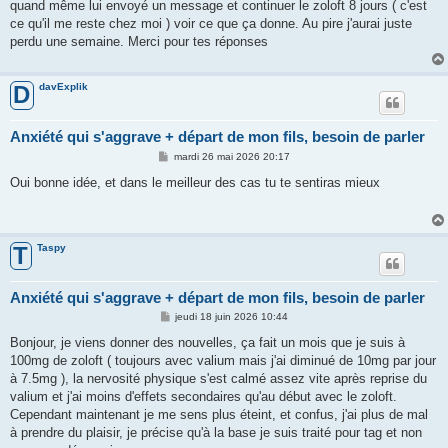
g
quand même lui envoyé un message et continuer le zoloft 8 jours ( c'est
e
ce qu'il me reste chez moi ) voir ce que ça donne. Au pire j'aurai juste
perdu une semaine. Merci pour tes réponses
davExplik
D
Anxiété qui s'aggrave + départ de mon fils, besoin de parler
M
mardi 26 mai 2026 20:17
e
s
Oui bonne idée, et dans le meilleur des cas tu te sentiras mieux
s
a
g
e
Taspy
T
Anxiété qui s'aggrave + départ de mon fils, besoin de parler
M
jeudi 18 juin 2026 10:44
e
s
Bonjour, je viens donner des nouvelles, ça fait un mois que je suis à
s
100mg de zoloft ( toujours avec valium mais j'ai diminué de 10mg par jour
a
g
à 7.5mg ), la nervosité physique s'est calmé assez vite après reprise du
e
valium et j'ai moins d'effets secondaires qu'au début avec le zoloft.
Cependant maintenant je me sens plus éteint, et confus, j'ai plus de mal
à prendre du plaisir, je précise qu'à la base je suis traité pour tag et non