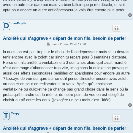
s
avec un autre sur qare oui mais va bien falloir que je me décide, et si il
a
g
opte pour encore un autre antidépresseur je vais être encore plus perdu.
e
davExplik
D
Anxiété qui s'aggrave + départ de mon fils, besoin de parler
M
mardi 26 mai 2026 19:20
e
s
la question est pas trop sur le choix de l'antidépresseur mais si tu devrais
s
tenir encore avec le zoloft car sinon tu repars pour 3 semaines d'attente.
a
g
Perso on m'a arrêté la venlafaxine à 3 semaines alors qu'il avait marché,
e
c'est dommage d'abandonner trop vite, imaginons la duloxetine provoque
aussi des effets secondaires pénibles on abandonne pour encore un autre
? Essaye de voir sur qare sur ce qu'il pense d'insister encore avec zoloft
ou non et on peut en rediscuter si tu veux. Après qu'il choisisse
venlafaxine ou duloxetine ça change pas grand chose dans le sens où la
proba qu'il marche est la même, de notre point de vue on est obligé de
choisir au pif entre les deux (j'exagère un peu mais c'est l'idée)
Taspy
T
Anxiété qui s'aggrave + départ de mon fils, besoin de parler