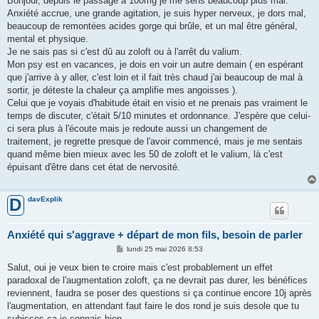
Bonjour, depuis le passage à 100mg je me sens beaucoup plus mal.
s
Anxiété accrue, une grande agitation, je suis hyper nerveux, je dors mal,
a
g
beaucoup de remontées acides gorge qui brûle, et un mal être général,
e
mental et physique.
Je ne sais pas si c'est dû au zoloft ou à l'arrêt du valium.
Mon psy est en vacances, je dois en voir un autre demain ( en espérant
que j'arrive à y aller, c'est loin et il fait très chaud j'ai beaucoup de mal à
sortir, je déteste la chaleur ça amplifie mes angoisses ).
Celui que je voyais d'habitude était en visio et ne prenais pas vraiment le
temps de discuter, c'était 5/10 minutes et ordonnance. J'espère que celui-
ci sera plus à l'écoute mais je redoute aussi un changement de
traitement, je regrette presque de l'avoir commencé, mais je me sentais
quand même bien mieux avec les 50 de zoloft et le valium, là c'est
épuisant d'être dans cet état de nervosité.
davExplik
D
Anxiété qui s'aggrave + départ de mon fils, besoin de parler
M
lundi 25 mai 2026 8:53
e
s
Salut, oui je veux bien te croire mais c'est probablement un effet
s
paradoxal de l'augmentation zoloft, ça ne devrait pas durer, les bénéfices
a
g
reviennent, faudra se poser des questions si ça continue encore 10j après
e
l'augmentation, en attendant faut faire le dos rond je suis desole que tu
subisses ça je connais bien