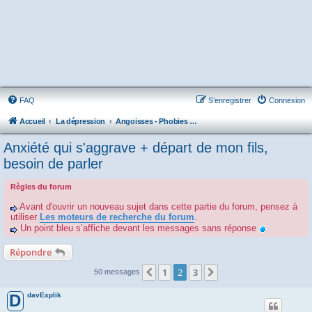
FAQ
S’enregistrer
Connexion
Accueil
La dépression
Angoisses - Phobies - Obsessions - TOC - Somatisations
Anxiété qui s'aggrave + départ de mon fils,
besoin de parler
Règles du forum
Avant d'ouvrir un nouveau sujet dans cette partie du forum, pensez à
utiliser
Les moteurs de recherche du forum
.
Un point bleu s’affiche devant les messages sans réponse
Répondre
1
2
3
Précédente
Suivante
50 messages
davExplik
D