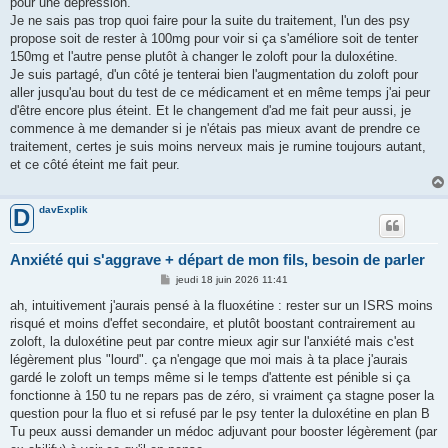
pour une dépression.
Je ne sais pas trop quoi faire pour la suite du traitement, l'un des psy
propose soit de rester à 100mg pour voir si ça s'améliore soit de tenter
150mg et l'autre pense plutôt à changer le zoloft pour la duloxétine.
Je suis partagé, d'un côté je tenterai bien l'augmentation du zoloft pour
aller jusqu'au bout du test de ce médicament et en même temps j'ai peur
d'être encore plus éteint. Et le changement d'ad me fait peur aussi, je
commence à me demander si je n'étais pas mieux avant de prendre ce
traitement, certes je suis moins nerveux mais je rumine toujours autant,
et ce côté éteint me fait peur.
davExplik
D
Anxiété qui s'aggrave + départ de mon fils, besoin de parler
M
jeudi 18 juin 2026 11:41
e
s
ah, intuitivement j'aurais pensé à la fluoxétine : rester sur un ISRS moins
s
risqué et moins d'effet secondaire, et plutôt boostant contrairement au
a
g
zoloft, la duloxétine peut par contre mieux agir sur l'anxiété mais c'est
e
légèrement plus "lourd". ça n'engage que moi mais à ta place j'aurais
gardé le zoloft un temps même si le temps d'attente est pénible si ça
fonctionne à 150 tu ne repars pas de zéro, si vraiment ça stagne poser la
question pour la fluo et si refusé par le psy tenter la duloxétine en plan B
Tu peux aussi demander un médoc adjuvant pour booster légèrement (par