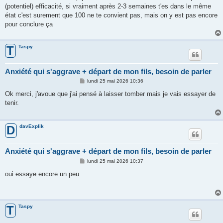
(potentiel) efficacité, si vraiment après 2-3 semaines t'es dans le même
état c'est surement que 100 ne te convient pas, mais on y est pas encore
pour conclure ça
Taspy
T
Anxiété qui s'aggrave + départ de mon fils, besoin de parler
M
lundi 25 mai 2026 10:36
e
s
Ok merci, j'avoue que j'ai pensé à laisser tomber mais je vais essayer de
s
tenir.
a
g
e
davExplik
D
Anxiété qui s'aggrave + départ de mon fils, besoin de parler
M
lundi 25 mai 2026 10:37
e
s
oui essaye encore un peu
s
a
g
e
Taspy
T