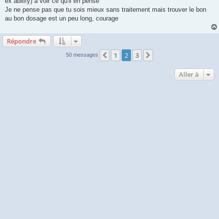
ex abilify) à voir ce qu'il en pense
Je ne pense pas que tu sois mieux sans traitement mais trouver le bon
au bon dosage est un peu long, courage
Répondre
1
2
3
Précédente
Suivante
50 messages
Aller à