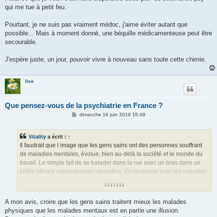
qui me tue à petit feu.
Pourtant, je ne suis pas vraiment médoc, j'aime éviter autant que
possible... Mais à moment donné, une béquille médicamenteuse peut être
secourable.
J'espère juste, un jour, pouvoir vivre à nouveau sans toute cette chimie.
lise
Que pensez-vous de la psychiatrie en France ?
M
dimanche 16 juin 2019 16:49
e
s
s
Vitality
a écrit :
↑
a
g
Il faudrait que l image que les gens sains ont des personnes souffrant
e
de maladies mentales, évolue, bien au-delà la société et le monde du
travail. Le simple fait de se balader dans la rue avec un bras dans un
plâtre attirera naturellement l empathie. En revanche avec les maladies
souvent invisibles, que sont les maladies mentales comme la
↓↓↓↓↓↓↓
depression, les gens sont peu enclin à vouloir faire l effort de
comprendre. Cela demande une démarche intellectuelle
A mon avis, croire que les gens sains traitent mieux les malades
supplémentaire.
physiques que les malades mentaux est en partie une illusion.