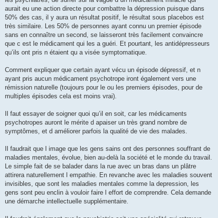
aurait eu une action directe pour combattre la dépression puisque dans
50% des cas, il y aura un résultat positif, le résultat sous placebos est
très similaire. Les 50% de personnes ayant connu un premier épisode
sans en connaître un second, se laisseront très facilement convaincre
que c est le médicament qui les a guéri. Et pourtant, les antidépresseurs
qu’ils ont pris n étaient qu a visée symptomatique.
Comment expliquer que certain ayant vécu un épisode dépressif, et n
ayant pris aucun médicament psychotrope iront également vers une
rémission naturelle (toujours pour le ou les premiers épisodes, pour de
multiples épisodes cela est moins vrai).
Il faut essayer de soigner quoi qu’il en soit, car les médicaments
psychotropes auront le mérite d apaiser un très grand nombre de
symptômes, et d améliorer parfois la qualité de vie des malades.
Il faudrait que l image que les gens sains ont des personnes souffrant de
maladies mentales, évolue, bien au-delà la société et le monde du travail.
Le simple fait de se balader dans la rue avec un bras dans un plâtre
attirera naturellement l empathie. En revanche avec les maladies souvent
invisibles, que sont les maladies mentales comme la depression, les
gens sont peu enclin à vouloir faire l effort de comprendre. Cela demande
une démarche intellectuelle supplémentaire.