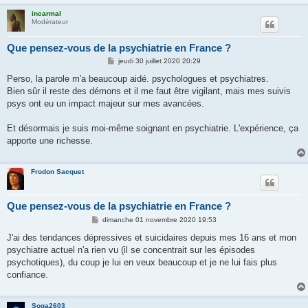
incarmal
Modérateur
Que pensez-vous de la psychiatrie en France ?
M
jeudi 30 juillet 2020 20:29
e
s
Perso, la parole m'a beaucoup aidé. psychologues et psychiatres.
s
Bien sûr il reste des démons et il me faut être vigilant, mais mes suivis
a
g
psys ont eu un impact majeur sur mes avancées.
e
Et désormais je suis moi-même soignant en psychiatrie. L'expérience, ça
apporte une richesse.
Frodon Sacquet
Que pensez-vous de la psychiatrie en France ?
M
dimanche 01 novembre 2020 19:53
e
s
J'ai des tendances dépressives et suicidaires depuis mes 16 ans et mon
s
psychiatre actuel n'a rien vu (il se concentrait sur les épisodes
a
g
psychotiques), du coup je lui en veux beaucoup et je ne lui fais plus
e
confiance.
Soga2603