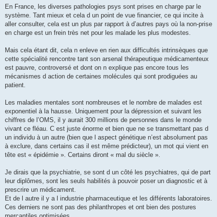
En France, les diverses pathologies psys sont prises en charge par le
système. Tant mieux et cela d un point de vue financier, ce qui incite à
aller consulter, cela est un plus par rapport à d’autres pays où la non-prise
en charge est un frein très net pour les malade les plus modestes.
Mais cela étant dit, cela n enleve en rien aux difficultés intrinsèques que
cette spécialité rencontre tant son arsenal thérapeutique médicamenteux
est pauvre, controversé et dont on n explique pas encore tous les
mécanismes d action de certaines molécules qui sont prodiguées au
patient.
Les maladies mentales sont nombreuses et le nombre de malades est
exponentiel à la hausse. Uniquement pour la dépression et suivant les
chiffres de l’OMS, il y aurait 300 millions de personnes dans le monde
vivant ce fléau. C est juste énorme et bien que ne se transmettant pas d
un individu à un autre (bien que l aspect génétique n’est absolument pas
à exclure, dans certains cas il est même prédicteur), un mot qui vient en
tête est « épidémie ». Certains diront « mal du siècle ».
Je dirais que la psychiatrie, se sont d un côté les psychiatres, qui de part
leur diplômes, sont les seuls habilités à pouvoir poser un diagnostic et à
prescrire un médicament.
Et de l autre il y a l industrie pharmaceutique et les différents laboratoires.
Ces derniers ne sont pas des philanthropes et ont bien des postures
mercantiles optimisées.