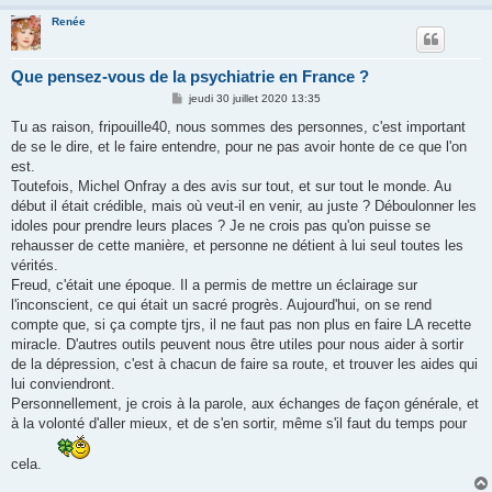
Renée
Que pensez-vous de la psychiatrie en France ?
M
jeudi 30 juillet 2020 13:35
e
s
Tu as raison, fripouille40, nous sommes des personnes, c'est important
s
de se le dire, et le faire entendre, pour ne pas avoir honte de ce que l'on
a
g
est.
e
Toutefois, Michel Onfray a des avis sur tout, et sur tout le monde. Au
début il était crédible, mais où veut-il en venir, au juste ? Déboulonner les
idoles pour prendre leurs places ? Je ne crois pas qu'on puisse se
rehausser de cette manière, et personne ne détient à lui seul toutes les
vérités.
Freud, c'était une époque. Il a permis de mettre un éclairage sur
l'inconscient, ce qui était un sacré progrès. Aujourd'hui, on se rend
compte que, si ça compte tjrs, il ne faut pas non plus en faire LA recette
miracle. D'autres outils peuvent nous être utiles pour nous aider à sortir
de la dépression, c'est à chacun de faire sa route, et trouver les aides qui
lui conviendront.
Personnellement, je crois à la parole, aux échanges de façon générale, et
à la volonté d'aller mieux, et de s'en sortir, même s'il faut du temps pour
cela.