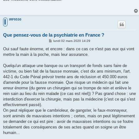
s
a
g
e
IRF9530
I
Que pensez-vous de la psychiatrie en France ?
M
lundi 02 mars 2020 14:29
e
s
Oui sauf faute énorme, et encore : dans ce cas ce n'est pas eux qui vont
s
mettre la main à la poche, mais leur assurance.
a
g
e
Quelqu'un attaque une banque ou un transport de fonds sans faire de
victime, ou bien fait de la fausse monnaie, c'est dix ans minimum, l'art.
442-1 du Code Pénal prévoir trente ans de réclusion et 450.000 euros
d'amende pour la fausse monnaie. Que risque un médecin qui fait une
erreur énorme (du genre un chirurgien qui se trompe de rein et enlève le
rein sain au lieu du rein malade (ce cas est réel)) ? Pas grand chose : une
interdiction d'exercer la chirurgie, mais pas la médecine (c'est ce qui s'est
effectivement passé).
On peut répliquer que le cambrioleur, de gangster, le faux-monnayeur,
sont animés de mauvaises intentions ; certes, mais on peut légitimement
se demander ce qui est pire : avoir de mauvaises intentions ou se foutre
totalement des conséquences de ses actes quand on soigne un être
humain...