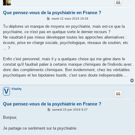
Que pensez-vous de la psychiatrie en France ?
M
mardi 12 mars 2019 19:28
e
s
Tu déplores un manque de moyens en psychiatrie, mais est-ce que la
s
psychiatrie, ce n'est pas en quelque sorte le dernier recours ?
a
g
Ne vaudrait-il pas mieux développer toutes les approches alternatives :
e
écoute, prise en charge sociale, psychologique, réseaux de soutien, etc
... ?
Enfin c'est personnel, mais il y a quelques chose qui me gène dans le
constat qu'il faudrait palier à certains manque chimiques de l'individu avec
donc des compléments chimiques. Bon évidemment, chez les véritables
psychotiques et les bipolaires lourds, c'est sans doute indispensable....
Vitality
V
Que pensez-vous de la psychiatrie en France ?
M
samedi 15 juin 2019 9:27
e
s
Bonjour,
s
a
g
Je partage ce sentiment sur la psychiatrie.
e