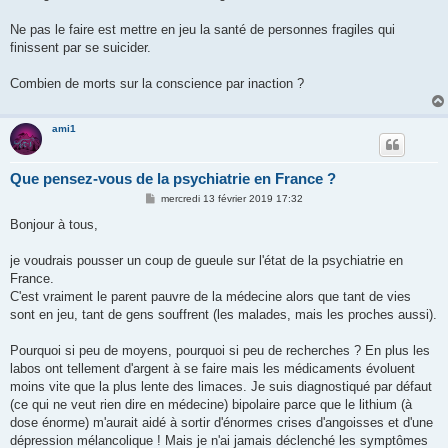
Ne pas le faire est mettre en jeu la santé de personnes fragiles qui
finissent par se suicider.
Combien de morts sur la conscience par inaction ?
ami1
Que pensez-vous de la psychiatrie en France ?
M
mercredi 13 février 2019 17:32
e
s
Bonjour à tous,
s
a
g
je voudrais pousser un coup de gueule sur l'état de la psychiatrie en
e
France.
C'est vraiment le parent pauvre de la médecine alors que tant de vies
sont en jeu, tant de gens souffrent (les malades, mais les proches aussi).
Pourquoi si peu de moyens, pourquoi si peu de recherches ? En plus les
labos ont tellement d'argent à se faire mais les médicaments évoluent
moins vite que la plus lente des limaces. Je suis diagnostiqué par défaut
(ce qui ne veut rien dire en médecine) bipolaire parce que le lithium (à
dose énorme) m'aurait aidé à sortir d'énormes crises d'angoisses et d'une
dépression mélancolique ! Mais je n'ai jamais déclenché les symptômes