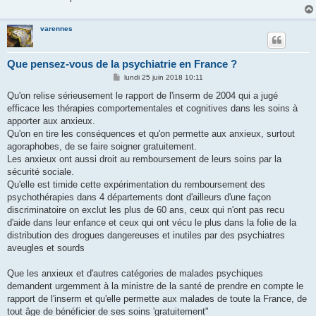
varennes
Que pensez-vous de la psychiatrie en France ?
M
lundi 25 juin 2018 10:11
e
s
Qu'on relise sérieusement le rapport de l'inserm de 2004 qui a jugé
s
efficace les thérapies comportementales et cognitives dans les soins à
a
g
apporter aux anxieux.
e
Qu'on en tire les conséquences et qu'on permette aux anxieux, surtout
agoraphobes, de se faire soigner gratuitement.
Les anxieux ont aussi droit au remboursement de leurs soins par la
sécurité sociale.
Qu'elle est timide cette expérimentation du remboursement des
psychothérapies dans 4 départements dont d'ailleurs d'une façon
discriminatoire on exclut les plus de 60 ans, ceux qui n'ont pas recu
d'aide dans leur enfance et ceux qui ont vécu le plus dans la folie de la
distribution des drogues dangereuses et inutiles par des psychiatres
aveugles et sourds
Que les anxieux et d'autres catégories de malades psychiques
demandent urgemment à la ministre de la santé de prendre en compte le
rapport de l'inserm et qu'elle permette aux malades de toute la France, de
tout âge de bénéficier de ses soins 'gratuitement"