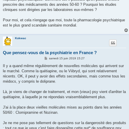
prescrire des médicaments des années 50-60 ? Pourquoi les études
cliniques sont dirigées par les laboratoires eux-mêmes ?
Pour moi, et cela n'engage que moi, toute la pharmacologie psychiatrique
est le plus grand scandale sanitaire mondial.
Kokwac
Que pensez-vous de la psychiatrie en France ?
M
samedi 15 juin 2019 15:27
e
s
Il y a quand même régulièrement de nouvelles molécules qui arrivent sur
s
le marché. Comme la quétiapine, ou le Viibryd, qui sont relativement
a
g
récents. OK, il peut y avoir des effets secondaires, mais comme tous les
e
médocs, y compris le doliprane.
Là, je viens de changer de traitement, et mon (vieux) psy vient d'arrêter la
quétiapine, à laquelle je ne répondais vraisemblablement plus.
J'ai à la place deux vieilles molécules mises au points dans les années
50/60 : Clomipramine et Nozinan.
Je ne me pose pas tellement de questions sur la dangerosité des produits
: tout ce que je veux c'est faire disparaître cette put* de souffrance psy