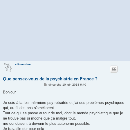
clémentine
Que pensez-vous de la psychiatrie en France ?
M
dimanche 10 juin 2018 6:40
e
s
Bonjour,
s
a
g
Je suis à la fois infirmière psy retraitée et j'ai des problèmes psychiques
e
qui, au fil des ans s'améliorent.
Tout ce qui se passe autour de moi, dont le monde psychiatrique que je
ne trouve pas si moche que ça malgré tout,
me conduisent à devenir le plus autonome possible.
Je travaille dur pour cela.