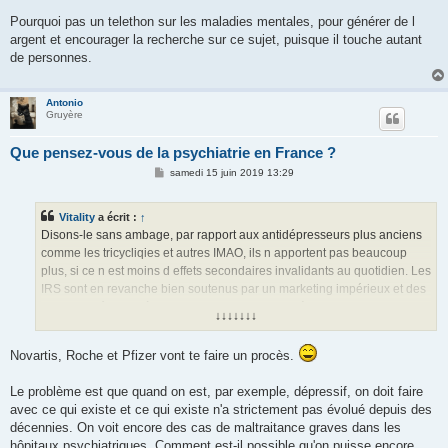
Pourquoi pas un telethon sur les maladies mentales, pour générer de l
argent et encourager la recherche sur ce sujet, puisque il touche autant
de personnes.
Antonio
Gruyère
Que pensez-vous de la psychiatrie en France ?
M
samedi 15 juin 2019 13:29
e
s
s
Vitality
a écrit :
↑
a
g
Disons-le sans ambage, par rapport aux antidépresseurs plus anciens
e
comme les tricycliqies et autres IMAO, ils n apportent pas beaucoup
plus, si ce n est moins d effets secondaires invalidants au quotidien. Les
IRS sont en revanche bien soutenus par un marketing impérieux et des
visiteurs médicaux à la solde des labos, qui achèvent de convaincre les
↓↓↓↓↓↓↓
psychiatres de leurs bienfaits.
Novartis, Roche et Pfizer vont te faire un procès.
Le problème est que quand on est, par exemple, dépressif, on doit faire
avec ce qui existe et ce qui existe n'a strictement pas évolué depuis des
décennies. On voit encore des cas de maltraitance graves dans les
hôpitaux psychiatriques. Comment est-il possible qu'on puisse encore