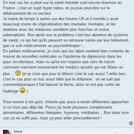
En tout cas les a priori sur la santé mentale sont encore énormes en
France ; c'est un sujet hyper tabou, et ça joue peut-être sur le
délaissement de ce secteur.
Je traine de temps à autres sur des forums US et il semble y avoir
beaucoup moins de stigmatisation des mentales mentales, et les
relations avec les médecins semblent plus franches et moins
paternalistes. Bon après eux le problème c'est leur absence de système
de santé, ce qui fait qu'ils peuvent se retrouver ruinés par leur traitement,
que ce soit médicaments ou psychothérapie !...
En parlant médicaments, je crois que les labos seraient bien contents de
trouver de nouvelles molécules vu l'épidémie de dépression dans les
pays occidentaux, mais vu qu'on est toujours pas sûrs de savoir
comment marchent exactement les médocs actuels qui ont 30ans ou
plus...
(et je crois que pour le lithium c'est le cas aussi ? enfin bon,
c'est le cas pour un truc aussi bête que le doliprane : on ne sait pas
comment/pourquoi il fait baisser la fièvre, alors on est pas sortis de
l'auberge
)
Pour revenir à ton post, n'hésite pas aussi à tester différentes approches
si ce n'est pas déjà fait. Perso j'ai testé plusieurs compléments
alimentaires, différentes thérapies, hypnose, méditation... Bon dans mon
cas ça ne suffit pas, mais ça peut aider ponctuellement !
Sheol