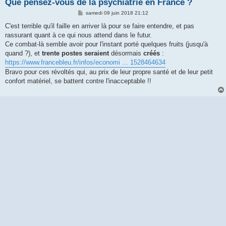
Que pensez-vous de la psychiatrie en France ?
M
samedi 09 juin 2018 21:12
e
s
C'est terrible qu'il faille en arriver là pour se faire entendre, et pas
s
rassurant quant à ce qui nous attend dans le futur.
a
g
Ce combat-là semble avoir pour l'instant porté quelques fruits (jusqu'à
e
quand ?), et
trente postes seraient
désormais
créés
:
https://www.francebleu.fr/infos/economi ... 1528464634
Bravo pour ces révoltés qui, au prix de leur propre santé et de leur petit
confort matériel, se battent contre l'inacceptable !!