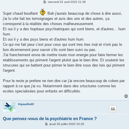
M
mercredi 01 avril 2020 21:36
e
s
s
Sujet chaud bouillant
Bah j'aurais beaucoup de chose à dire aussi,
a
j'ai lu vite fait les temoignages et avis des uns et des autres, ça
g
e
correspond à la réalités des choses malheureusement.
Et oui il y a des hopitaux psychiatriques qui sont biens, et d'autres... hum
hum.
Et oui il y a des psys biens et d'autres hum hum.
Ce qui me fait peur c'est pour ceux qui sont tres tres mal et n'ont pas le
bon dicernement pour savoir s'ils sont bien suivi ou pas.
J'ai franchement envie de mettre toute mon energie pour faire fermer les
etablissements qui priment l'argent plutot que le bien être. Et soutenir les
strucures qui se battent pour primer le bien être sous des lois qui priment
l'argent.
Pour le reste je prefere ne rien dire car j'ai encore beaucoup de colere par
rapport à ce que j'ai vu. Notamment dans des srtuctures comme les
ecoles specialisées pour enfants en difficultés.
fripouille40
Que pensez-vous de la psychiatrie en France ?
M
jeudi 30 juillet 2020 10:28
e