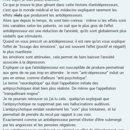
50% des cas, il y aura un résultat positif, le résultat sous placebos est
Ce que je trouve le plus gênant dans cette histoire d'antidépresseurs,
très similaire. Les 50% de personnes ayant connu un premier épisode
c'est que le monde médical et les médecins expliquent rarement les
sans en connaître un second, se laisseront très facilement convaincre
effets
réels
que produisent les antidépresseurs.
que c est le médicament qui les a guéri. Et pourtant, les antidépresseurs
Alors que depuis le temps, ils sont bien connus : même si les effets sont
qu’ils ont pris n étaient qu a visée symptomatique.
très variables selon les patients, on sait que le plus gros de l'effet
antidépresseur est une réduction de l'anxiété, qu'ils sont globalement plus
sédatifs que stimulants.
Quand on vous prescrit un antidépresseur, il est rare qu'on vous explique
l'effet de "lissage des émotions", qui est souvent l'effet (positif et négatif)
le plus manifeste :
les émotions sont atténuées, cela permet de faire baisser l'anxiété
associée à la dépression.
Expliquer ce que l'antidépresseur est susceptible de produire permettrait
aux gens de ne pas trop en attendre : le nom "anti-dépresseur" induit un
peu en erreur, comme d'ailleurs "anti-psychotique".
Le terme "neuroleptique" qui était l'appellation initiale des
antipsychotiques était bien plus réaliste. De même que l'appellation
"tranquillisant majeur".
Je ne pourrais retrouver où j'ai lu cela : quelqu'un expliquait que
l'antipsychotique ne supprimait pas ses hallucinations auditives.
L'antipsychotique rendait seulement les "voix" plus lointaines, et lui
permettait de prendre du recul par rapport à ces voix.
Exactement comme un antidépresseur permet d'éviter d'être submergé
par les angoisses et les pensées négatives.