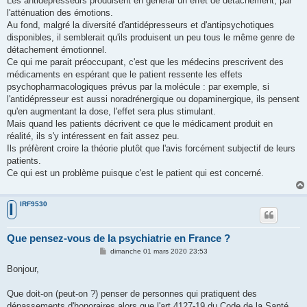
Les antidépresseurs produisent en général un effet de détachement, par
l'atténuation des émotions.
Au fond, malgré la diversité d'antidépresseurs et d'antipsychotiques
disponibles, il semblerait qu'ils produisent un peu tous le même genre de
détachement émotionnel.
Ce qui me parait préoccupant, c'est que les médecins prescrivent des
médicaments en espérant que le patient ressente les effets
psychopharmacologiques prévus par la molécule : par exemple, si
l'antidépresseur est aussi noradrénergique ou dopaminergique, ils pensent
qu'en augmentant la dose, l'effet sera plus stimulant.
Mais quand les patients décrivent ce que le médicament produit en
réalité, ils s'y intéressent en fait assez peu.
Ils préfèrent croire la théorie plutôt que l'avis forcément subjectif de leurs
patients.
Ce qui est un problème puisque c'est le patient qui est concerné.
IRF9530
I
Que pensez-vous de la psychiatrie en France ?
M
dimanche 01 mars 2020 23:53
e
s
Bonjour,
s
a
g
Que doit-on (peut-on ?) penser de personnes qui pratiquent des
e
dépassements d'honoraires alors que l'art 4127-19 du Code de la Santé