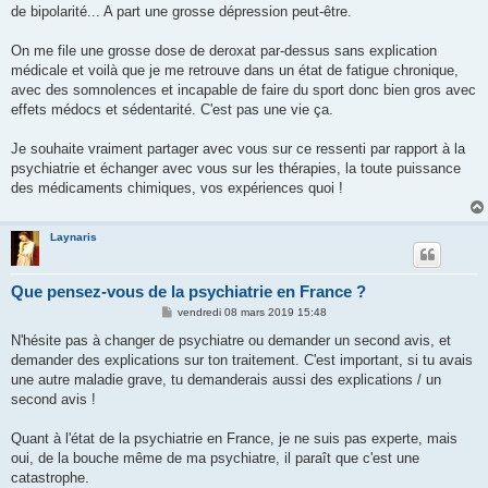
de bipolarité... A part une grosse dépression peut-être.
On me file une grosse dose de deroxat par-dessus sans explication
médicale et voilà que je me retrouve dans un état de fatigue chronique,
avec des somnolences et incapable de faire du sport donc bien gros avec
effets médocs et sédentarité. C'est pas une vie ça.
Je souhaite vraiment partager avec vous sur ce ressenti par rapport à la
psychiatrie et échanger avec vous sur les thérapies, la toute puissance
des médicaments chimiques, vos expériences quoi !
Laynaris
Que pensez-vous de la psychiatrie en France ?
M
vendredi 08 mars 2019 15:48
e
s
N'hésite pas à changer de psychiatre ou demander un second avis, et
s
demander des explications sur ton traitement. C'est important, si tu avais
a
g
une autre maladie grave, tu demanderais aussi des explications / un
e
second avis !
Quant à l'état de la psychiatrie en France, je ne suis pas experte, mais
oui, de la bouche même de ma psychiatre, il paraît que c'est une
catastrophe.