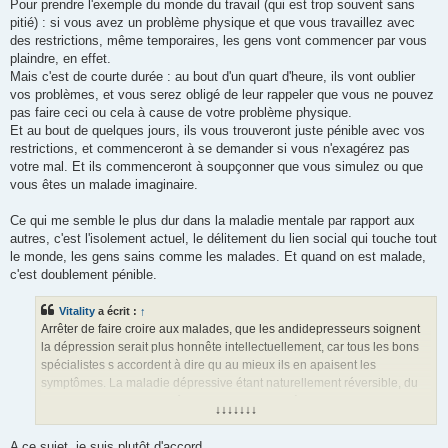
Pour prendre l'exemple du monde du travail (qui est trop souvent sans
pitié) : si vous avez un problème physique et que vous travaillez avec
des restrictions, même temporaires, les gens vont commencer par vous
plaindre, en effet.
Mais c'est de courte durée : au bout d'un quart d'heure, ils vont oublier
vos problèmes, et vous serez obligé de leur rappeler que vous ne pouvez
pas faire ceci ou cela à cause de votre problème physique.
Et au bout de quelques jours, ils vous trouveront juste pénible avec vos
restrictions, et commenceront à se demander si vous n'exagérez pas
votre mal. Et ils commenceront à soupçonner que vous simulez ou que
vous êtes un malade imaginaire.
Ce qui me semble le plus dur dans la maladie mentale par rapport aux
autres, c'est l'isolement actuel, le délitement du lien social qui touche tout
le monde, les gens sains comme les malades. Et quand on est malade,
c'est doublement pénible.
Vitality
a écrit :
↑
Arrêter de faire croire aux malades, que les andidepresseurs soignent
la dépression serait plus honnête intellectuellement, car tous les bons
spécialistes s accordent à dire qu au mieux ils en apaisent les
symptômes. La maladie dépressive étant naturellement réversible, du
moins pour les premiers épisodes, il est dont très facile pour les labos et
↓↓↓↓↓↓↓
les psychiatres, de surfer sur la vague d un médicament miracle qui
aurait eu une action directe pour combattre la dépression puisque dans
A ce sujet, je suis plutôt d'accord.