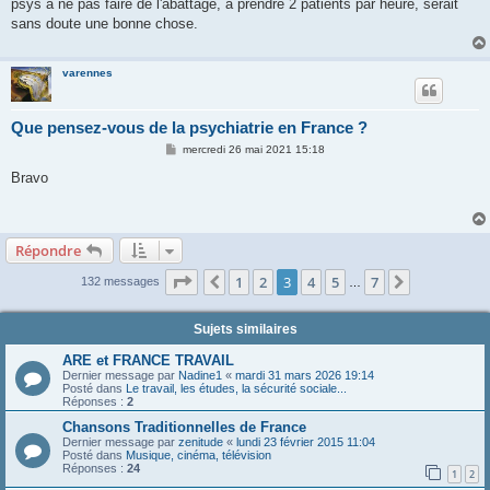
psys à ne pas faire de l'abattage, à prendre 2 patients par heure, serait
sans doute une bonne chose.
varennes
Que pensez-vous de la psychiatrie en France ?
M
mercredi 26 mai 2021 15:18
e
s
Bravo
s
a
g
e
Répondre
Page
3
sur
7
1
2
3
4
5
7
Précédente
Suivante
132 messages
…
Sujets similaires
ARE et FRANCE TRAVAIL
Dernier message par
Nadine1
«
mardi 31 mars 2026 19:14
Posté dans
Le travail, les études, la sécurité sociale...
Réponses :
2
Chansons Traditionnelles de France
Dernier message par
zenitude
«
lundi 23 février 2015 11:04
Posté dans
Musique, cinéma, télévision
Réponses :
24
1
2