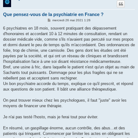
Que pensez-vous de la psychiatrie en France ?
M
mercredi 26 mai 2021 1:26
e
s
6 psychiatres en 18 mois, souvent pratiquant des dépassement
s
d'honoraires et accordant 10 à 12 minutes de consultation, rendant un
a
g
dossier médicale vide, comme s'ils n'avaient pas percuté sur mes propos
e
et dormi durant le peu de temps qu'ils m'accordaient. Des ordonnances de
folie, trop de chimie, une camisole. Des gens dont les études ont été
payées par la société, et qui ont un réseau de cliniques et brandissent
l'hospitalisation face à une soi disant résistance médicamenteuse.
Bref, une usine à fric, dans laquelle le patient n'est qu'un objet au main de
Sachants tout puissants. Dommage pour les plus fragiles qui ne se
rebellent pas et acceptent sans rechigner.
Un bon psychiatre accorde du temps, explique ce qu'il prescrit, et répond
aux questions de son patient. Il bâtit une alliance thérapeutique.
On peut trouver mieux chez les psychologues, il faut "juste" avoir les
moyens de financer une thérapie.
Je n'ai pas testé l'hosto, mais je ferai tout pour éviter.
En résumé, un gaspillage énorme, aucun contrôle, des abus...et des
patients qui trinquent. Commencer par limiter les actes en obligeant les