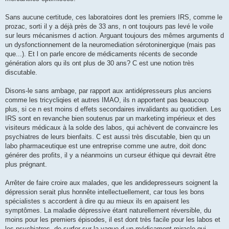
Sans aucune certitude, ces laboratoires dont les premiers IRS, comme le
prozac, sorti il y a déjà près de 33 ans, n ont toujours pas levé le voile
sur leurs mécanismes d action. Arguant toujours des mêmes arguments d
un dysfonctionnement de la neuromediation sérotoninergique (mais pas
que...). Et l on parle encore de médicaments récents de seconde
génération alors qu ils ont plus de 30 ans? C est une notion très
discutable.
Disons-le sans ambage, par rapport aux antidépresseurs plus anciens
comme les tricycliqies et autres IMAO, ils n apportent pas beaucoup
plus, si ce n est moins d effets secondaires invalidants au quotidien. Les
IRS sont en revanche bien soutenus par un marketing impérieux et des
visiteurs médicaux à la solde des labos, qui achèvent de convaincre les
psychiatres de leurs bienfaits. C est aussi très discutable, bien qu un
labo pharmaceutique est une entreprise comme une autre, doit donc
générer des profits, il y a néanmoins un curseur éthique qui devrait être
plus prégnant.
Arrêter de faire croire aux malades, que les andidepresseurs soignent la
dépression serait plus honnête intellectuellement, car tous les bons
spécialistes s accordent à dire qu au mieux ils en apaisent les
symptômes. La maladie dépressive étant naturellement réversible, du
moins pour les premiers épisodes, il est dont très facile pour les labos et
les psychiatres, de surfer sur la vague d un médicament miracle qui