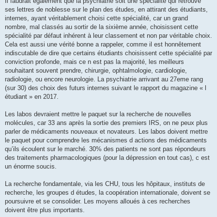
Il faudrait également que la psychiatrie soit une spécialité qui retrouve
ses lettres de noblesse sur le plan des études, en attirant des étudiants,
internes, ayant véritablement choisi cette spécialité, car un grand
nombre, mal classés au sortir de la sixième année, choisissent cette
spécialité par défaut inhérent à leur classement et non par véritable choix.
Cela est aussi une vérité bonne a rappeler, comme il est honnêtement
indiscutable de dire que certains étudiants choisissent cette spécialité par
conviction profonde, mais ce n est pas la majorité, les meilleurs
souhaitant souvent prendre, chirurgie, ophtalmologie, cardiologie,
radiologie, ou encore neurologie. La psychiatrie arrivant au 27eme rang
(sur 30) des choix des futurs internes suivant le rapport du magazine « l
étudiant » en 2017.
Les labos devraient mettre le paquet sur la recherche de nouvelles
molécules, car 33 ans après la sortie des premiers IRS, on ne peux plus
parler de médicaments nouveaux et novateurs. Les labos doivent mettre
le paquet pour comprendre les mécanismes d actions des médicaments
qu’ils écoulent sur le marché. 30% des patients ne sont pas répondeurs
des traitements pharmacologiques (pour la dépression en tout cas), c est
un énorme soucis.
La recherche fondamentale, via les CHU, tous les hôpitaux, instituts de
recherche, les groupes d études, la coopération internationale, doivent se
poursuivre et se consolider. Les moyens alloués à ces recherches
doivent être plus importants.