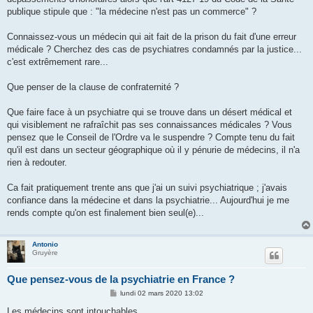
publique stipule que : "la médecine n'est pas un commerce" ?
Connaissez-vous un médecin qui ait fait de la prison du fait d'une erreur
médicale ? Cherchez des cas de psychiatres condamnés par la justice...
c'est extrêmement rare...
Que penser de la clause de confraternité ?
Que faire face à un psychiatre qui se trouve dans un désert médical et
qui visiblement ne rafraîchit pas ses connaissances médicales ? Vous
pensez que le Conseil de l'Ordre va le suspendre ? Compte tenu du fait
qu'il est dans un secteur géographique où il y pénurie de médecins, il n'a
rien à redouter.
Ca fait pratiquement trente ans que j'ai un suivi psychiatrique ; j'avais
confiance dans la médecine et dans la psychiatrie... Aujourd'hui je me
rends compte qu'on est finalement bien seul(e)...
Antonio
Gruyère
Que pensez-vous de la psychiatrie en France ?
M
lundi 02 mars 2020 13:02
e
s
Les médecins sont intouchables.