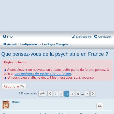
FAQ
S’enregistrer
Connexion
Accueil
La dépression
Les Psys - Thérapies - Cliniques - Hôpitaux - Associations
Que pensez-vous de la psychiatrie en France ?
Règles du forum
Avant d'ouvrir un nouveau sujet dans cette partie du forum, pensez à
utiliser
Les moteurs de recherche du forum
.
Un point bleu s’affiche devant les messages sans réponse
Répondre
Page
3
sur
7
1
2
3
4
5
7
Précédente
Suivante
132 messages
…
Renée