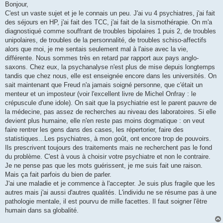
s
Bonjour,
s
C'est un vaste sujet et je le connais un peu. J'ai vu 4 psychiatres, j'ai fait
a
g
des séjours en HP, j'ai fait des TCC, j'ai fait de la sismothérapie. On m'a
e
diagnostiqué comme souffrant de troubles bipolaires 1 puis 2, de troubles
unipolaires, de troubles de la personnalité, de troubles schiso-affectifs
alors que moi, je me sentais seulement mal à l'aise avec la vie,
différente. Nous sommes très en retard par rapport aux pays anglo-
saxons. Chez eux, la psychanalyse n'est plus de mise depuis longtemps
tandis que chez nous, elle est enseignée encore dans les universités. On
sait maintenant que Freud n'a jamais soigné personne, que c'était un
menteur et un imposteur (voir l'excellent livre de Michel Onfray : le
crépuscule d'une idole). On sait que la psychiatrie est le parent pauvre de
la médecine, pas assez de recherches au niveau des laboratoires. Si elle
devient plus humaine, elle n'en reste pas moins dogmatique : on veut
faire rentrer les gens dans des cases, les répertorier, faire des
statistiques...Les psychiatres, à mon goût, ont encore trop de pouvoirs.
Ils prescrivent toujours des traitements mais ne recherchent pas le fond
du problème. C'est à vous à choisir votre psychiatre et non le contraire.
Je ne pense pas que les mots guérissent, je me suis fait une raison.
Mais ça fait parfois du bien de parler.
J'ai une maladie et je commence à l'accepter. Je suis plus fragile que les
autres mais j'ai aussi d'autres qualités. L'individu ne se résume pas à une
pathologie mentale, il est pourvu de mille facettes. Il faut soigner l'être
humain dans sa globalité.