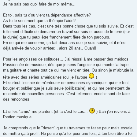
Je ne sais pas quoi faire de moi même...
Et toi, sais tu d'ou vient ta dépendance affective?
As tu le sentiment que ta thérapie t'aide?
Dans tous les cas, c'est une très bonne chose que tu sois suivie. Et c'est
tellement difficile de demarrer un travail sur sois et aussi de le tenir (sur
la durée) que tu peux être franchement fière de ton parcours.
En ce qui me concerne, ça fait deux ans que je suis suivie, et il m'est
déjà arrivée de vouloir arrêter... alors 20 ans.. Ouah!!
Pour les angoisses de solitudes... J'ai réussi à me passer des médocs.
Passionnée de musique, dès que je sens l'angoisse qui monte j'attrape
ma guitare et chante tout ce qui me vient en tête. Ou sinon je m'abrutie la
tête avec des séries américaines (oui je l'avoue
)
Et surtout j'essaie de m'entourer de personnes dynamiques qui me font
bouger et oublier que je suis seule (célibataire), et qui me permettent de
rencontrer de nouvelles personnes. C'est tellement enrichissant de faire
des rencontres.
Et si les "amis" me plantent (et la c'est le cas...
) Bah j'en reviens à
l'option musique..
Je comprends que le "desert" que tu traverses te fasse peur mais essaie
de mettre ça à profil. Ne pense qu'à toi pour une fois, à ton bien être à toi.