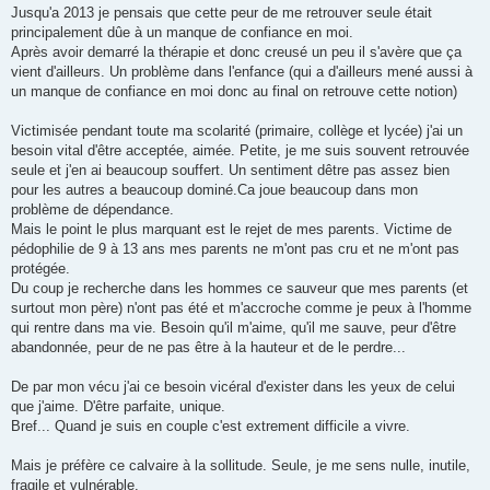
Jusqu'a 2013 je pensais que cette peur de me retrouver seule était
principalement dûe à un manque de confiance en moi.
Après avoir demarré la thérapie et donc creusé un peu il s'avère que ça
vient d'ailleurs. Un problème dans l'enfance (qui a d'ailleurs mené aussi à
un manque de confiance en moi donc au final on retrouve cette notion)
Victimisée pendant toute ma scolarité (primaire, collège et lycée) j'ai un
besoin vital d'être acceptée, aimée. Petite, je me suis souvent retrouvée
seule et j'en ai beaucoup souffert. Un sentiment dêtre pas assez bien
pour les autres a beaucoup dominé.Ca joue beaucoup dans mon
problème de dépendance.
Mais le point le plus marquant est le rejet de mes parents. Victime de
pédophilie de 9 à 13 ans mes parents ne m'ont pas cru et ne m'ont pas
protégée.
Du coup je recherche dans les hommes ce sauveur que mes parents (et
surtout mon père) n'ont pas été et m'accroche comme je peux à l'homme
qui rentre dans ma vie. Besoin qu'il m'aime, qu'il me sauve, peur d'être
abandonnée, peur de ne pas être à la hauteur et de le perdre...
De par mon vécu j'ai ce besoin vicéral d'exister dans les yeux de celui
que j'aime. D'être parfaite, unique.
Bref... Quand je suis en couple c'est extrement difficile a vivre.
Mais je préfère ce calvaire à la sollitude. Seule, je me sens nulle, inutile,
fragile et vulnérable.