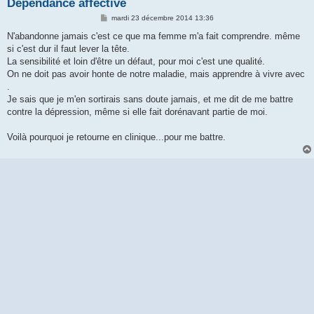
Dépendance affective
M
mardi 23 décembre 2014 13:36
e
s
N'abandonne jamais c'est ce que ma femme m'a fait comprendre. même
s
si c'est dur il faut lever la tête.
a
g
La sensibilité et loin d'être un défaut, pour moi c'est une qualité.
e
On ne doit pas avoir honte de notre maladie, mais apprendre à vivre avec
.
Je sais que je m'en sortirais sans doute jamais, et me dit de me battre
contre la dépression, même si elle fait dorénavant partie de moi.
Voilà pourquoi je retourne en clinique...pour me battre.