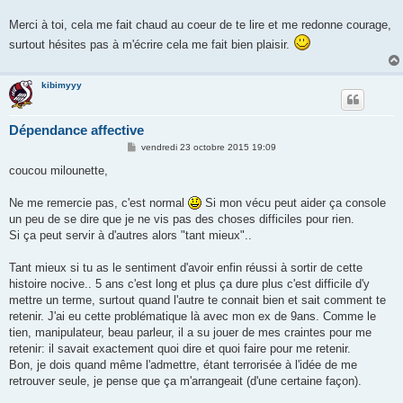
Merci à toi, cela me fait chaud au coeur de te lire et me redonne courage,
surtout hésites pas à m'écrire cela me fait bien plaisir.
kibimyyy
Dépendance affective
M
vendredi 23 octobre 2015 19:09
e
s
coucou milounette,
s
a
g
Ne me remercie pas, c'est normal
Si mon vécu peut aider ça console
e
un peu de se dire que je ne vis pas des choses difficiles pour rien.
Si ça peut servir à d'autres alors "tant mieux"..
Tant mieux si tu as le sentiment d'avoir enfin réussi à sortir de cette
histoire nocive.. 5 ans c'est long et plus ça dure plus c'est difficile d'y
mettre un terme, surtout quand l'autre te connait bien et sait comment te
retenir. J'ai eu cette problématique là avec mon ex de 9ans. Comme le
tien, manipulateur, beau parleur, il a su jouer de mes craintes pour me
retenir: il savait exactement quoi dire et quoi faire pour me retenir.
Bon, je dois quand même l'admettre, étant terrorisée à l'idée de me
retrouver seule, je pense que ça m'arrangeait (d'une certaine façon).