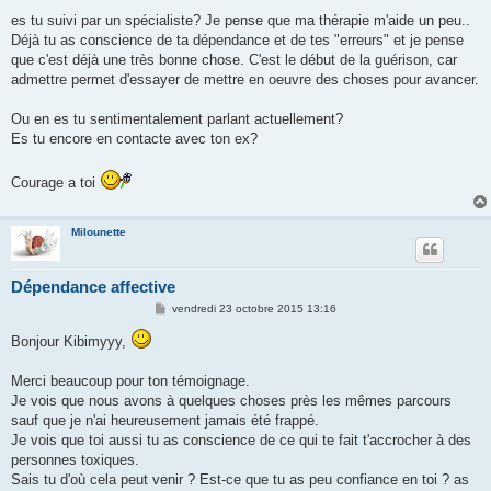
es tu suivi par un spécialiste? Je pense que ma thérapie m'aide un peu..
Déjà tu as conscience de ta dépendance et de tes "erreurs" et je pense
que c'est déjà une très bonne chose. C'est le début de la guérison, car
admettre permet d'essayer de mettre en oeuvre des choses pour avancer.
Ou en es tu sentimentalement parlant actuellement?
Es tu encore en contacte avec ton ex?
Courage a toi
Milounette
Dépendance affective
M
vendredi 23 octobre 2015 13:16
e
s
Bonjour Kibimyyy,
s
a
g
Merci beaucoup pour ton témoignage.
e
Je vois que nous avons à quelques choses près les mêmes parcours
sauf que je n'ai heureusement jamais été frappé.
Je vois que toi aussi tu as conscience de ce qui te fait t'accrocher à des
personnes toxiques.
Sais tu d'où cela peut venir ? Est-ce que tu as peu confiance en toi ? as