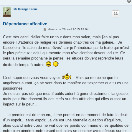
Mr Orange Bleue
Dépendance affective
M
dimanche 26 avril 2015 18:04
e
s
C'est très gentil d'aller faire un tour dans mon salon, mais j'en ai pas
s
encore ! J'attends de rédiger les derniers chapitres de ma galerie... Je
a
g
l'appellerai "le salon de mes rêves" car je l'introduirai par le texte qui m'est
e
le plus précieux : celui qui raconte mon rêve d'enfant devenu adulte. Ce
sera la semaine prochaine je pense, les études doivent reprendre leurs
droits de temps à autres
.
C'est super que vous vous voyiez
. Mais ça me peine que tu
angoisses autant. ça se sent dans ta manière de t'exprimer que tu es une
passionnée.
Je ne suis pas sûr que mes 2 outils aident à gérer directement l'angoisse,
mais peut-être donnent-ils des clefs sur des attitudes qui elles auront un
impact sur la peur...
-- Le premier est de mon cru, il me permet en ce moment de faire le deuil
d'un espoir... sans espoir. La vie est une éternelle question d'équilibre,
alors quand notre cœur ne voit que les points communs et les qualités de
notre bien-aimé(e), notre esprit doit alors se pencher avec sérieux sur les