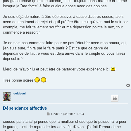
pas grand chose (je suis étudiante), il est toujours dans ma tête et même
lorsque je "me force" à faire quelque chose avec des copines.
Je suis déjà de nature à être dépressive, à cause d'autres soucis, alors
avec ce sentiment de rejet et qu'il préfère être seul qu'avec moi le soir par
exemple, me fait tellement souffrir et ma dépression pointe le nez, tout
commence à ressortir.
Je ne sais pas comment faire pour ne pas l'étouffer avec mon amour, qui,
j'en suis sure, finira par le faire partir ? Est ce que ce genre de
dépendance de l'autre vous est déjà arrivé dans le couple ou vous l'avez
déjà subie ?
Merci de m'avoir lu et peut être de partager votre expérience ici
Très bonne soirée
goldsoul
Dépendance affective
M
lundi 27 juin 2016 17:24
e
s
coucou parisiana! je pense que la meilleur chose que tu puisse faire pour
s
le garder, c'est de reprendre tes activités d'avant. j'ai fait l'erreur de ne
a