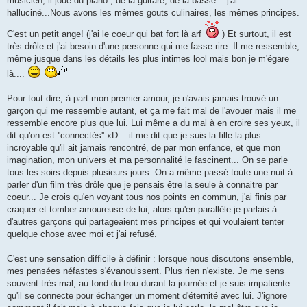
musicien, il joue du piano , de la guitare, de la basse....j'ai
halluciné...Nous avons les mêmes gouts culinaires, les mêmes principes.
C'est un petit ange! (j'ai le coeur qui bat fort là arf
) Et surtout, il est
très drôle et j'ai besoin d'une personne qui me fasse rire. Il me ressemble,
même jusque dans les détails les plus intimes lool mais bon je m'égare
là....
Pour tout dire, à part mon premier amour, je n'avais jamais trouvé un
garçon qui me ressemble autant, et ça me fait mal de l'avouer mais il me
ressemble encore plus que lui. Lui même a du mal à en croire ses yeux, il
dit qu'on est ''connectés'' xD... il me dit que je suis la fille la plus
incroyable qu'il ait jamais rencontré, de par mon enfance, et que mon
imagination, mon univers et ma personnalité le fascinent... On se parle
tous les soirs depuis plusieurs jours. On a même passé toute une nuit à
parler d'un film très drôle que je pensais être la seule à connaitre par
coeur... Je crois qu'en voyant tous nos points en commun, j'ai finis par
craquer et tomber amoureuse de lui, alors qu'en parallèle je parlais à
d'autres garçons qui partageaient mes principes et qui voulaient tenter
quelque chose avec moi et j'ai refusé.
C'est une sensation difficile à définir : lorsque nous discutons ensemble,
mes pensées néfastes s'évanouissent. Plus rien n'existe. Je me sens
souvent très mal, au fond du trou durant la journée et je suis impatiente
qu'il se connecte pour échanger un moment d'éternité avec lui. J'ignore