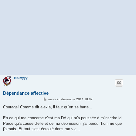
kibimyyy
Dépendance affective
M
mardi 23 décembre 2014 18:02
e
s
Courage! Comme dit alexia, il faut qu'on se batte...
s
a
g
En ce qui me concerne c'est ma DA qui m'a poussée à m'inscrire ici.
e
Parce qu'à cause d'elle et de ma depression, j'ai perdu l'homme que
j'aimais. Et tout s'est écroulé dans ma vie...