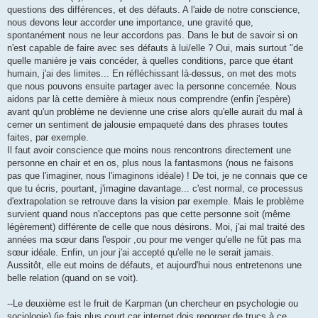
questions des différences, et des défauts. A l'aide de notre conscience,
nous devons leur accorder une importance, une gravité que,
spontanément nous ne leur accordons pas. Dans le but de savoir si on
n'est capable de faire avec ses défauts à lui/elle ? Oui, mais surtout "de
quelle manière je vais concéder, à quelles conditions, parce que étant
humain, j'ai des limites... En réfléchissant là-dessus, on met des mots
que nous pouvons ensuite partager avec la personne concernée. Nous
aidons par là cette dernière à mieux nous comprendre (enfin j'espère)
avant qu'un problème ne devienne une crise alors qu'elle aurait du mal à
cerner un sentiment de jalousie empaqueté dans des phrases toutes
faites, par exemple.
Il faut avoir conscience que moins nous rencontrons directement une
personne en chair et en os, plus nous la fantasmons (nous ne faisons
pas que l'imaginer, nous l'imaginons idéale) ! De toi, je ne connais que ce
que tu écris, pourtant, j'imagine davantage... c'est normal, ce processus
d'extrapolation se retrouve dans la vision par exemple. Mais le problème
survient quand nous n'acceptons pas que cette personne soit (même
légèrement) différente de celle que nous désirons. Moi, j'ai mal traité des
années ma sœur dans l'espoir ,ou pour me venger qu'elle ne fût pas ma
sœur idéale. Enfin, un jour j'ai accepté qu'elle ne le serait jamais.
Aussitôt, elle eut moins de défauts, et aujourd'hui nous entretenons une
belle relation (quand on se voit).
--Le deuxième est le fruit de Karpman (un chercheur en psychologie ou
sociologie) (je fais plus court car internet dois regorger de trucs à ce