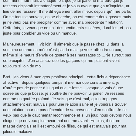
comment il fait mais à chaque fois que je lui parle, le mal être que je
ressens disparait instantanément et je vous avoue que ça m'inquiète, au
lieu de me rassurer. Il me dit également aller mieux depuis qu'il me parle.
On se taquine souvent, on se cherche, on est comme deux gosses mais
je ne veux pas me précipiter comme avec ma précédente '' relation''.
Cette fois, je veux que ce soit des sentiments sincères, durables, et pas
juste pour combler un vide ou un manque.
Malheureusement, il vit loin. Il aimerait que je passe chez lui dans la
semaine comme sa mère n'est pas là mais je veux attendre un peu,
même si je meurs d'envie de gouter à ses massages :p ...Ne surtout pas
se précipiter...J'en ai assez que les garçons qui me plaisent vivent
toujours si loin de moi.
Bref, j'en viens à mon gros problème principal : cette fichue dépendance
affective : depuis quelques temps, il me manque constamment, je
n'arrête pas de penser à lui quoi que je fasse... lorsque je vais à une
soirée ou que je bosse, je souffre de ne pouvoir lui parler. Je ressens
comme un gouffre profond. Je sais que c'est mal, qu'un trop gros
attachement est mauvais pour une relation saine et je voudrais trouver
une solution pour ne pas dépendre de sa présence. J'en souffre. Je ne
veux pas que le cauchemar recommence et si un jour, nous devons nous
éloigner, je ne veux plus avoir mal comme avant. En plus, il est en
master d'anglais et il est entouré de filles, ce qui est mauvais pour ma
jalousie maladive.