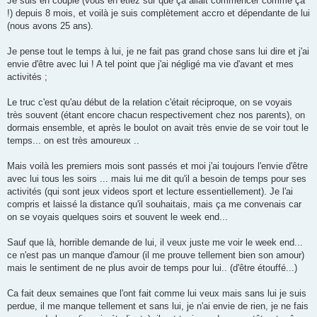
Je suis en couple (vous en étiez sur que ça allait commencer comme ça
!) depuis 8 mois, et voilà je suis complètement accro et dépendante de lui
(nous avons 25 ans).
Je pense tout le temps à lui, je ne fait pas grand chose sans lui dire et j'ai
envie d'être avec lui ! A tel point que j'ai négligé ma vie d'avant et mes
activités ;
Le truc c'est qu'au début de la relation c'était réciproque, on se voyais
très souvent (étant encore chacun respectivement chez nos parents), on
dormais ensemble, et après le boulot on avait très envie de se voir tout le
temps... on est très amoureux ..
Mais voilà les premiers mois sont passés et moi j'ai toujours l'envie d'être
avec lui tous les soirs ... mais lui me dit qu'il a besoin de temps pour ses
activités (qui sont jeux videos sport et lecture essentiellement). Je l'ai
compris et laissé la distance qu'il souhaitais, mais ça me convenais car
on se voyais quelques soirs et souvent le week end...
Sauf que là, horrible demande de lui, il veux juste me voir le week end...
ce n'est pas un manque d'amour (il me prouve tellement bien son amour)
mais le sentiment de ne plus avoir de temps pour lui.. (d'être étouffé...)
Ca fait deux semaines que l'ont fait comme lui veux mais sans lui je suis
perdue, il me manque tellement et sans lui, je n'ai envie de rien, je ne fais