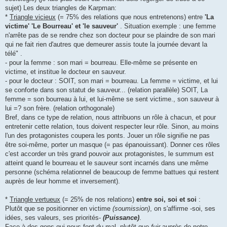
sujet) Les deux triangles de Karpman:
*
Triangle vicieux
(= 75% des relations que nous entretenons) entre
'La
victime' 'Le Bourreau' et 'le sauveur'
. Situation exemple : une femme
n'arrête pas de se rendre chez son docteur pour se plaindre de son mari
qui ne fait rien d'autres que demeurer assis toute la journée devant la
télé" .
- pour la femme : son mari = bourreau. Elle-même se présente en
victime, et institue le docteur en sauveur.
- pour le docteur : SOIT, son mari = bourreau. La femme = victime, et lui
se conforte dans son statut de sauveur... (relation parallèle) SOIT, La
femme = son bourreau à lui, et lui-même se sent victime., son sauveur à
lui =? son frère. (relation orthogonale)
Bref, dans ce type de relation, nous attribuons un rôle à chacun, et pour
entretenir cette relation, tous doivent respecter leur rôle. Sinon, au moins
l'un des protagonistes coupera les ponts. Jouer un rôle signifie ne pas
être soi-même, porter un masque (= pas épanouissant). Donner ces rôles
c'est accorder un très grand pouvoir aux protagonistes, le summum est
atteint quand le bourreau et le sauveur sont incarnés dans une même
personne (schéma relationnel de beaucoup de femme battues qui restent
auprès de leur homme et inversement).
*
Triangle vertueux
(= 25% de nos relations)
entre soi, soi et soi
:
Plutôt que se positionner en victime
(soumission)
, on s'affirme -soi, ses
idées, ses valeurs, ses priorités-
(Puissance)
.
Face à des gens qui nous font du mal, plutôt que
fuir
auprès de notre