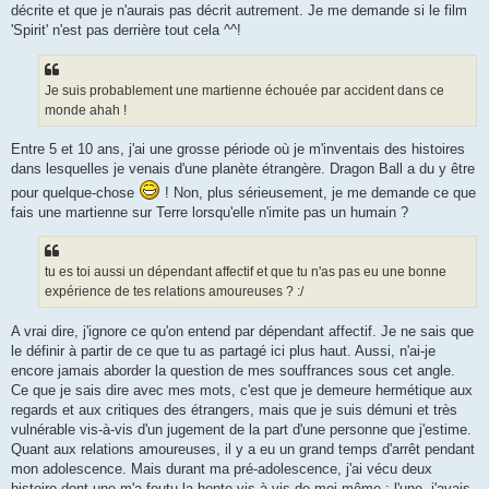
décrite et que je n'aurais pas décrit autrement. Je me demande si le film
'Spirit' n'est pas derrière tout cela ^^!
Je suis probablement une martienne échouée par accident dans ce
monde ahah !
Entre 5 et 10 ans, j'ai une grosse période où je m'inventais des histoires
dans lesquelles je venais d'une planète étrangère. Dragon Ball a du y être
pour quelque-chose
! Non, plus sérieusement, je me demande ce que
fais une martienne sur Terre lorsqu'elle n'imite pas un humain ?
tu es toi aussi un dépendant affectif et que tu n'as pas eu une bonne
expérience de tes relations amoureuses ? :/
A vrai dire, j'ignore ce qu'on entend par dépendant affectif. Je ne sais que
le définir à partir de ce que tu as partagé ici plus haut. Aussi, n'ai-je
encore jamais aborder la question de mes souffrances sous cet angle.
Ce que je sais dire avec mes mots, c'est que je demeure hermétique aux
regards et aux critiques des étrangers, mais que je suis démuni et très
vulnérable vis-à-vis d'un jugement de la part d'une personne que j'estime.
Quant aux relations amoureuses, il y a eu un grand temps d'arrêt pendant
mon adolescence. Mais durant ma pré-adolescence, j'ai vécu deux
histoire dont une m'a foutu la honte vis-à-vis de moi-même : l'une, j'avais