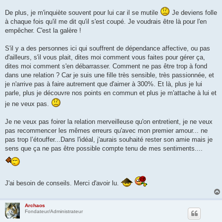
De plus, je m'inquiète souvent pour lui car il se mutile
Je deviens folle
à chaque fois qu'il me dit qu'il s'est coupé. Je voudrais être là pour l'en
empêcher. C'est la galère !
S'il y a des personnes ici qui souffrent de dépendance affective, ou pas
d'ailleurs, s'il vous plait, dites moi comment vous faites pour gérer ça,
dites moi comment s'en débarrasser. Comment ne pas être trop à fond
dans une relation ? Car je suis une fille très sensible, très passionnée, et
je n'arrive pas à faire autrement que d'aimer à 300%. Et là, plus je lui
parle, plus je découvre nos points en commun et plus je m'attache à lui et
je ne veux pas.
Je ne veux pas foirer la relation merveilleuse qu'on entretient, je ne veux
pas recommencer les mêmes erreurs qu'avec mon premier amour... ne
pas trop l’étouffer...Dans l'idéal, j'aurais souhaité rester son amie mais je
sens que ça ne pas être possible compte tenu de mes sentiments....
J'ai besoin de conseils. Merci d'avoir lu.
Archaos
Fondateur/Administrateur