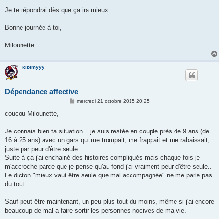
Je te répondrai dès que ça ira mieux.
Bonne journée à toi,
Milounette
kibimyyy
Dépendance affective
M
mercredi 21 octobre 2015 20:25
e
s
coucou Milounette,
s
a
g
Je connais bien ta situation... je suis restée en couple près de 9 ans (de
e
16 à 25 ans) avec un gars qui me trompait, me frappait et me rabaissait,
juste par peur d'être seule..
Suite à ça j'ai enchainé des histoires compliqués mais chaque fois je
m'accroche parce que je pense qu'au fond j'ai vraiment peur d'être seule..
Le dicton "mieux vaut être seule que mal accompagnée" ne me parle pas
du tout..
Sauf peut être maintenant, un peu plus tout du moins, même si j'ai encore
beaucoup de mal a faire sortir les personnes nocives de ma vie.