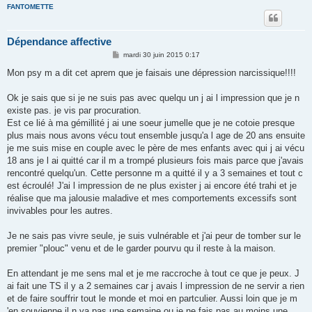
FANTOMETTE
Dépendance affective
M
mardi 30 juin 2015 0:17
e
s
Mon psy m a dit cet aprem que je faisais une dépression narcissique!!!!
s
a
g
Ok je sais que si je ne suis pas avec quelqu un j ai l impression que je n
e
existe pas. je vis par procuration.
Est ce lié à ma gémillité j ai une soeur jumelle que je ne cotoie presque
plus mais nous avons vécu tout ensemble jusqu'a l age de 20 ans ensuite
je me suis mise en couple avec le père de mes enfants avec qui j ai vécu
18 ans je l ai quitté car il m a trompé plusieurs fois mais parce que j'avais
rencontré quelqu'un. Cette personne m a quitté il y a 3 semaines et tout c
est écroulé! J'ai l impression de ne plus exister j ai encore été trahi et je
réalise que ma jalousie maladive et mes comportements excessifs sont
invivables pour les autres.
Je ne sais pas vivre seule, je suis vulnérable et j'ai peur de tomber sur le
premier "plouc" venu et de le garder pourvu qu il reste à la maison.
En attendant je me sens mal et je me raccroche à tout ce que je peux. J
ai fait une TS il y a 2 semaines car j avais l impression de ne servir a rien
et de faire souffrir tout le monde et moi en partculier. Aussi loin que je m
'en souvienne il n ya pas une semaine ou je ne fais pas au moins une