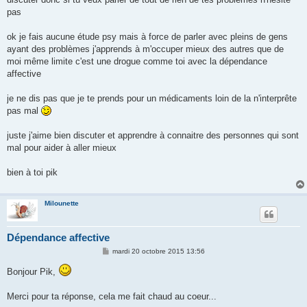
pas
ok je fais aucune étude psy mais à force de parler avec pleins de gens
ayant des problèmes j'apprends à m'occuper mieux des autres que de
moi même limite c'est une drogue comme toi avec la dépendance
affective
je ne dis pas que je te prends pour un médicaments loin de la n'interprête
pas mal
juste j'aime bien discuter et apprendre à connaitre des personnes qui sont
mal pour aider à aller mieux
bien à toi pik
Milounette
Dépendance affective
M
mardi 20 octobre 2015 13:56
e
s
Bonjour Pik,
s
a
g
Merci pour ta réponse, cela me fait chaud au coeur...
e