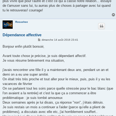
g
plus vivre que pour l'autre et c'est ce qui à cassé notre relation... essaye
e
de t'amuser sans lui, tu aurras plus de choses à partager avec lui quand
tu le retrouveras! courrage!
Rosushee
Dépendance affective
M
dimanche 14 août 2016 23:41
e
s
Bonjour enfin plutôt bonsoir,
s
a
g
Avant toute chose je précise, je suis dépendant affectif.
e
Je vous résume brièvement ma situation,
j'avais rencontrer une fille il y a maintenant deux ans, pendant un an et
demi on a eu une super amitié.
On était très très proche et tout aller pour le mieux, puis, puis il y eu les
vacances de février
On se parlaient tout les soirs parce quelle stressée pour le bac blanc (que
l'on avaient a la rentrée) et c'est la que ça a commencer a être
problématique : je suis tombé amoureux
Deux semaines après je lui disais, ça réponse "non", j’étais détruis.
Je suis restais un mois a continuer a l'aider (parce qu’elle a plient de
problèmes), a discutais avec elle etc, j'ai horriblement souffert..