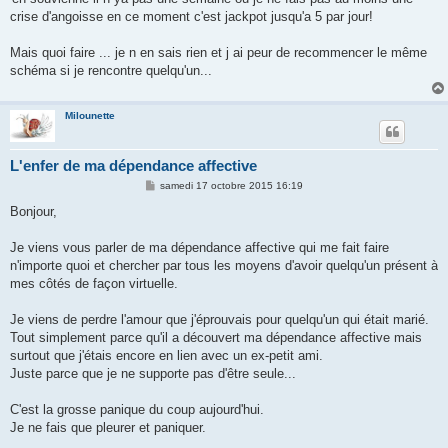
crise d'angoisse en ce moment c'est jackpot jusqu'a 5 par jour!
Mais quoi faire ... je n en sais rien et j ai peur de recommencer le même
schéma si je rencontre quelqu'un...
Milounette
L'enfer de ma dépendance affective
M
samedi 17 octobre 2015 16:19
e
s
Bonjour,
s
a
g
Je viens vous parler de ma dépendance affective qui me fait faire
e
n'importe quoi et chercher par tous les moyens d'avoir quelqu'un présent à
mes côtés de façon virtuelle.
Je viens de perdre l'amour que j'éprouvais pour quelqu'un qui était marié.
Tout simplement parce qu'il a découvert ma dépendance affective mais
surtout que j'étais encore en lien avec un ex-petit ami.
Juste parce que je ne supporte pas d'être seule...
C'est la grosse panique du coup aujourd'hui.
Je ne fais que pleurer et paniquer.