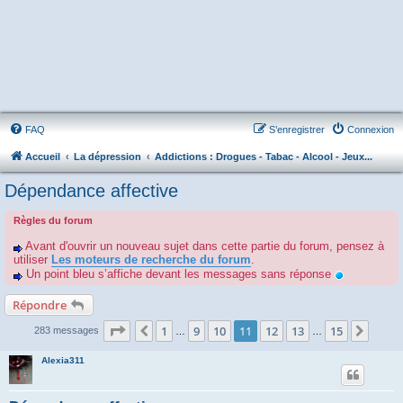
FAQ
S’enregistrer
Connexion
Accueil
La dépression
Addictions : Drogues - Tabac - Alcool - Jeux...
Dépendance affective
Règles du forum
Avant d'ouvrir un nouveau sujet dans cette partie du forum, pensez à
utiliser
Les moteurs de recherche du forum
.
Un point bleu s’affiche devant les messages sans réponse
Répondre
Page
11
sur
15
1
9
10
11
12
13
15
Précédente
Suiva
283 messages
…
…
Alexia311