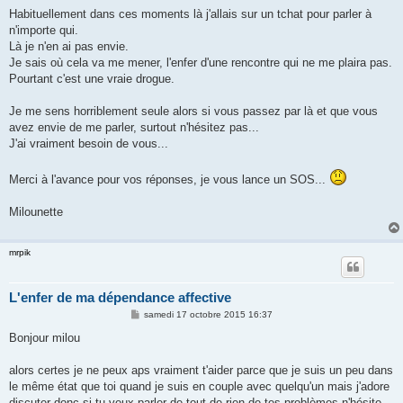
Habituellement dans ces moments là j'allais sur un tchat pour parler à
n'importe qui.
Là je n'en ai pas envie.
Je sais où cela va me mener, l'enfer d'une rencontre qui ne me plaira pas.
Pourtant c'est une vraie drogue.
Je me sens horriblement seule alors si vous passez par là et que vous
avez envie de me parler, surtout n'hésitez pas...
J'ai vraiment besoin de vous...
Merci à l'avance pour vos réponses, je vous lance un SOS...
Milounette
mrpik
L'enfer de ma dépendance affective
M
samedi 17 octobre 2015 16:37
e
s
Bonjour milou
s
a
g
alors certes je ne peux aps vraiment t'aider parce que je suis un peu dans
e
le même état que toi quand je suis en couple avec quelqu'un mais j'adore
discuter donc si tu veux parler de tout de rien de tes problèmes n'hésite