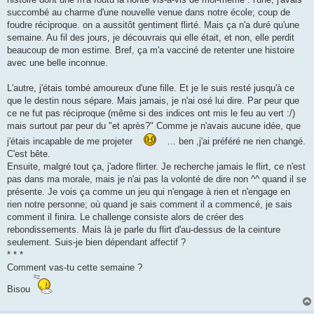
succombé au charme d'une nouvelle venue dans notre école; coup de
foudre réciproque. on a aussitôt gentiment flirté. Mais ça n'a duré qu'une
semaine. Au fil des jours, je découvrais qui elle était, et non, elle perdit
beaucoup de mon estime. Bref, ça m'a vacciné de retenter une histoire
avec une belle inconnue.
L'autre, j'étais tombé amoureux d'une fille. Et je le suis resté jusqu'à ce
que le destin nous sépare. Mais jamais, je n'ai osé lui dire. Par peur que
ce ne fut pas réciproque (même si des indices ont mis le feu au vert :/)
mais surtout par peur du "et après?" Comme je n'avais aucune idée, que
j'étais incapable de me projeter
... ben ,j'ai préféré ne rien changé.
C'est bête.
Ensuite, malgré tout ça, j'adore flirter. Je recherche jamais le flirt, ce n'est
pas dans ma morale, mais je n'ai pas la volonté de dire non ^^ quand il se
présente. Je vois ça comme un jeu qui n'engage à rien et n'engage en
rien notre personne; où quand je sais comment il a commencé, je sais
comment il finira. Le challenge consiste alors de créer des
rebondissements. Mais là je parle du flirt d'au-dessus de la ceinture
seulement. Suis-je bien dépendant affectif ?
* * *
Comment vas-tu cette semaine ?
Bisou