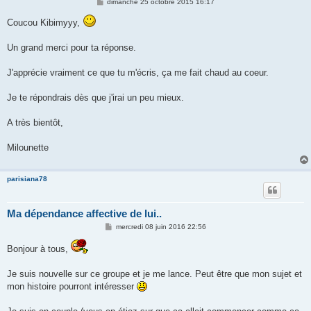
M
dimanche 25 octobre 2015 16:17
e
s
Coucou Kibimyyy,
s
a
g
Un grand merci pour ta réponse.
e
J'apprécie vraiment ce que tu m'écris, ça me fait chaud au coeur.
Je te répondrais dès que j'irai un peu mieux.
A très bientôt,
Milounette
parisiana78
Ma dépendance affective de lui..
M
mercredi 08 juin 2016 22:56
e
s
Bonjour à tous,
s
a
g
Je suis nouvelle sur ce groupe et je me lance. Peut être que mon sujet et
e
mon histoire pourront intéresser