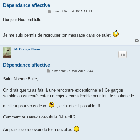
Dépendance affective
M
samedi 04 avril 2015 13:12
e
s
Bonjour NoctomBulle,
s
a
g
e
Je me suis permis de regrouper ton message dans ce sujet
Mr Orange Bleue
Dépendance affective
M
dimanche 26 avril 2015 9:44
e
s
Salut NoctomBulle,
s
a
g
On dirait que tu as fait là une rencontre exceptionnelle ! Ce garçon
e
semble aussi représenter un enjeux considérable pour toi. Je souhaite le
meilleur pour vous deux
; celui-ci est possible !!!
Comment te sens-tu depuis le 04 avril ?
Au plaisir de recevoir de tes nouvelles