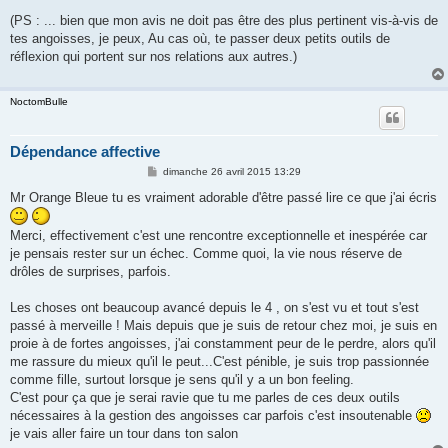
(PS : ... bien que mon avis ne doit pas être des plus pertinent vis-à-vis de
tes angoisses, je peux, Au cas où, te passer deux petits outils de
réflexion qui portent sur nos relations aux autres.)
NoctomBulle
Dépendance affective
M
dimanche 26 avril 2015 13:29
e
s
Mr Orange Bleue tu es vraiment adorable d'être passé lire ce que j'ai écris
s
a
g
Merci, effectivement c'est une rencontre exceptionnelle et inespérée car
e
je pensais rester sur un échec. Comme quoi, la vie nous réserve de
drôles de surprises, parfois.
Les choses ont beaucoup avancé depuis le 4 , on s'est vu et tout s'est
passé à merveille ! Mais depuis que je suis de retour chez moi, je suis en
proie à de fortes angoisses, j'ai constamment peur de le perdre, alors qu'il
me rassure du mieux qu'il le peut...C'est pénible, je suis trop passionnée
comme fille, surtout lorsque je sens qu'il y a un bon feeling.
C'est pour ça que je serai ravie que tu me parles de ces deux outils
nécessaires à la gestion des angoisses car parfois c'est insoutenable
je vais aller faire un tour dans ton salon