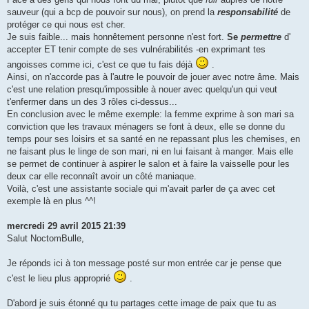
sauveur (qui a bcp de pouvoir sur nous), on prend la
responsabilité
de
protéger ce qui nous est cher.
Je suis faible... mais honnêtement personne n'est fort.
Se
permettre
d'
accepter ET tenir compte de ses vulnérabilités -en exprimant tes
angoisses comme ici, c'est ce que tu fais déjà
.
Ainsi, on n'accorde pas à l'autre le pouvoir de jouer avec notre âme. Mais
c'est une relation presqu'impossible à nouer avec quelqu'un qui veut
t'enfermer dans un des 3 rôles ci-dessus...
En conclusion avec le même exemple: la femme exprime à son mari sa
conviction que les travaux ménagers se font à deux, elle se donne du
temps pour ses loisirs et sa santé en ne repassant plus les chemises, en
ne faisant plus le linge de son mari, ni en lui faisant à manger. Mais elle
se permet de continuer à aspirer le salon et à faire la vaisselle pour les
deux car elle reconnaît avoir un côté maniaque.
Voilà, c'est une assistante sociale qui m'avait parler de ça avec cet
exemple là en plus ^^!
mercredi 29 avril 2015 21:39
Salut NoctomBulle,
Je réponds ici à ton message posté sur mon entrée car je pense que
c'est le lieu plus approprié
.
D'abord je suis étonné qu tu partages cette image de paix que tu as