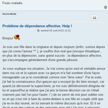
Foutu maladie.
NoctomBulle
Problème de dépendance affective. Help !
M
samedi 04 avril 2015 11:31
e
s
Bonjour
s
a
g
Je suis une fille dans la vingtaine et depuis toujours (enfin, surtout depuis
e
que j'ai connu l'amour ^^ ), je souffre d'un mal que j'essaye d'éradiquer ,
en plus de la dépression, sans grand succès : la dépendance affective,
qui s'accompagne généralement d'une grande jalousie.
Je vous explique ma situation. Je n'ai connu qu'un seul et véritable amour
dans ma vie et la rupture avec ce garçon m'a fait sombrer d'une façon
inimaginable car je le considérait comme mon ''âme sœur''. Par la suite,
j'ai fait la connaissance d'un garçon qui a essayé (je dis bien essayé, car
quand j'ai découvert la supercherie, je me suis définitivement éloignée de
lui et aujourd'hui je réalise que j'ai pris la bonne décision car on n'était
vraiment pas fait l'un pour l'autre :/ ) de se servir de moi pour oublier son
ex et qui s'est mit à faire du rentre-dedans à une fille en couple sitôt que
j'ai eu le dos tourné, en lui servant le même discours qu'à moi. Et il se
disait avoir des valeurs et des principes mon œil ! Un mec à principes