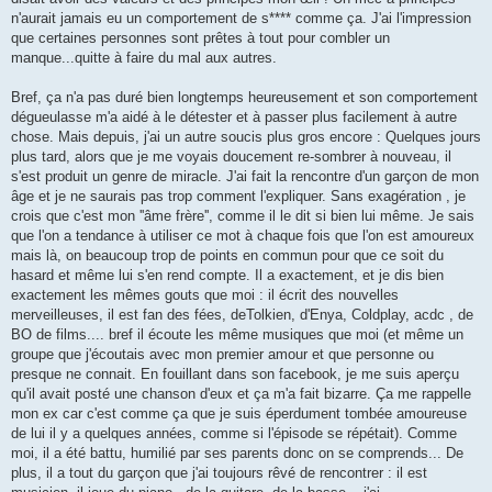
n'aurait jamais eu un comportement de s**** comme ça. J'ai l'impression
que certaines personnes sont prêtes à tout pour combler un
manque...quitte à faire du mal aux autres.
Bref, ça n'a pas duré bien longtemps heureusement et son comportement
dégueulasse m'a aidé à le détester et à passer plus facilement à autre
chose. Mais depuis, j'ai un autre soucis plus gros encore : Quelques jours
plus tard, alors que je me voyais doucement re-sombrer à nouveau, il
s'est produit un genre de miracle. J'ai fait la rencontre d'un garçon de mon
âge et je ne saurais pas trop comment l'expliquer. Sans exagération , je
crois que c'est mon ''âme frère'', comme il le dit si bien lui même. Je sais
que l'on a tendance à utiliser ce mot à chaque fois que l'on est amoureux
mais là, on beaucoup trop de points en commun pour que ce soit du
hasard et même lui s'en rend compte. Il a exactement, et je dis bien
exactement les mêmes gouts que moi : il écrit des nouvelles
merveilleuses, il est fan des fées, deTolkien, d'Enya, Coldplay, acdc , de
BO de films.... bref il écoute les même musiques que moi (et même un
groupe que j'écoutais avec mon premier amour et que personne ou
presque ne connait. En fouillant dans son facebook, je me suis aperçu
qu'il avait posté une chanson d'eux et ça m'a fait bizarre. Ça me rappelle
mon ex car c'est comme ça que je suis éperdument tombée amoureuse
de lui il y a quelques années, comme si l'épisode se répétait). Comme
moi, il a été battu, humilié par ses parents donc on se comprends... De
plus, il a tout du garçon que j'ai toujours rêvé de rencontrer : il est