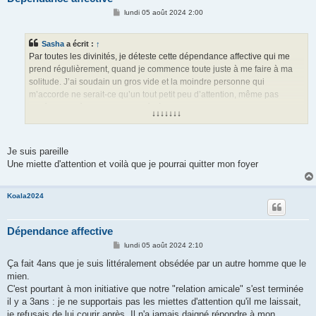
M
lundi 05 août 2024 2:00
e
s
s
Sasha
a écrit :
↑
a
g
Par toutes les divinités, je déteste cette dépendance affective qui me
e
prend régulièrement, quand je commence toute juste à me faire à ma
solitude. J’ai soudain un gros vide et la moindre personne qui
m’accorde ne serait-ce qu’un tout petit peu d’attention, même pas
forcément spécialement destinée à moi, parfois juste polie, eh ben ça
↓↓↓↓↓↓↓
rate pas, mon cœur s’en fait un crush… Y a moyen de tuer ça ?
Je suis pareille
Une miette d'attention et voilà que je pourrai quitter mon foyer
Koala2024
Dépendance affective
M
lundi 05 août 2024 2:10
e
s
Ça fait 4ans que je suis littéralement obsédée par un autre homme que le
s
mien.
a
g
C'est pourtant à mon initiative que notre "relation amicale" s'est terminée
e
il y a 3ans : je ne supportais pas les miettes d'attention qu'il me laissait,
je refusais de lui courir après. Il n'a jamais daigné répondre à mon