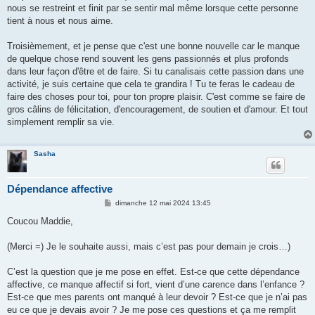
nous se restreint et finit par se sentir mal même lorsque cette personne
tient à nous et nous aime.
Troisièmement, et je pense que c'est une bonne nouvelle car le manque
de quelque chose rend souvent les gens passionnés et plus profonds
dans leur façon d'être et de faire. Si tu canalisais cette passion dans une
activité, je suis certaine que cela te grandira ! Tu te feras le cadeau de
faire des choses pour toi, pour ton propre plaisir. C'est comme se faire de
gros câlins de félicitation, d'encouragement, de soutien et d'amour. Et tout
simplement remplir sa vie.
Sasha
Dépendance affective
M
dimanche 12 mai 2024 13:45
e
s
Coucou Maddie,
s
a
g
(Merci =) Je le souhaite aussi, mais c’est pas pour demain je crois…)
e
C’est la question que je me pose en effet. Est-ce que cette dépendance
affective, ce manque affectif si fort, vient d’une carence dans l’enfance ?
Est-ce que mes parents ont manqué à leur devoir ? Est-ce que je n’ai pas
eu ce que je devais avoir ? Je me pose ces questions et ça me remplit