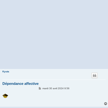
Kyuta
Dépendance affective
M
mardi 30 avril 2024 9:56
e
s
s
a
g
e