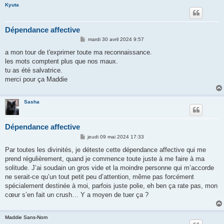
Kyuta
Dépendance affective
M
mardi 30 avril 2024 9:57
e
s
a mon tour de t'exprimer toute ma reconnaissance.
s
les mots comptent plus que nos maux.
a
g
tu as été salvatrice.
e
merci pour ça Maddie
Sasha
Dépendance affective
M
jeudi 09 mai 2024 17:33
e
s
Par toutes les divinités, je déteste cette dépendance affective qui me
s
prend régulièrement, quand je commence toute juste à me faire à ma
a
g
solitude. J’ai soudain un gros vide et la moindre personne qui m’accorde
e
ne serait-ce qu’un tout petit peu d’attention, même pas forcément
spécialement destinée à moi, parfois juste polie, eh ben ça rate pas, mon
cœur s’en fait un crush… Y a moyen de tuer ça ?
Maddie Sans-Nom