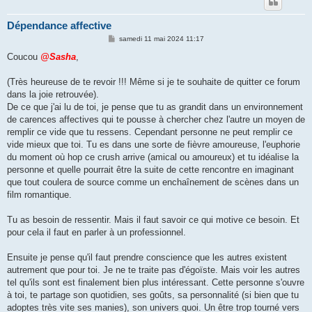
Dépendance affective
M
samedi 11 mai 2024 11:17
e
s
Coucou
@Sasha
,
s
a
g
(Très heureuse de te revoir !!! Même si je te souhaite de quitter ce forum
e
dans la joie retrouvée).
De ce que j'ai lu de toi, je pense que tu as grandit dans un environnement
de carences affectives qui te pousse à chercher chez l'autre un moyen de
remplir ce vide que tu ressens. Cependant personne ne peut remplir ce
vide mieux que toi. Tu es dans une sorte de fièvre amoureuse, l'euphorie
du moment où hop ce crush arrive (amical ou amoureux) et tu idéalise la
personne et quelle pourrait être la suite de cette rencontre en imaginant
que tout coulera de source comme un enchaînement de scènes dans un
film romantique.
Tu as besoin de ressentir. Mais il faut savoir ce qui motive ce besoin. Et
pour cela il faut en parler à un professionnel.
Ensuite je pense qu'il faut prendre conscience que les autres existent
autrement que pour toi. Je ne te traite pas d'égoïste. Mais voir les autres
tel qu'ils sont est finalement bien plus intéressant. Cette personne s'ouvre
à toi, te partage son quotidien, ses goûts, sa personnalité (si bien que tu
adoptes très vite ses manies), son univers quoi. Un être trop tourné vers