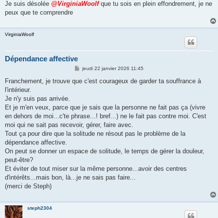
Je suis désolée
@VirginiaWoolf
que tu sois en plein effondrement, je ne
peux que te comprendre
VirginiaWoolf
Dépendance affective
M
jeudi 22 janvier 2026 11:45
e
s
Franchement, je trouve que c'est courageux de garder ta souffrance à
s
l'intérieur.
a
g
Je n'y suis pas arrivée.
e
Et je m'en veux, parce que je sais que la personne ne fait pas ça (vivre
en dehors de moi...c'te phrase...! bref...) ne le fait pas contre moi. C'est
moi qui ne sait pas recevoir, gérer, faire avec.
Tout ça pour dire que la solitude ne résout pas le problème de la
dépendance affective.
On peut se donner un espace de solitude, le temps de gérer la douleur,
peut-être?
Et éviter de tout miser sur la même personne...avoir des centres
d'intérêts...mais bon, là...je ne sais pas faire...
(merci de Steph)
steph2304