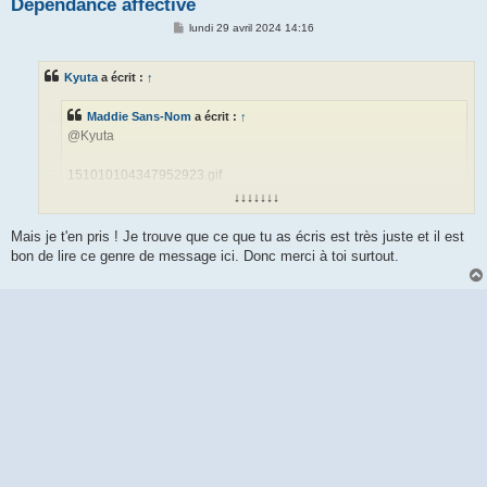
Dépendance affective
M
lundi 29 avril 2024 14:16
e
s
s
Kyuta
a écrit :
↑
a
g
e
Maddie Sans-Nom
a écrit :
↑
@Kyuta
151010104347952923.gif
↓↓↓↓↓↓↓
merci pour ton soutien
Mais je t'en pris ! Je trouve que ce que tu as écris est très juste et il est
bon de lire ce genre de message ici. Donc merci à toi surtout.