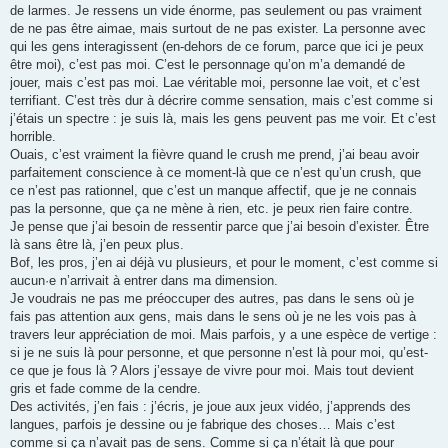
de larmes. Je ressens un vide énorme, pas seulement ou pas vraiment
de ne pas être aimae, mais surtout de ne pas exister. La personne avec
qui les gens interagissent (en-dehors de ce forum, parce que ici je peux
être moi), c’est pas moi. C’est le personnage qu’on m’a demandé de
jouer, mais c’est pas moi. Lae véritable moi, personne lae voit, et c’est
terrifiant. C’est très dur à décrire comme sensation, mais c’est comme si
j’étais un spectre : je suis là, mais les gens peuvent pas me voir. Et c’est
horrible.
Ouais, c’est vraiment la fièvre quand le crush me prend, j’ai beau avoir
parfaitement conscience à ce moment-là que ce n’est qu’un crush, que
ce n’est pas rationnel, que c’est un manque affectif, que je ne connais
pas la personne, que ça ne mène à rien, etc. je peux rien faire contre.
Je pense que j’ai besoin de ressentir parce que j’ai besoin d’exister. Être
là sans être là, j’en peux plus.
Bof, les pros, j’en ai déjà vu plusieurs, et pour le moment, c’est comme si
aucun·e n’arrivait à entrer dans ma dimension.
Je voudrais ne pas me préoccuper des autres, pas dans le sens où je
fais pas attention aux gens, mais dans le sens où je ne les vois pas à
travers leur appréciation de moi. Mais parfois, y a une espèce de vertige :
si je ne suis là pour personne, et que personne n’est là pour moi, qu’est-
ce que je fous là ? Alors j’essaye de vivre pour moi. Mais tout devient
gris et fade comme de la cendre.
Des activités, j’en fais : j’écris, je joue aux jeux vidéo, j’apprends des
langues, parfois je dessine ou je fabrique des choses… Mais c’est
comme si ça n’avait pas de sens. Comme si ça n’était là que pour