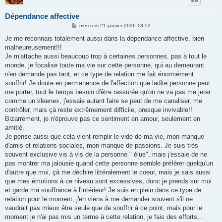
Dépendance affective
M
mercredi 21 janvier 2026 13:52
e
s
Je me reconnais totalement aussi dans la dépendance affective, bien
s
malheureusement!!!
a
g
Je m'attache aussi beaucoup trop à certaines personnes, pas à tout le
e
monde, je focalise toute ma vie sur cette personne, qui au demeurant
n'en demande pas tant, et ce type de relation me fait énormément
souffrir! Je doute en permanence de l'affection que ladite personne peut
me porter, tout le temps besoin d'être rassurée qu'on ne va pas me jeter
comme un kleenex, j'essaie autant faire se peut de me canaliser, me
contrôler, mais çà reste extrêmement difficile, presque invivable!!
Bizarrement, je n'éprouve pas ce sentiment en amour, seulement en
amitié.
Je pense aussi que cela vient remplir le vide de ma vie, mon manque
d'amis et relations sociales, mon manque de passions. Je suis très
souvent exclusive vis à vis de la personne " élue", mais j'essaie de ne
pas montrer ma jalousie quand cette personne semble préférer quelqu'un
d'autre que moi, çà me déchire littéralement le coeur, mais je sais aussi
que mes émotions à ce niveau sont excessives, donc je prends sur moi
et garde ma souffrance à l'intérieur! Je suis en plein dans ce type de
relation pour le moment, j'en viens à me demander souvent s'il ne
vaudrait pas mieux être seule que de souffrir à ce point, mais pour le
moment je n'ai pas mis un terme à cette relation, je fais des efforts...