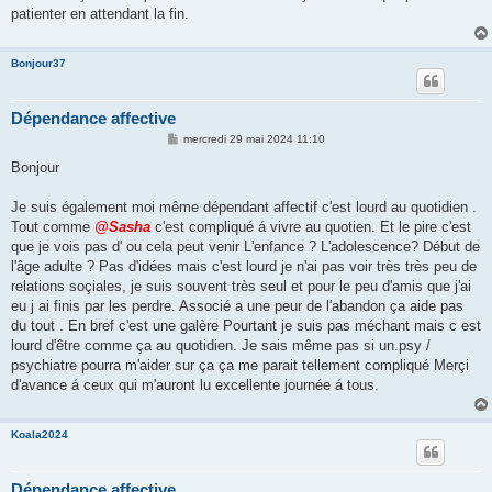
patienter en attendant la fin.
Bonjour37
Dépendance affective
M
mercredi 29 mai 2024 11:10
e
s
Bonjour
s
a
g
Je suis également moi même dépendant affectif c'est lourd au quotidien .
e
Tout comme
@Sasha
c'est compliqué á vivre au quotien. Et le pire c'est
que je vois pas d' ou cela peut venir L'enfance ? L'adolescence? Début de
l'âge adulte ? Pas d'idées mais c'est lourd je n'ai pas voir très très peu de
relations soçiales, je suis souvent très seul et pour le peu d'amis que j'ai
eu j ai finis par les perdre. Associé a une peur de l'abandon ça aide pas
du tout . En bref c'est une galère Pourtant je suis pas méchant mais c est
lourd d'être comme ça au quotidien. Je sais même pas si un.psy /
psychiatre pourra m'aider sur ça ça me parait tellement compliqué Merçi
d'avance á ceux qui m'auront lu excellente journée á tous.
Koala2024
Dépendance affective