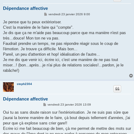
Dépendance affective
M
vendredi 23 janvier 2026 9:00
e
s
Je pense que tu peux extérioriser.
s
C'est la manière de le faire qui "compte".
a
g
Je dis que ça ne m'aide pas beaucoup parce que ma manière n'est pas
e
très...douce! Mon ton ne va pas.
Faudrait prendre un temps, ne pas répondre réagir sous le coup de
l'émotion. Je trouve ça difficile. Mais bon...
Pareil, un peu d'attention et hop! idéalisation de l'autre...
Je me dis que venir ici, écrire ici, c'est une manière de ne pas tout
miser...! (bon...après...je n'ai plus de relations sociales!...pardon, je le
rabâche!)
steph2304
Dépendance affective
M
vendredi 23 janvier 2026 13:09
e
s
Oui tu as sans doute raison sur l'extériorisation. Je ne suis pas sûre que
s
j'aurai la bonne manière de le faire, çà bout depuis tellement d'années, j'ai
a
g
peur que çà explose sans crier gare!!
e
Ecrire ici me fait beaucoup de bien, çà me permet de mettre des mots sur
des maux de l'âme dont je ne peux parler à personne de mon entourage