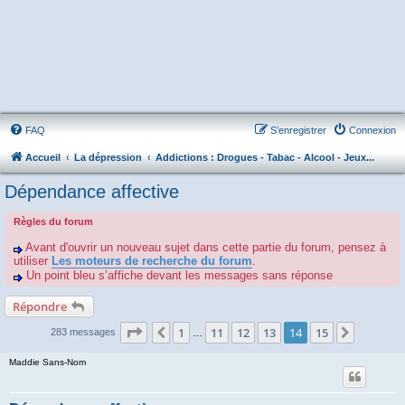
FAQ
S’enregistrer
Connexion
Accueil
La dépression
Addictions : Drogues - Tabac - Alcool - Jeux...
Dépendance affective
Règles du forum
Avant d'ouvrir un nouveau sujet dans cette partie du forum, pensez à
utiliser
Les moteurs de recherche du forum
.
Un point bleu s’affiche devant les messages sans réponse
Répondre
Page
14
sur
15
1
11
12
13
14
15
Précédente
Suivant
283 messages
…
Maddie Sans-Nom