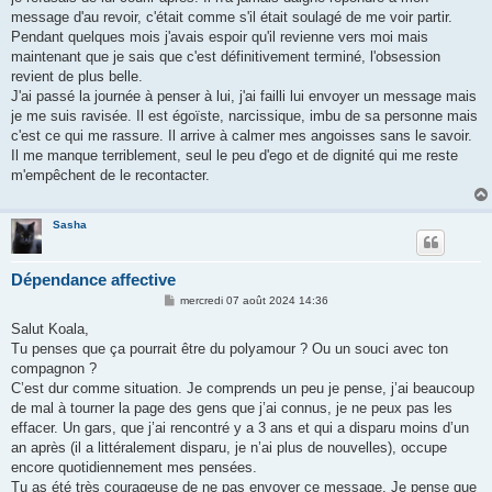
message d'au revoir, c'était comme s'il était soulagé de me voir partir.
Pendant quelques mois j'avais espoir qu'il revienne vers moi mais
maintenant que je sais que c'est définitivement terminé, l'obsession
revient de plus belle.
J'ai passé la journée à penser à lui, j'ai failli lui envoyer un message mais
je me suis ravisée. Il est égoïste, narcissique, imbu de sa personne mais
c'est ce qui me rassure. Il arrive à calmer mes angoisses sans le savoir.
Il me manque terriblement, seul le peu d'ego et de dignité qui me reste
m'empêchent de le recontacter.
Sasha
Dépendance affective
M
mercredi 07 août 2024 14:36
e
s
Salut Koala,
s
Tu penses que ça pourrait être du polyamour ? Ou un souci avec ton
a
g
compagnon ?
e
C’est dur comme situation. Je comprends un peu je pense, j’ai beaucoup
de mal à tourner la page des gens que j’ai connus, je ne peux pas les
effacer. Un gars, que j’ai rencontré y a 3 ans et qui a disparu moins d’un
an après (il a littéralement disparu, je n’ai plus de nouvelles), occupe
encore quotidiennement mes pensées.
Tu as été très courageuse de ne pas envoyer ce message. Je pense que