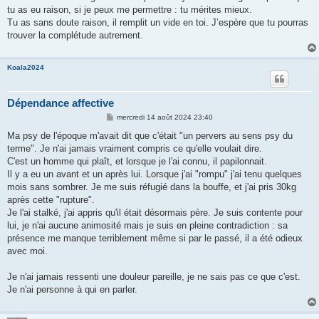
tu as eu raison, si je peux me permettre : tu mérites mieux.
Tu as sans doute raison, il remplit un vide en toi. J’espère que tu pourras
trouver la complétude autrement.
Koala2024
Dépendance affective
M
mercredi 14 août 2024 23:40
e
s
Ma psy de l'époque m'avait dit que c'était "un pervers au sens psy du
s
terme". Je n'ai jamais vraiment compris ce qu'elle voulait dire.
a
g
C'est un homme qui plaît, et lorsque je l'ai connu, il papilonnait.
e
Il y a eu un avant et un après lui. Lorsque j'ai "rompu" j'ai tenu quelques
mois sans sombrer. Je me suis réfugié dans la bouffe, et j'ai pris 30kg
après cette "rupture".
Je l'ai stalké, j'ai appris qu'il était désormais père. Je suis contente pour
lui, je n'ai aucune animosité mais je suis en pleine contradiction : sa
présence me manque terriblement même si par le passé, il a été odieux
avec moi.
Je n'ai jamais ressenti une douleur pareille, je ne sais pas ce que c'est.
Je n'ai personne à qui en parler.