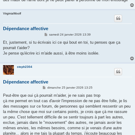
VirginiaWoolf
Dépendance affective
M
samedi 24 janvier 2026 13:39
e
s
Et, justement, si tu écrivais ici ce qui bout en toi, tu penses que ça
s
pourrait t'aider?
a
g
Je pense qu'écrire ici m'aide aussi, à être moins isolée.
e
steph2304
Dépendance affective
M
dimanche 25 janvier 2026 13:25
e
s
Peut-être que oui çà pourrait m'aider, je ne sais pas trop
s
çà me permet en tout cas d'avoir l'impression de ne pas être folle, je lis
a
g
des messages sur ce forum, de personnes qui semblent ressentir un peu
e
la même chose que moi sur certains points, je crois que çà me rassure
un peu. C'est tellement difficile de se sentir toujours à part les autres,
exclue, jamais dans le "mouvement" des autres, ne jamais avoir les
mêmes envies, les mêmes besoins, comme si je venais d'une autre
planète... alors je me tais la plupart du temps, j'écoute beaucoup les