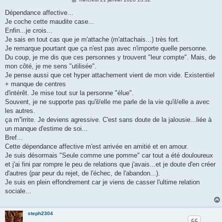
e
s
Dépendance affective...
s
Je coche cette maudite case...
a
g
Enfin...je crois...
e
Je sais en tout cas que je m'attache (m'attachais...) très fort.
Je remarque pourtant que ça n'est pas avec n'importe quelle personne.
Du coup, je me dis que ces personnes y trouvent "leur compte". Mais, de
mon côté, je me sens "utilisée".
Je pense aussi que cet hyper attachement vient de mon vide. Existentiel
+ manque de centres
d'intérêt. Je mise tout sur la personne "élue".
Souvent, je ne supporte pas qu'il/elle me parle de la vie qu'il/elle a avec
les autres.
ça m''irrite. Je deviens agressive. C'est sans doute de la jalousie...liée à
un manque d'estime de soi...
Bref...
Cette dépendance affective m'est arrivée en amitié et en amour.
Je suis désormais "Seule comme une pomme" car tout a été douloureux
et j'ai fini par rompre le peu de relations que j'avais...et je doute d'en créer
d'autres (par peur du rejet, de l'échec, de l'abandon...).
Je suis en plein effondrement car je viens de casser l'ultime relation
sociale...
steph2304