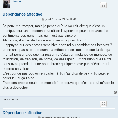
Sasha
Dépendance affective
M
jeudi 15 août 2024 10:49
e
s
Je peux me tromper, mais je pense qu’elle voulait dire que c’est un
s
manipulateur, une personne qui utilise l’hypocrisie pour jouer avec les
a
g
sentiments des gens mais qui n’est pas sincère.
e
Ah mince, il a l’air de t’avoir envoûtée si je puis dire =/
Il appuyait sur des cordes sensibles chez toi ou comblait des besoins ?
Je ne sais pas si on a ressenti la même chose, mais ce que tu dis, ça
me fait penser à ce que j’ai ressenti : c’était un mélange de manque, de
frustration, de trahison, de honte, de désespoir. L’impression que l’autre
nous avait promis la lune pour obtenir quelque chose puis s’était enfui
comme un voleur.
C’est dur de pas pouvoir en parler =( Tu n’as plus de psy ? Tu peux en
parler ici, si ça t’aide.
Faire des projets seulx, de mon côté, je trouve que c’est ce qui m’aide le
plus à décrocher.
VirginiaWoolf
Dépendance affective
M
mercredi 21 janvier 2026 13:32