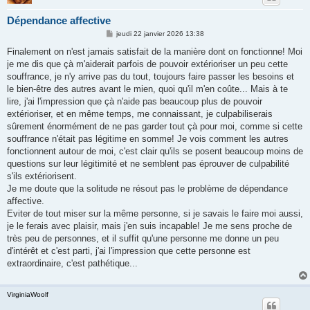
Dépendance affective
M
jeudi 22 janvier 2026 13:38
e
s
Finalement on n'est jamais satisfait de la manière dont on fonctionne! Moi
s
je me dis que çà m'aiderait parfois de pouvoir extérioriser un peu cette
a
g
souffrance, je n'y arrive pas du tout, toujours faire passer les besoins et
e
le bien-être des autres avant le mien, quoi qu'il m'en coûte... Mais à te
lire, j'ai l'impression que çà n'aide pas beaucoup plus de pouvoir
extérioriser, et en même temps, me connaissant, je culpabiliserais
sûrement énormément de ne pas garder tout çà pour moi, comme si cette
souffrance n'était pas légitime en somme! Je vois comment les autres
fonctionnent autour de moi, c'est clair qu'ils se posent beaucoup moins de
questions sur leur légitimité et ne semblent pas éprouver de culpabilité
s'ils extériorisent.
Je me doute que la solitude ne résout pas le problème de dépendance
affective.
Eviter de tout miser sur la même personne, si je savais le faire moi aussi,
je le ferais avec plaisir, mais j'en suis incapable! Je me sens proche de
très peu de personnes, et il suffit qu'une personne me donne un peu
d'intérêt et c'est parti, j'ai l'impression que cette personne est
extraordinaire, c'est pathétique...
VirginiaWoolf