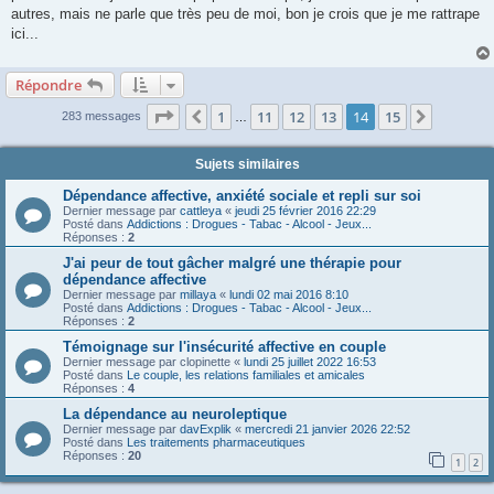
autres, mais ne parle que très peu de moi, bon je crois que je me rattrape
ici...
Répondre
Page
14
sur
15
1
11
12
13
14
15
Précédente
Suivant
283 messages
…
Sujets similaires
Dépendance affective, anxiété sociale et repli sur soi
Dernier message par
cattleya
«
jeudi 25 février 2016 22:29
Posté dans
Addictions : Drogues - Tabac - Alcool - Jeux...
Réponses :
2
J'ai peur de tout gâcher malgré une thérapie pour
dépendance affective
Dernier message par
millaya
«
lundi 02 mai 2016 8:10
Posté dans
Addictions : Drogues - Tabac - Alcool - Jeux...
Réponses :
2
Témoignage sur l'insécurité affective en couple
Dernier message par
clopinette
«
lundi 25 juillet 2022 16:53
Posté dans
Le couple, les relations familiales et amicales
Réponses :
4
La dépendance au neuroleptique
Dernier message par
davExplik
«
mercredi 21 janvier 2026 22:52
Posté dans
Les traitements pharmaceutiques
Réponses :
20
1
2