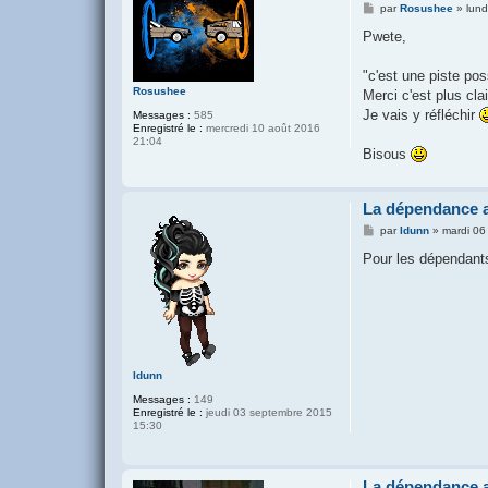
M
par
Rosushee
»
lund
e
s
Pwete,
s
a
g
"c'est une piste pos
e
Rosushee
Merci c'est plus cla
Je vais y réfléchir
Messages :
585
Enregistré le :
mercredi 10 août 2016
21:04
Bisous
La dépendance a
M
par
Idunn
»
mardi 06
e
s
Pour les dépendants
s
a
g
e
Idunn
Messages :
149
Enregistré le :
jeudi 03 septembre 2015
15:30
La dépendance a