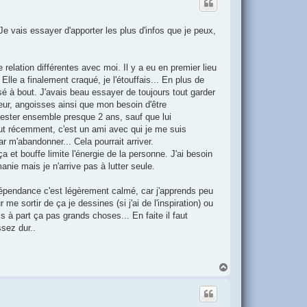
t
e vais essayer d'apporter les plus d'infos que je peux,
elation différentes avec moi. Il y a eu en premier lieu
lle a finalement craqué, je l'étouffais... En plus de
sé à bout. J'avais beau essayer de toujours tout garder
ur, angoisses ainsi que mon besoin d'être
ester ensemble presque 2 ans, sauf que lui
tout récemment, c'est un ami avec qui je me suis
r m'abandonner... Cela pourrait arriver.
et bouffe limite l'énergie de la personne. J'ai besoin
anie mais je n'arrive pas à lutter seule.
 dépendance c'est légèrement calmé, car j'apprends peu
me sortir de ça je dessines (si j'ai de l'inspiration) ou
s à part ça pas grands choses... En faite il faut
ssez dur..
H
a
u
t