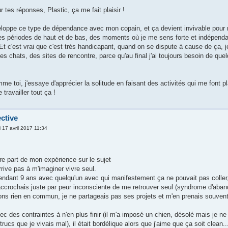
tes réponses, Plastic, ça me fait plaisir !
eloppe ce type de dépendance avec mon copain, et ça devient invivable pour n
 des périodes de haut et de bas, des moments où je me sens forte et indépendan
.. Et c'est vrai que c'est très handicapant, quand on se dispute à cause de ça
s chats, des sites de rencontre, parce qu'au final j'ai toujours besoin de que
me toi, j'essaye d'apprécier la solitude en faisant des activités qui me font pl
travailler tout ça !
ctive
i 17 avril 2017 11:34
re part de mon expérience sur le sujet
rrive pas à m'imaginer vivre seul.
pendant 9 ans avec quelqu'un avec qui manifestement ça ne pouvait pas coll
ccrochais juste par peur inconsciente de me retrouver seul (syndrome d'aban
ons rien en commun, je ne partageais pas ses projets et m'en prenais souvent 
c des contraintes à n'en plus finir (il m'a imposé un chien, désolé mais je ne
trucs que je vivais mal), il était bordélique alors que j'aime que ça soit clean..