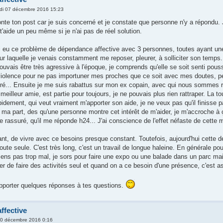
di 07 décembre 2016 15:23
nte ton post car je suis concerné et je constate que personne n'y a répondu. J
'aide un peu même si je n'ai pas de réel solution.
i eu ce problème de dépendance affective avec 3 personnes, toutes ayant une r
r laquelle je venais constamment me reposer, pleurer, à solliciter son temps. E
uvais être très agressive à l'époque, je comprends qu'elle se soit senti pous
violence pour ne pas importuner mes proches que ce soit avec mes doutes, pe
é... Ensuite je me suis rabattus sur mon ex copain, avec qui nous sommes r
eilleur amie, est partie pour toujours, je ne pouvais plus rien rattraper. La 
dement, qui veut vraiment m'apporter son aide, je ne veux pas qu'il finisse pa
a part, des qu'une personne montre cet intérêt de m'aider, je m'accroche à ça 
e rassuré, qu'il me réponde h24... J'ai conscience de l'effet néfaste de cette m
ant, de vivre avec ce besoins presque constant. Toutefois, aujourd'hui cette
ute seule. C'est très long, c'est un travail de longue haleine. En générale pour 
 sens pas trop mal, je sors pour faire une expo ou une balade dans un parc mai
r de faire des activités seul et quand on a ce besoin d'une présence, c'est a
pporter quelques réponses à tes questions.
ffective
10 décembre 2016 0:16