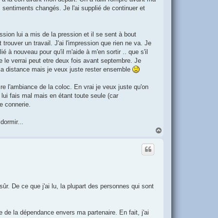
s sentiments changés. Je l'ai supplié de continuer et
sion lui a mis de la pression et il se sent à bout
trouver un travail. J'ai l'impression que rien ne va. Je
ié à nouveau pour qu'il m'aide à m'en sortir .. que s'il
e le verrai peut etre deux fois avant septembre. Je
e la distance mais je veux juste rester ensemble
e l'ambiance de la coloc. En vrai je veux juste qu'on
lui fais mal mais en étant toute seule (car
e connerie.
dormir...
H
a
u
t
sûr. De ce que j'ai lu, la plupart des personnes qui sont
 de la dépendance envers ma partenaire. En fait, j'ai