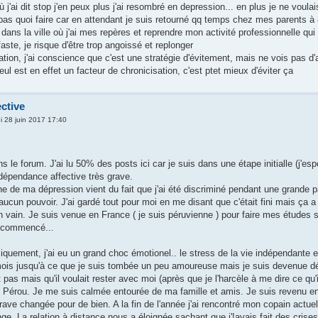
ù j'ai dit stop j'en peux plus j'ai resombré en depression... en plus je ne voul
pas quoi faire car en attendant je suis retourné qq temps chez mes parents à
 dans la ville où j'ai mes repères et reprendre mon activité professionnelle q
faste, je risque d'être trop angoissé et replonger
tion, j'ai conscience que c'est une stratégie d'évitement, mais ne vois pas d'au
eul est en effet un facteur de chronicisation, c'est ptet mieux d'éviter ça
ctive
i 28 juin 2017 17:40
s le forum. J'ai lu 50% des posts ici car je suis dans une étape initialle (j'es
 dépendance affective très grave.
ne de ma dépression vient du fait que j'ai été discriminé pendant une grande p
s aucun pouvoir. J'ai gardé tout pour moi en me disant que c'était fini mais ça
en vain. Je suis venue en France ( je suis péruvienne ) pour faire mes études 
 commencé...
iquement, j'ai eu un grand choc émotionel.. le stress de la vie indépendante e
ois jusqu'à ce que je suis tombée un peu amoureuse mais je suis devenue dépen
it pas mais qu'il voulait rester avec moi (après que je l'harcèle à me dire ce qu
 Pérou. Je me suis calmée entourée de ma famille et amis. Je suis revenu en
rave changée pour de bien. A la fin de l'année j'ai rencontré mon copain actuel
ge. La relation à distance nous a éloignée sachant que j'!avais fait des crise