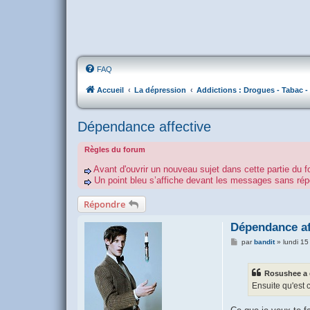
FAQ
Accueil
La dépression
Addictions : Drogues - Tabac - 
Dépendance affective
Règles du forum
Avant d'ouvrir un nouveau sujet dans cette partie du f
Un point bleu s’affiche devant les messages sans r
Répondre
Dépendance af
M
par
bandit
»
lundi 1
e
s
s
Rosushee a é
a
g
Ensuite qu'est 
e