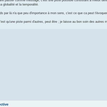
aire passer comme message, c'est une piste possible consistant à mieux définir
 globalité et la temporalité.
ds par là n'a que peu d'importance à mon sens, c'est ce que ca peut t'évoquer 
'est qu'une piste parmi d'autres, peut être ; je laisse au bon soin des autres
ctive