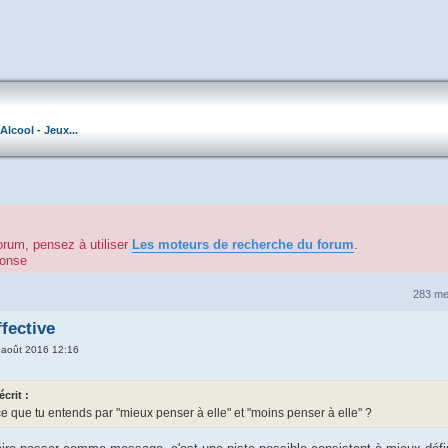
Alcool - Jeux...
orum, pensez à utiliser
Les moteurs de recherche du forum
.
éponse
283 m
fective
5 août 2016 12:16
crit :
ce que tu entends par "mieux penser à elle" et "moins penser à elle" ?