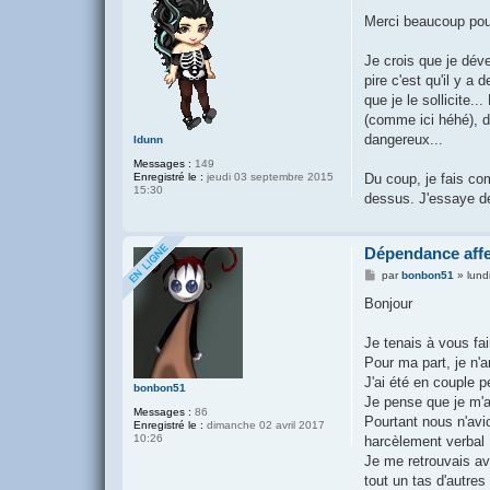
e
s
Merci beaucoup pour 
s
a
g
Je crois que je dév
e
pire c'est qu'il y a
que je le sollicite.
(comme ici héhé), de
dangereux...
Idunn
Messages :
149
Enregistré le :
jeudi 03 septembre 2015
Du coup, je fais com
15:30
dessus. J'essaye de 
Dépendance affe
M
par
bonbon51
»
lund
e
s
Bonjour
s
a
g
Je tenais à vous fai
e
Pour ma part, je n'a
J'ai été en couple 
bonbon51
Je pense que je m'a
Messages :
86
Pourtant nous n'avi
Enregistré le :
dimanche 02 avril 2017
10:26
harcèlement verbal
Je me retrouvais ave
tout un tas d'autres 