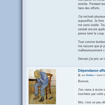
rentrée. Pendant les
faire des efforts.
J'ai rechuté plusieu
aujourd'hui. Je fini
me sens inutile. Tou
sentait encore quelq
pense tenir le coup 
Tout comme bonbon51
me rassure que je pe
malheureusement c'es
Demain j'ai pris un
Dépendance affe
M
par
Oxthur
»
mardi 11
e
s
Bonsoir,
s
a
g
J'en viens à écrire 
e
touchées par cette p
Moi, c'est un peu d