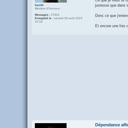
Ce que je veux te f
justesse que dans sa
bandit
Membre d'honneur
Messages :
27824
Donc ce que j'enten
Enregistré le :
samedi 29 août 2015
15:16
Et encore une fois c
Dépendance affe