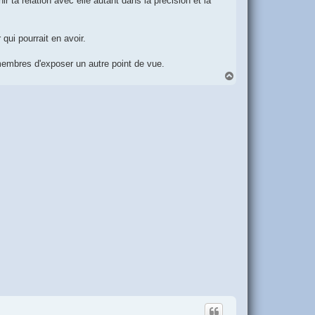
 ta relation avec elle autant dans la précision et la
qui pourrait en avoir.
 membres d'exposer un autre point de vue.
H
a
u
t