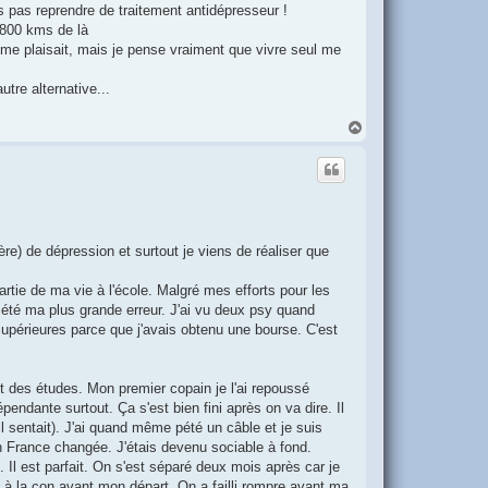
ais pas reprendre de traitement antidépresseur !
 800 kms de là
ui me plaisait, mais je pense vraiment que vivre seul me
tre alternative...
H
a
u
t
père) de dépression et surtout je viens de réaliser que
artie de ma vie à l'école. Malgré mes efforts pour les
 a été ma plus grande erreur. J'ai vu deux psy quand
supérieures parce que j'avais obtenu une bourse. C'est
t des études. Mon premier copain je l'ai repoussé
dante surtout. Ça s'est bien fini après on va dire. Il
'il sentait). J'ai quand même pété un câble et je suis
 France changée. J'étais devenu sociable à fond.
. Il est parfait. On s'est séparé deux mois après car je
s à la con avant mon départ. On a failli rompre avant ma