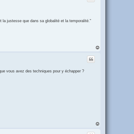
t la justesse que dans sa globalité et la temporalité."
H
a
u
t
ce que vous avez des techniques pour y échapper ?
H
a
u