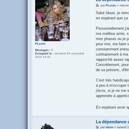
M
par
PLastic
»
mercre
e
s
Salut Iduun, je remo
s
en espérant que ça t
a
g
e
Personnellement,j'a
ma meilleur amie, su
mes phases ou je po
pour moi, me faire 
PLastic
constamment entour
Messages :
6
Enregistré le :
vendredi 04 novembre
contrairement à ma m
2016 10:41
rapproché assez rapi
Concrètement, pour m
de sa présenc, d'êtr
C'est très handicap
à peu à m'occuper to
j'écris, si je ne me
apprendre à apprécie
En espérant avoir a
La dépendance a
M
par
Idunn
»
samedi 