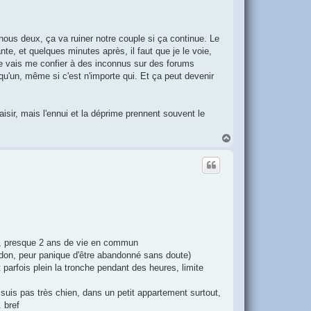
ous deux, ça va ruiner notre couple si ça continue. Le
te, et quelques minutes après, il faut que je le voie,
, je vais me confier à des inconnus sur des forums
lqu'un, même si c'est n'importe qui. Et ça peut devenir
aisir, mais l'ennui et la déprime prennent souvent le
H
a
u
t
er, presque 2 ans de vie en commun
don, peur panique d'être abandonné sans doute)
parfois plein la tronche pendant des heures, limite
 suis pas très chien, dans un petit appartement surtout,
. bref