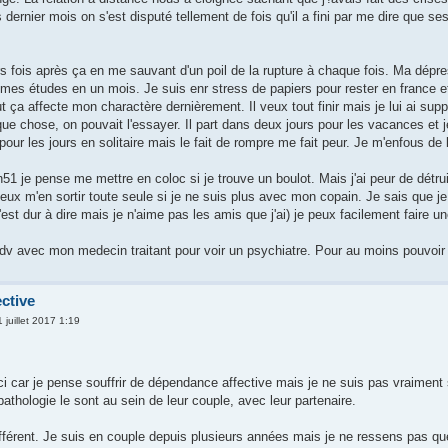
 dernier mois on s'est disputé tellement de fois qu'il a fini par me dire que se
rs fois après ça en me sauvant d'un poil de la rupture à chaque fois. Ma dépres
s mes études en un mois. Je suis enr stress de papiers pour rester en france et 
t ça affecte mon charactère dernièrement. Il veux tout finir mais je lui ai suppl
ue chose, on pouvait l'essayer. Il part dans deux jours pour les vacances et j
pour les jours en solitaire mais le fait de rompre me fait peur. Je m'enfous d
 je pense me mettre en coloc si je trouve un boulot. Mais j'ai peur de détruir
ux m'en sortir toute seule si je ne suis plus avec mon copain. Je sais que je 
t dur à dire mais je n'aime pas les amis que j'ai) je peux facilement faire un
 rdv avec mon medecin traitant pour voir un psychiatre. Pour au moins pouvoir 
ctive
 juillet 2017 1:19
ici car je pense souffrir de dépendance affective mais je ne suis pas vraiment 
athologie le sont au sein de leur couple, avec leur partenaire.
ifférent. Je suis en couple depuis plusieurs années mais je ne ressens pas que