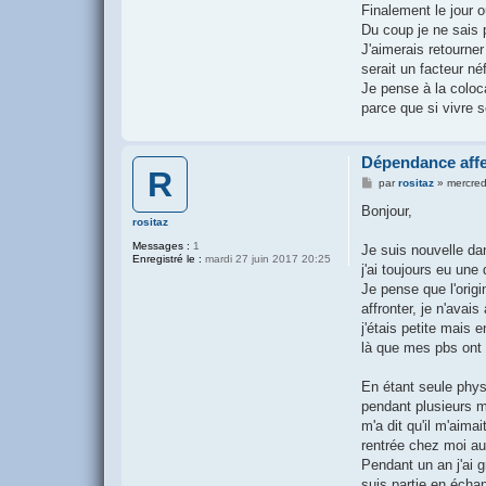
Finalement le jour o
Du coup je ne sais 
J'aimerais retourner
serait un facteur né
Je pense à la coloca
parce que si vivre s
Dépendance affe
R
M
par
rositaz
»
mercred
e
s
Bonjour,
s
rositaz
a
Messages :
1
g
Je suis nouvelle dan
Enregistré le :
mardi 27 juin 2017 20:25
e
j'ai toujours eu une
Je pense que l'origi
affronter, je n'avai
j'étais petite mais 
là que mes pbs ont
En étant seule phys
pendant plusieurs m
m'a dit qu'il m'aima
rentrée chez moi au
Pendant un an j'ai g
suis partie en échan