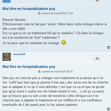
Mal être en hospitalisation psy
M
samedi 02 mai 2026 17:18
e
s
Bonsoir Havane.
s
Effectivement cela ne fait pas "envie" d'être dans cette clinique même si
a
g
elle a son utilité
e
Est ce que tu as un traitement AD qui te stabilise ? Ou bien la clinique
est à la recherche du "bon" traitement ?
Je ne peux que te souhaiter du courage.
havane69
Mal être en hospitalisation psy
M
samedi 02 mai 2026 18:27
e
s
Non psy ne cherche pas a changer mon traitement et je pense qu il ne
s
me "suffit"pas bien que je prenne 4 fois par j des anxio.non ile ne cherche
a
g
pas re adapter tt ce qu il veut attendre c est que ca va et que ne picole
e
pas qd je suise n sortie.nos rdv hebdo durent 5 min... c est pr ca aussi
quz je trouce que ca sert a rien dd rested ds cette clinique car il ne
cherche pas a adpater le traitement et est indifferznt a ma souffrance
eventuelle.nb.il fair pareil avec ts les autres patients