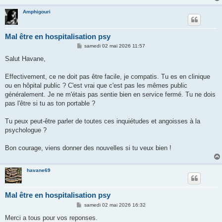
Amphigouri
Mal être en hospitalisation psy
M
samedi 02 mai 2026 11:57
e
s
Salut Havane,
s
a
g
Effectivement, ce ne doit pas être facile, je compatis. Tu es en clinique
e
ou en hôpital public ? C'est vrai que c'est pas les mêmes public
généralement. Je ne m'étais pas sentie bien en service fermé. Tu ne dois
pas l'être si tu as ton portable ?
Tu peux peut-être parler de toutes ces inquiétudes et angoisses à la
psychologue ?
Bon courage, viens donner des nouvelles si tu veux bien !
havane69
Mal être en hospitalisation psy
M
samedi 02 mai 2026 16:32
e
s
Merci a tous pour vos reponses.