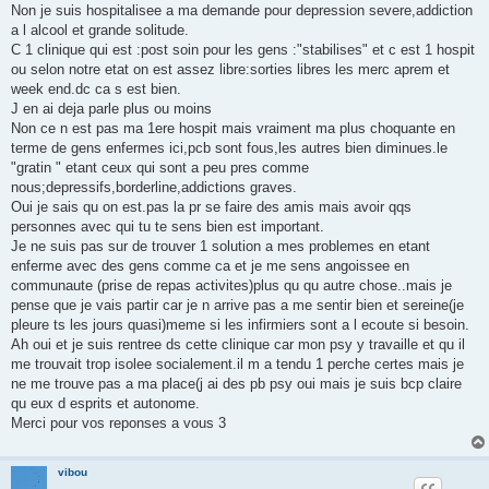
s
Non je suis hospitalisee a ma demande pour depression severe,addiction
a
g
a l alcool et grande solitude.
e
C 1 clinique qui est :post soin pour les gens :"stabilises" et c est 1 hospit
ou selon notre etat on est assez libre:sorties libres les merc aprem et
week end.dc ca s est bien.
J en ai deja parle plus ou moins
Non ce n est pas ma 1ere hospit mais vraiment ma plus choquante en
terme de gens enfermes ici,pcb sont fous,les autres bien diminues.le
"gratin " etant ceux qui sont a peu pres comme
nous;depressifs,borderline,addictions graves.
Oui je sais qu on est.pas la pr se faire des amis mais avoir qqs
personnes avec qui tu te sens bien est important.
Je ne suis pas sur de trouver 1 solution a mes problemes en etant
enferme avec des gens comme ca et je me sens angoissee en
communaute (prise de repas activites)plus qu qu autre chose..mais je
pense que je vais partir car je n arrive pas a me sentir bien et sereine(je
pleure ts les jours quasi)meme si les infirmiers sont a l ecoute si besoin.
Ah oui et je suis rentree ds cette clinique car mon psy y travaille et qu il
me trouvait trop isolee socialement.il m a tendu 1 perche certes mais je
ne me trouve pas a ma place(j ai des pb psy oui mais je suis bcp claire
qu eux d esprits et autonome.
Merci pour vos reponses a vous 3
vibou