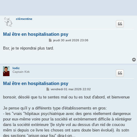
clémentine
Mal être en hospitalisation psy
M
jeudi 30 avril 2026 23:06
e
s
Bsr, je te répondrai plus tard.
s
a
g
e
lodiz
Captain Kirk
Mal être en hospitalisation psy
M
vendredi 01 mai 2026 22:02
e
s
bonsoir, désolé que tu te sentes mal ou tu es tout d'abord, et bienvenue
s
a
g
Je pense qu'il y a différents type d'établissements en gros:
e
- les "vrais "hôpitaux psychiatrique avec des gens réellement dangereux
pour eux-même voire pour la société et extrèmement difficile à réintégrer
dans la société extèrieure '(le style vol au dessus d'un nid de coucou
mêm si depuis ce livre les choses ont sans doute bien évolué). ils sotn
des sections "prison pour fou" dira-t-on...