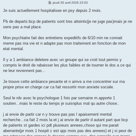
M
jeudi 30 avril 2026 23:03
e
s
Je suis actuellement hospitalisee en psy depuis 2 mois.
s
a
g
Pb de departs:bcp de patients sont tres atteints(je ne juge pas)mais je ne
e
sens pas a mal place.
Mon psychiatre fait des entretiens expeditifs de 6/10 min ne connait
meme pas ma vie et n adapte pas mon traitement en fonction de mon
etat mental.
Il y a 1 ambiance deletere avec un groupe qui se croit tout permis y
compris le droit de rabaisser les plus faibles et de tourner le dos a ce qui
ne leur reviennent pas...
Je trouve cette ambiance pesante et n arrive a me concentrer sur ma
propre prise en charge car ca fait ressortir mon anxiete sociale.
Seul le rdv avec le psychologue 1 fois par semaine m.apporte 1
soutien...mais le reste du temps je suisnplus mal qu autre chose..
j ai envie de partir car n y trouve pas pas l apaisement mental
recherche...ca fait 2 mois la et j ai envie de partir d autant part que bcp
de patients st gardes ici pdt plusieurs annees,chose qui me.parait
aberrante(pr mois 1 hospit c est qqs mois pas des annees) et j si peur de