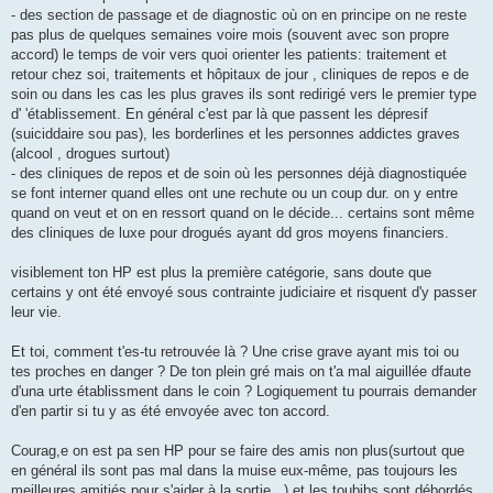
- des section de passage et de diagnostic où on en principe on ne reste
pas plus de quelques semaines voire mois (souvent avec son propre
accord) le temps de voir vers quoi orienter les patients: traitement et
retour chez soi, traitements et hôpitaux de jour , cliniques de repos e de
soin ou dans les cas les plus graves ils sont redirigé vers le premier type
d' 'établissement. En général c'est par là que passent les dépresif
(suiciddaire sou pas), les borderlines et les personnes addictes graves
(alcool , drogues surtout)
- des cliniques de repos et de soin où les personnes déjà diagnostiquée
se font interner quand elles ont une rechute ou un coup dur. on y entre
quand on veut et on en ressort quand on le décide... certains sont même
des cliniques de luxe pour drogués ayant dd gros moyens financiers.
visiblement ton HP est plus la première catégorie, sans doute que
certains y ont été envoyé sous contrainte judiciaire et risquent d'y passer
leur vie.
Et toi, comment t'es-tu retrouvée là ? Une crise grave ayant mis toi ou
tes proches en danger ? De ton plein gré mais on t'a mal aiguillée dfaute
d'una urte établissment dans le coin ? Logiquement tu pourrais demander
d'en partir si tu y as été envoyée avec ton accord.
Courag,e on est pa sen HP pour se faire des amis non plus(surtout que
en général ils sont pas mal dans la muise eux-même, pas toujours les
meilleures amitiés pour s'aider à la sortie...) et les toubibs sont débordés