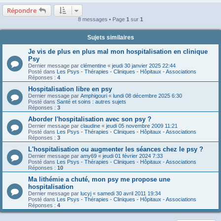
Répondre
8 messages • Page
1
sur
1
Sujets similaires
Je vis de plus en plus mal mon hospitalisation en clinique
Psy
Dernier message par
clémentine
«
jeudi 30 janvier 2025 22:44
Posté dans
Les Psys - Thérapies - Cliniques - Hôpitaux - Associations
Réponses :
4
Hospitalisation libre en psy
Dernier message par
Amphigouri
«
lundi 08 décembre 2025 6:30
Posté dans
Santé et soins : autres sujets
Réponses :
3
Aborder l'hospitalisation avec son psy ?
Dernier message par
claudine
«
jeudi 05 novembre 2009 11:21
Posté dans
Les Psys - Thérapies - Cliniques - Hôpitaux - Associations
Réponses :
3
L'hospitalisation ou augmenter les séances chez le psy ?
Dernier message par
amy69
«
jeudi 01 février 2024 7:33
Posté dans
Les Psys - Thérapies - Cliniques - Hôpitaux - Associations
Réponses :
10
Ma lithémie a chuté, mon psy me propose une
hospitalisation
Dernier message par
lucyj
«
samedi 30 avril 2011 19:34
Posté dans
Les Psys - Thérapies - Cliniques - Hôpitaux - Associations
Réponses :
4